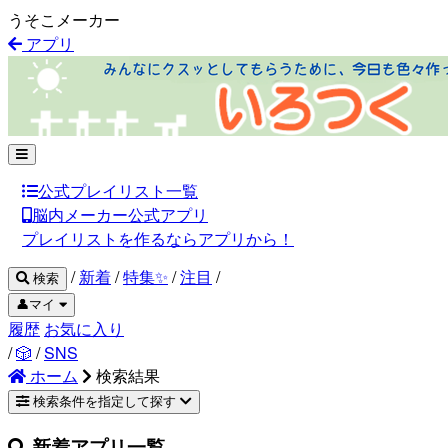
うそこメーカー
アプリ
公式プレイリスト一覧
脳内メーカー公式アプリ
プレイリストを作るならアプリから！
/
新着
/
特集✨
/
注目
/
検索
👤マイ
履歴
お気に入り
/
🎲
/
SNS
ホーム
検索結果
検索条件を指定して探す
新着アプリ一覧