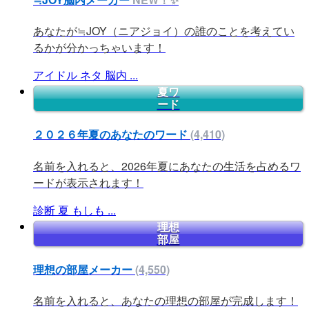
あなたが≒JOY（ニアジョイ）の誰のことを考えてい
るかが分かっちゃいます！
アイドル
ネタ
脳内
...
夏ワ
ード
２０２６年夏のあなたのワード
(4,410)
名前を入れると、2026年夏にあなたの生活を占めるワ
ードが表示されます！
診断
夏
もしも
...
理想
部屋
理想の部屋メーカー
(4,550)
名前を入れると、あなたの理想の部屋が完成します！