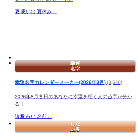
夏
思い出
夏休み
...
幸運
名字
幸運名字カレンダーメーカー(2026年8月)
(3,640)
2026年8月各日のあなたに幸運を招く人の苗字が分か
る！
診断
占い
名前
...
した
い度