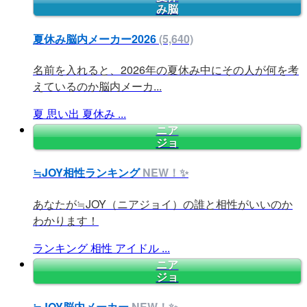
み脳
夏休み脳内メーカー2026
(5,640)
名前を入れると、2026年の夏休み中にその人が何を考
えているのか脳内メーカ...
夏
思い出
夏休み
...
ニア
ジョ
≒JOY相性ランキング
NEW！✨
あなたが≒JOY（ニアジョイ）の誰と相性がいいのか
わかります！
ランキング
相性
アイドル
...
ニア
ジョ
≒JOY脳内メーカー
NEW！✨