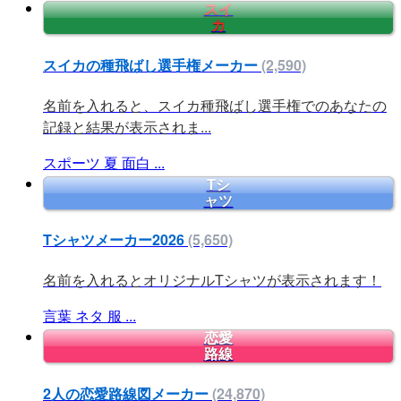
スイ
カ
スイカの種飛ばし選手権メーカー
(2,590)
名前を入れると、スイカ種飛ばし選手権でのあなたの
記録と結果が表示されま...
スポーツ
夏
面白
...
Tシ
ャツ
Tシャツメーカー2026
(5,650)
名前を入れるとオリジナルTシャツが表示されます！
言葉
ネタ
服
...
恋愛
路線
2人の恋愛路線図メーカー
(24,870)