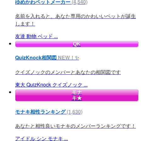
ゆめかわペットメーカー
(4,540)
名前を入れると、あなた専用のかわいいペットが誕生
します！
友達
動物
ベッド
...
QK
QuizKnock相関図
NEW！✨
クイズノックのメンバーとあなたの相関図です
東大
QuizKnock
クイズノック
...
モナ
キ★
モナキ相性ランキング
(1,630)
あなたと相性良いモナキのメンバーランキングです！
アイドル
シン
モナキ
...