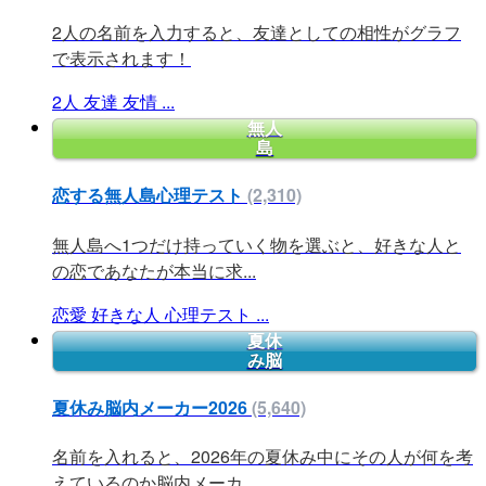
2人の名前を入力すると、友達としての相性がグラフ
で表示されます！
2人
友達
友情
...
無人
島
恋する無人島心理テスト
(2,310)
無人島へ1つだけ持っていく物を選ぶと、好きな人と
の恋であなたが本当に求...
恋愛
好きな人
心理テスト
...
夏休
み脳
夏休み脳内メーカー2026
(5,640)
名前を入れると、2026年の夏休み中にその人が何を考
えているのか脳内メーカ...