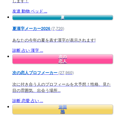
します！
友達
動物
ベッド
...
夏
夏漢字メーカー2026
(7,720)
あなたの今年の夏を表す漢字が表示されます!
診断
占い
漢字
...
次の
恋人
次の恋人プロフメーカー
(27,960)
次に付き合う人のプロフィールを大予想！性格、見た
目の雰囲気、出会う場所...
診断
恋愛
占い
...
遊園
地