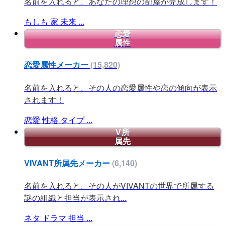
名前を入れると、あなたの理想の部屋が完成します！
もしも
家
未来
...
恋愛
属性
恋愛属性メーカー
(15,820)
名前を入れると、その人の恋愛属性や恋の傾向が表示
されます！
恋愛
性格
タイプ
...
V所
属先
VIVANT所属先メーカー
(6,140)
名前を入れると、その人がVIVANTの世界で所属する
謎の組織と担当が表示され...
ネタ
ドラマ
担当
...