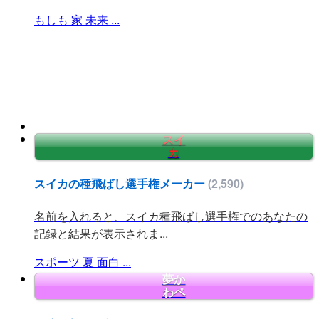
もしも
家
未来
...
スイ
カ
スイカの種飛ばし選手権メーカー
(2,590)
名前を入れると、スイカ種飛ばし選手権でのあなたの
記録と結果が表示されま...
スポーツ
夏
面白
...
夢か
わペ