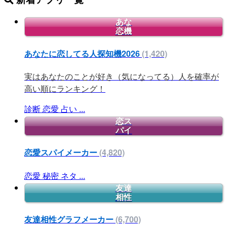
あな
恋機
あなたに恋してる人探知機2026
(1,420)
実はあなたのことが好き（気になってる）人を確率が
高い順にランキング！
診断
恋愛
占い
...
恋ス
パイ
恋愛スパイメーカー
(4,820)
恋愛
秘密
ネタ
...
友達
相性
友達相性グラフメーカー
(6,700)