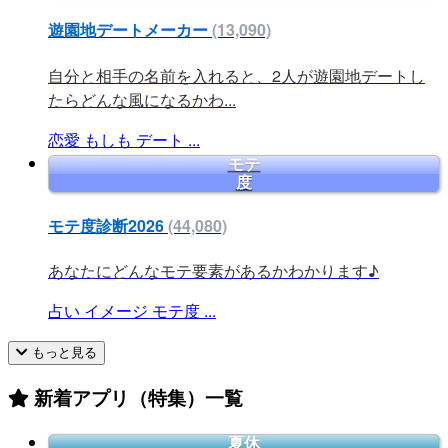
遊園地デートメーカー
(13,090)
自分と相手の名前を入れると、2人が遊園地デートし
たらどんな風になるかわ...
恋愛
もしも
デート
...
モテ
度
モテ度診断2026
(44,080)
あなたにどんなモテ要素があるかわかります♪
占い
イメージ
モテ度
...
もっと見る
新着アプリ（特集）一覧
夏休