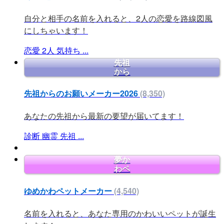
自分と相手の名前を入れると、2人の恋愛を路線図風
にしちゃいます！
恋愛
2人
気持ち
...
先祖
から
先祖からのお願いメーカー2026
(8,350)
あなたの先祖から最新の要望が届いてます！
診断
幽霊
先祖
...
夢か
わペ
ゆめかわペットメーカー
(4,540)
名前を入れると、あなた専用のかわいいペットが誕生