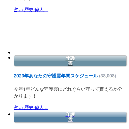
占い
歴史
偉人
...
守護
霊
2023年あなたの守護霊年間スケジュール
(38,008)
今年1年どんな守護霊にどれぐらい守って貰えるか分
かります！
占い
歴史
偉人
...
守護
霊