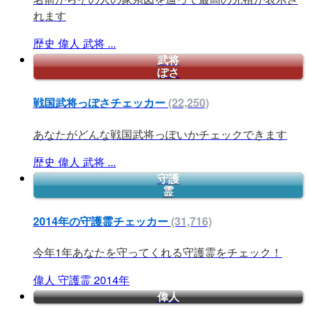
れます
歴史
偉人
武将
...
武将
ぽさ
戦国武将っぽさチェッカー
(22,250)
あなたがどんな戦国武将っぽいかチェックできます
歴史
偉人
武将
...
守護
霊
2014年の守護霊チェッカー
(31,716)
今年1年あなたを守ってくれる守護霊をチェック！
偉人
守護霊
2014年
偉人