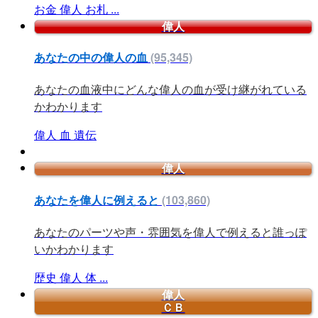
お金
偉人
お札
...
偉人
あなたの中の偉人の血
(95,345)
あなたの血液中にどんな偉人の血が受け継がれている
かわかります
偉人
血
遺伝
偉人
あなたを偉人に例えると
(103,860)
あなたのパーツや声・雰囲気を偉人で例えると誰っぽ
いかわかります
歴史
偉人
体
...
偉人
ＣＢ