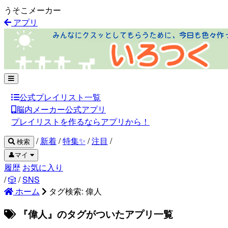
うそこメーカー
アプリ
公式プレイリスト一覧
脳内メーカー公式アプリ
プレイリストを作るならアプリから！
/
新着
/
特集✨
/
注目
/
検索
👤マイ
履歴
お気に入り
/
🎲
/
SNS
ホーム
タグ検索: 偉人
『偉人』のタグがついたアプリ一覧