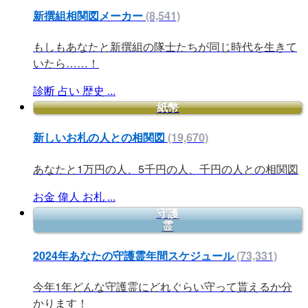
新撰組相関図メーカー
(8,541)
もしもあなたと新撰組の隊士たちが同じ時代を生きて
いたら……！
診断
占い
歴史
...
紙幣
新しいお札の人との相関図
(19,670)
あなたと1万円の人、5千円の人、千円の人との相関図
お金
偉人
お札
...
守護
霊
2024年あなたの守護霊年間スケジュール
(73,331)
今年1年どんな守護霊にどれぐらい守って貰えるか分
かります！