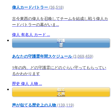
偉人カードバトラー
(36,518)
古今東西の偉人を召喚してチームを結成し戦う偉人カ
ードバトラーの幕がいま...
偉人
有名人
カード
...
守護
霊
あなたの守護霊年間スケジュール
(3,069,459)
1年の内、どの守護霊にどのぐらい守ってもらってい
るかわかります
歴史
偉人
人物
...
似て
る声
声が似てる歴史上の人物
(139,119)