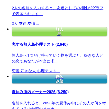
2人の名前を入力すると、友達としての相性がグラフ
で表示されます！
2人
友達
友情
...
無人
島
恋する無人島心理テスト
(2,640)
無人島へ1つだけ持っていく物を選ぶと、好きな人と
の恋であなたが本当に求...
恋愛
好きな人
心理テスト
...
夏休
み脳
夏休み脳内メーカー2026
(6,250)
名前を入れると、2026年の夏休み中にその人が何を考
えているのか脳内メーカ...