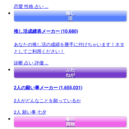
恋愛
性格
占い
...
推し
活
推し活成績表メーカー
(10,680)
あなたの推し活の成績を勝手に付けちゃいます！ネタ
としてご利用ください！
診断
占い
評価
...
ふた
ねが
2人の願い事メーカー
(1,655,031)
2人がどんなことを願っているか
2人
願い事
七夕
春の
買物