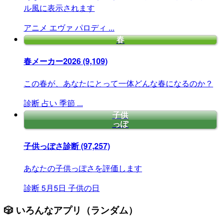
ル風に表示されます
アニメ
エヴァ
パロディ
...
春
春メーカー2026
(9,109)
この春が、あなたにとって一体どんな春になるのか？
診断
占い
季節
...
子供
っぽ
子供っぽさ診断
(97,257)
あなたの子供っぽさを評価します
診断
5月5日
子供の日
🎲 いろんなアプリ（ランダム）