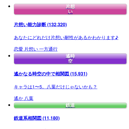
片想
い
片想い能力診断
(132,320)
あなたにどれだけ片想い耐性があるかわかります♪
恋愛
片想い
一方通行
遙時
空
遙かなる時空の中で相関図
(15,931)
キャラは1〜5。八葉だけじゃないかも？
遙か
八葉
鉄道
鉄道系相関図
(11,180)