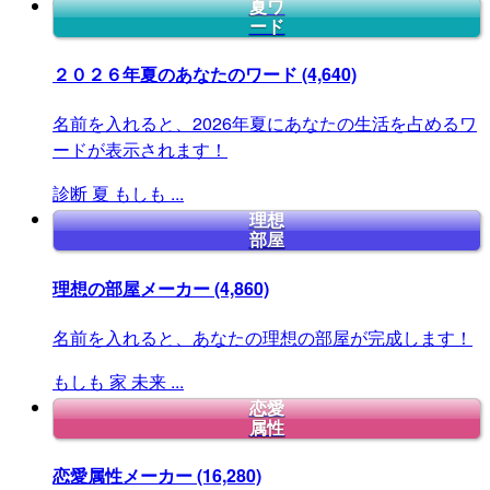
夏ワ
ード
２０２６年夏のあなたのワード
(4,640)
名前を入れると、2026年夏にあなたの生活を占めるワ
ードが表示されます！
診断
夏
もしも
...
理想
部屋
理想の部屋メーカー
(4,860)
名前を入れると、あなたの理想の部屋が完成します！
もしも
家
未来
...
恋愛
属性
恋愛属性メーカー
(16,280)