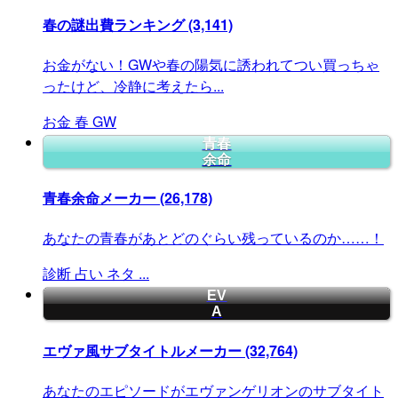
春の謎出費ランキング
(3,141)
お金がない！GWや春の陽気に誘われてつい買っちゃ
ったけど、冷静に考えたら...
お金
春
GW
青春
余命
青春余命メーカー
(26,178)
あなたの青春があとどのぐらい残っているのか……！
診断
占い
ネタ
...
EV
A
エヴァ風サブタイトルメーカー
(32,764)
あなたのエピソードがエヴァンゲリオンのサブタイト