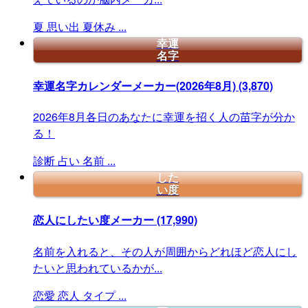
夏
思い出
夏休み
...
幸運
名字
幸運名字カレンダーメーカー(2026年8月)
(3,870)
2026年8月各日のあなたに幸運を招く人の苗字が分か
る！
診断
占い
名前
...
した
い度
恋人にしたい度メーカー
(17,990)
名前を入れると、その人が周囲からどれほど恋人にし
たいと思われているかが...
恋愛
恋人
タイプ
...