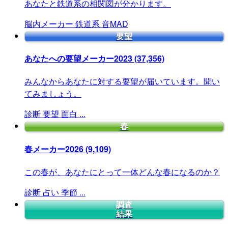
あなたと鉄道系の相関図が分かります。
脳内メーカー
鉄道系
音MAD
要望
あなたへの要望メーカー2023
(37,356)
みんなからあなたに対する要望が届いています。聞い
てみましょう。
診断
要望
面白
...
春
春メーカー2026
(9,109)
この春が、あなたにとって一体どんな春になるのか？
診断
占い
季節
...
調査
結果