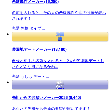
恋愛属性メーカー
(16,280)
名前を入れると、その人の恋愛属性や恋の傾向が表示
されます！
恋愛
性格
タイプ
...
遊園
地
遊園地デートメーカー
(13,180)
自分と相手の名前を入れると、2人が遊園地デートし
たらどんな風になるかわ...
恋愛
もしも
デート
...
先祖
から
先祖からのお願いメーカー2026
(8,440)
あなたの先祖から最新の要望が届いてます！