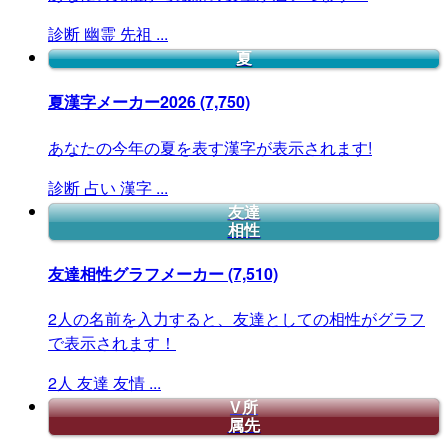
診断
幽霊
先祖
...
夏
夏漢字メーカー2026
(7,750)
あなたの今年の夏を表す漢字が表示されます!
診断
占い
漢字
...
友達
相性
友達相性グラフメーカー
(7,510)
2人の名前を入力すると、友達としての相性がグラフ
で表示されます！
2人
友達
友情
...
V所
属先