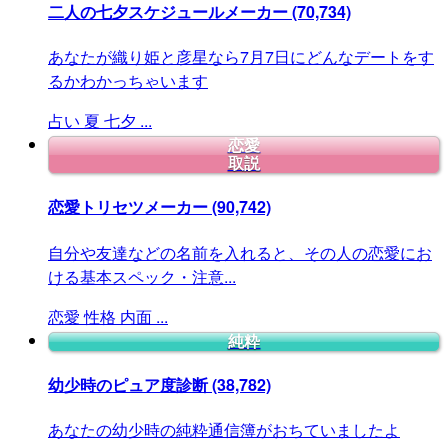
二人の七夕スケジュールメーカー
(70,734)
あなたが織り姫と彦星なら7月7日にどんなデートをす
るかわかっちゃいます
占い
夏
七夕
...
恋愛
取説
恋愛トリセツメーカー
(90,742)
自分や友達などの名前を入れると、その人の恋愛にお
ける基本スペック・注意...
恋愛
性格
内面
...
純粋
幼少時のピュア度診断
(38,782)
あなたの幼少時の純粋通信簿がおちていましたよ