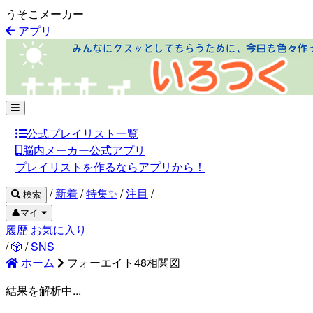
うそこメーカー
アプリ
公式プレイリスト一覧
脳内メーカー公式アプリ
プレイリストを作るならアプリから！
/
新着
/
特集✨
/
注目
/
検索
👤マイ
履歴
お気に入り
/
🎲
/
SNS
ホーム
フォーエイト48相関図
結果を解析中...