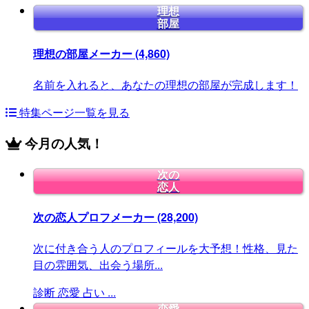
理想
部屋
理想の部屋メーカー
(4,860)
名前を入れると、あなたの理想の部屋が完成します！
特集ページ一覧を見る
今月の人気！
次の
恋人
次の恋人プロフメーカー
(28,200)
次に付き合う人のプロフィールを大予想！性格、見た
目の雰囲気、出会う場所...
診断
恋愛
占い
...