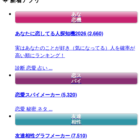
あな
恋機
あなたに恋してる人探知機2026
(2,660)
実はあなたのことが好き（気になってる）人を確率が
高い順にランキング！
診断
恋愛
占い
...
恋ス
パイ
恋愛スパイメーカー
(5,320)
恋愛
秘密
ネタ
...
友達
相性
友達相性グラフメーカー
(7,510)