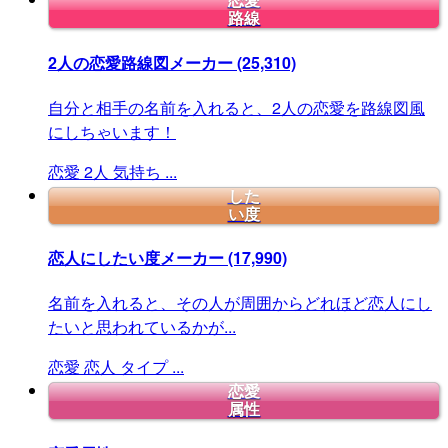
恋愛
路線
2人の恋愛路線図メーカー
(25,310)
自分と相手の名前を入れると、2人の恋愛を路線図風
にしちゃいます！
恋愛
2人
気持ち
...
した
い度
恋人にしたい度メーカー
(17,990)
名前を入れると、その人が周囲からどれほど恋人にし
たいと思われているかが...
恋愛
恋人
タイプ
...
恋愛
属性