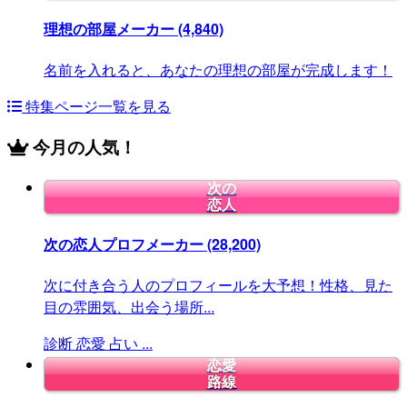
理想の部屋メーカー
(4,840)
名前を入れると、あなたの理想の部屋が完成します！
特集ページ一覧を見る
今月の人気！
次の
恋人
次の恋人プロフメーカー
(28,200)
次に付き合う人のプロフィールを大予想！性格、見た
目の雰囲気、出会う場所...
診断
恋愛
占い
...
恋愛
路線