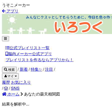
うそこメーカー
アプリ
公式プレイリスト一覧
脳内メーカー公式アプリ
プレイリストを作るならアプリから！
/
新着
/
特集✨
/
注目
/
検索
👤マイ
履歴
お気に入り
/
🎲
/
SNS
ホーム
あなたの曇天相関図
結果を解析中...