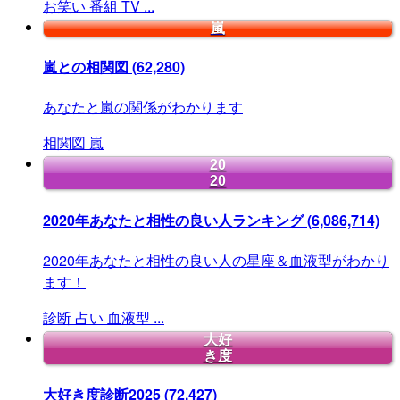
お笑い
番組
TV
...
嵐
嵐との相関図
(62,280)
あなたと嵐の関係がわかります
相関図
嵐
20
20
2020年あなたと相性の良い人ランキング
(6,086,714)
2020年あなたと相性の良い人の星座＆血液型がわかり
ます！
診断
占い
血液型
...
大好
き度
大好き度診断2025
(72,427)