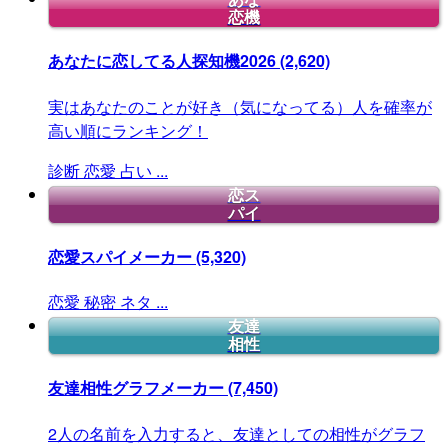
恋機
あなたに恋してる人探知機2026
(2,620)
実はあなたのことが好き（気になってる）人を確率が
高い順にランキング！
診断
恋愛
占い
...
恋ス
パイ
恋愛スパイメーカー
(5,320)
恋愛
秘密
ネタ
...
友達
相性
友達相性グラフメーカー
(7,450)
2人の名前を入力すると、友達としての相性がグラフ