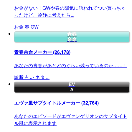
お金がない！GWや春の陽気に誘われてつい買っちゃ
ったけど、冷静に考えたら...
お金
春
GW
青春
余命
青春余命メーカー
(26,178)
あなたの青春があとどのぐらい残っているのか……！
診断
占い
ネタ
...
EV
A
エヴァ風サブタイトルメーカー
(32,764)
あなたのエピソードがエヴァンゲリオンのサブタイト
ル風に表示されます