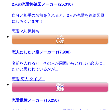
2人の恋愛路線図メーカー
(25,310)
自分と相手の名前を入れると、2人の恋愛を路線図風
にしちゃいます！
恋愛
2人
気持ち
...
した
い度
恋人にしたい度メーカー
(17,930)
名前を入れると、その人が周囲からどれほど恋人にし
たいと思われているかが...
恋愛
恋人
タイプ
...
恋愛
属性
恋愛属性メーカー
(16,250)