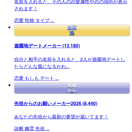
名前を入れると、その人の恋愛属性や恋の傾向が表示
されます！
恋愛
性格
タイプ
...
遊園
地
遊園地デートメーカー
(13,180)
自分と相手の名前を入れると、2人が遊園地デートし
たらどんな風になるかわ...
恋愛
もしも
デート
...
先祖
から
先祖からのお願いメーカー2026
(8,440)
あなたの先祖から最新の要望が届いてます！
診断
幽霊
先祖
...