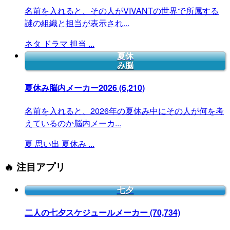
名前を入れると、その人がVIVANTの世界で所属する
謎の組織と担当が表示され...
ネタ
ドラマ
担当
...
夏休
み脳
夏休み脳内メーカー2026
(6,210)
名前を入れると、2026年の夏休み中にその人が何を考
えているのか脳内メーカ...
夏
思い出
夏休み
...
🔥 注目アプリ
七夕
二人の七夕スケジュールメーカー
(70,734)