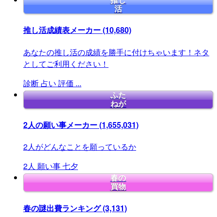
推し
活
推し活成績表メーカー
(10,680)
あなたの推し活の成績を勝手に付けちゃいます！ネタ
としてご利用ください！
診断
占い
評価
...
ふた
ねが
2人の願い事メーカー
(1,655,031)
2人がどんなことを願っているか
2人
願い事
七夕
春の
買物
春の謎出費ランキング
(3,131)