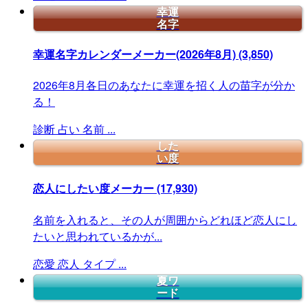
幸運
名字
幸運名字カレンダーメーカー(2026年8月)
(3,850)
2026年8月各日のあなたに幸運を招く人の苗字が分か
る！
診断
占い
名前
...
した
い度
恋人にしたい度メーカー
(17,930)
名前を入れると、その人が周囲からどれほど恋人にし
たいと思われているかが...
恋愛
恋人
タイプ
...
夏ワ
ード