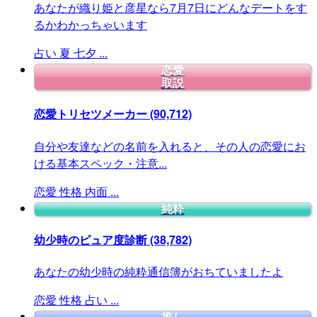
あなたが織り姫と彦星なら7月7日にどんなデートをす
るかわかっちゃいます
占い
夏
七夕
...
恋愛
取説
恋愛トリセツメーカー
(90,712)
自分や友達などの名前を入れると、その人の恋愛にお
ける基本スペック・注意...
恋愛
性格
内面
...
純粋
幼少時のピュア度診断
(38,782)
あなたの幼少時の純粋通信簿がおちていましたよ
恋愛
性格
占い
...