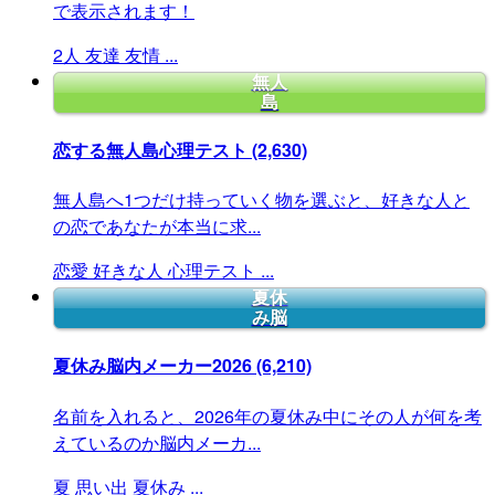
で表示されます！
2人
友達
友情
...
無人
島
恋する無人島心理テスト
(2,630)
無人島へ1つだけ持っていく物を選ぶと、好きな人と
の恋であなたが本当に求...
恋愛
好きな人
心理テスト
...
夏休
み脳
夏休み脳内メーカー2026
(6,210)
名前を入れると、2026年の夏休み中にその人が何を考
えているのか脳内メーカ...
夏
思い出
夏休み
...