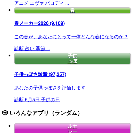
アニメ
エヴァ
パロディ
...
春
春メーカー2026
(9,109)
この春が、あなたにとって一体どんな春になるのか？
診断
占い
季節
...
子供
っぽ
子供っぽさ診断
(97,257)
あなたの子供っぽさを評価します
診断
5月5日
子供の日
🎲 いろんなアプリ（ランダム）
ルナ
シー