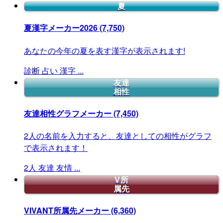
夏
夏漢字メーカー2026
(7,750)
あなたの今年の夏を表す漢字が表示されます!
診断
占い
漢字
...
友達
相性
友達相性グラフメーカー
(7,450)
2人の名前を入力すると、友達としての相性がグラフ
で表示されます！
2人
友達
友情
...
V所
属先
VIVANT所属先メーカー
(6,360)