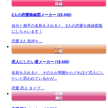
路線
2人の恋愛路線図メーカー
(25,440)
自分と相手の名前を入れると、2人の恋愛を路線図風
にしちゃいます！
恋愛
2人
気持ち
...
した
い度
恋人にしたい度メーカー
(18,440)
名前を入れると、その人が周囲からどれほど恋人にし
たいと思われているかが...
恋愛
恋人
タイプ
...
恋愛
属性