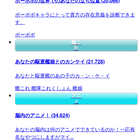
ボーボボの世界でのあなたの立ち位置
(20,066)
ボーボボキャラにとって貴方の存在意義を診断できま
す。
ボーボボ
艦こ
れ
あなたの駆逐艦娘とのカンケイ
(21,728)
あなたと駆逐艦のあの子のカ・ン・ケ・イ
艦これ
艦隊これくしょん
艦娘
アニ
メ
脳内のアニメ！
(34,624)
あなたの脳内は何のアニメでできているのか！一応有
名なやつにしますがマイ...