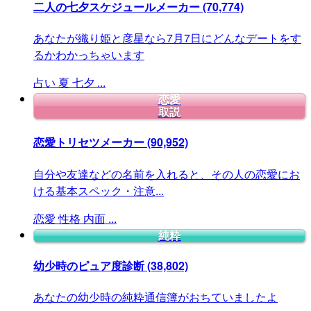
二人の七夕スケジュールメーカー
(70,774)
あなたが織り姫と彦星なら7月7日にどんなデートをす
るかわかっちゃいます
占い
夏
七夕
...
恋愛
取説
恋愛トリセツメーカー
(90,952)
自分や友達などの名前を入れると、その人の恋愛にお
ける基本スペック・注意...
恋愛
性格
内面
...
純粋
幼少時のピュア度診断
(38,802)
あなたの幼少時の純粋通信簿がおちていましたよ