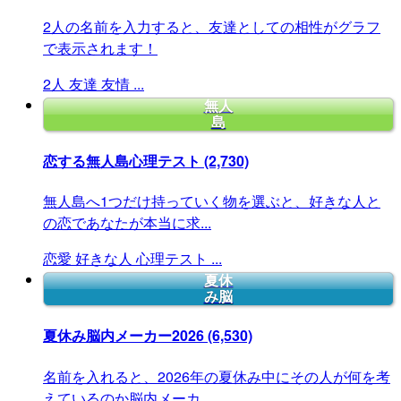
2人の名前を入力すると、友達としての相性がグラフ
で表示されます！
2人
友達
友情
...
無人
島
恋する無人島心理テスト
(2,730)
無人島へ1つだけ持っていく物を選ぶと、好きな人と
の恋であなたが本当に求...
恋愛
好きな人
心理テスト
...
夏休
み脳
夏休み脳内メーカー2026
(6,530)
名前を入れると、2026年の夏休み中にその人が何を考
えているのか脳内メーカ...