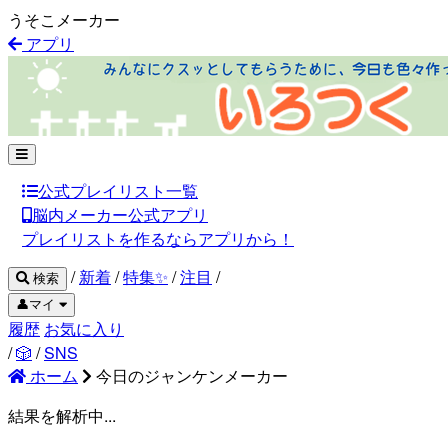
うそこメーカー
アプリ
公式プレイリスト一覧
脳内メーカー公式アプリ
プレイリストを作るならアプリから！
/
新着
/
特集✨
/
注目
/
検索
👤マイ
履歴
お気に入り
/
🎲
/
SNS
ホーム
今日のジャンケンメーカー
結果を解析中...