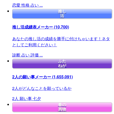
恋愛
性格
占い
...
推し
活
推し活成績表メーカー
(10,700)
あなたの推し活の成績を勝手に付けちゃいます！ネタ
としてご利用ください！
診断
占い
評価
...
ふた
ねが
2人の願い事メーカー
(1,655,091)
2人がどんなことを願っているか
2人
願い事
七夕
春の
買物