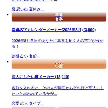
夏
思い出
夏休み
...
幸運
名字
幸運名字カレンダーメーカー(2026年8月)
(3,990)
2026年8月各日のあなたに幸運を招く人の苗字が分か
る！
診断
占い
名前
...
した
い度
恋人にしたい度メーカー
(18,440)
名前を入れると、その人が周囲からどれほど恋人にし
たいと思われているかが...
恋愛
恋人
タイプ
...