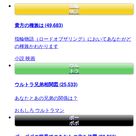
指輪
物語
貴方の種族は
(49,683)
指輪物語（ロードオブザリング）においてあなたがど
の種族かわかります
小説
映画
ウル
トラ
ウルトラ兄弟相関図
(25,533)
あなたとあの兄弟の関係は？
おもしろ
ウルトラマン
ボー
ボボ