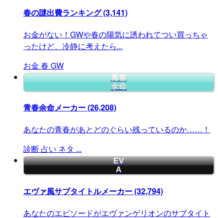
春の謎出費ランキング
(3,141)
お金がない！GWや春の陽気に誘われてつい買っちゃ
ったけど、冷静に考えたら...
お金
春
GW
青春
余命
青春余命メーカー
(26,208)
あなたの青春があとどのぐらい残っているのか……！
診断
占い
ネタ
...
EV
A
エヴァ風サブタイトルメーカー
(32,794)
あなたのエピソードがエヴァンゲリオンのサブタイト