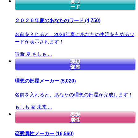
夏ワ
ード
２０２６年夏のあなたのワード
(4,750)
名前を入れると、2026年夏にあなたの生活を占めるワ
ードが表示されます！
診断
夏
もしも
...
理想
部屋
理想の部屋メーカー
(5,020)
名前を入れると、あなたの理想の部屋が完成します！
もしも
家
未来
...
恋愛
属性
恋愛属性メーカー
(16,560)