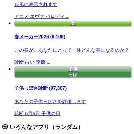
ル風に表示されます
アニメ
エヴァ
パロディ
...
春
春メーカー2026
(9,109)
この春が、あなたにとって一体どんな春になるのか？
診断
占い
季節
...
子供
っぽ
子供っぽさ診断
(97,307)
あなたの子供っぽさを評価します
診断
5月5日
子供の日
🎲 いろんなアプリ（ランダム）