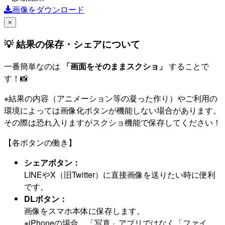
画像をダウンロード
×
💡 結果の保存・シェアについて
一番簡単なのは
「画面をそのままスクショ」
することで
す！📸
※結果の内容（アニメーション等の凝った作り）やご利用の
環境によっては画像化ボタンが機能しない場合があります。
その際は恐れ入りますがスクショ機能で保存してください！
【各ボタンの働き】
シェアボタン：
LINEやX（旧Twitter）に直接画像を送りたい時に便利
です。
DLボタン：
画像をスマホ本体に保存します。
※iPhoneの場合、「写真」アプリではなく「ファイ