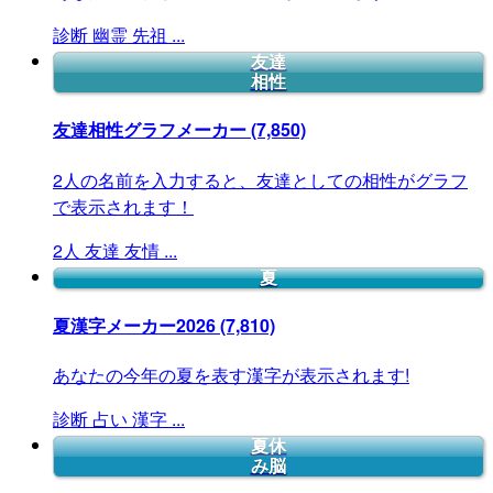
診断
幽霊
先祖
...
友達
相性
友達相性グラフメーカー
(7,850)
2人の名前を入力すると、友達としての相性がグラフ
で表示されます！
2人
友達
友情
...
夏
夏漢字メーカー2026
(7,810)
あなたの今年の夏を表す漢字が表示されます!
診断
占い
漢字
...
夏休
み脳