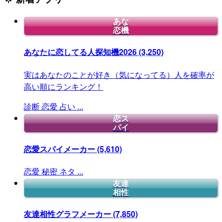
あな
恋機
あなたに恋してる人探知機2026
(3,250)
実はあなたのことが好き（気になってる）人を確率が
高い順にランキング！
診断
恋愛
占い
...
恋ス
パイ
恋愛スパイメーカー
(5,610)
恋愛
秘密
ネタ
...
友達
相性
友達相性グラフメーカー
(7,850)