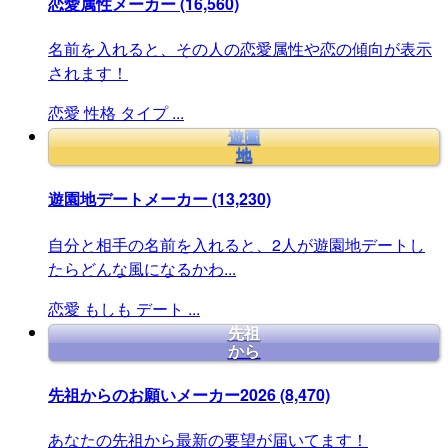
恋愛属性メーカー
(16,560)
名前を入れると、その人の恋愛属性や恋の傾向が表示
されます！
恋愛
性格
タイプ
...
遊園
地
遊園地デートメーカー
(13,230)
自分と相手の名前を入れると、2人が遊園地デートし
たらどんな風になるかわ...
恋愛
もしも
デート
...
先祖
から
先祖からのお願いメーカー2026
(8,470)
あなたの先祖から最新の要望が届いてます！