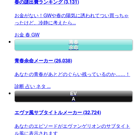
春の謎出費ランキング
(3,131)
お金がない！GWや春の陽気に誘われてつい買っちゃ
ったけど、冷静に考えたら...
お金
春
GW
青春
余命
青春余命メーカー
(26,038)
あなたの青春があとどのぐらい残っているのか……！
診断
占い
ネタ
...
EV
A
エヴァ風サブタイトルメーカー
(32,724)
あなたのエピソードがエヴァンゲリオンのサブタイト
ル風に表示されます