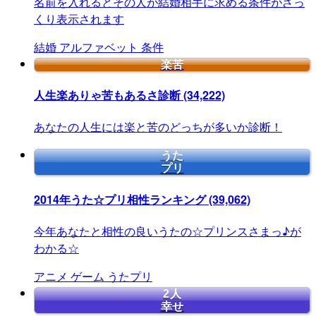
名前を入れるとその人が結婚相手に求める条件がざっ
くり表示されます
結婚
アルファベット
条件
楽苦
人生楽ありゃ苦もあるさ診断
(34,222)
あなたの人生には楽と苦のどっちが多いか診断！
うた
プリ
2014年うた☆プリ相性ランキング
(39,062)
今年あなたと相性の良いうたの☆プリンスさまっ♪が
わかる☆
アニメ
ゲーム
うたプリ
2人
幸せ