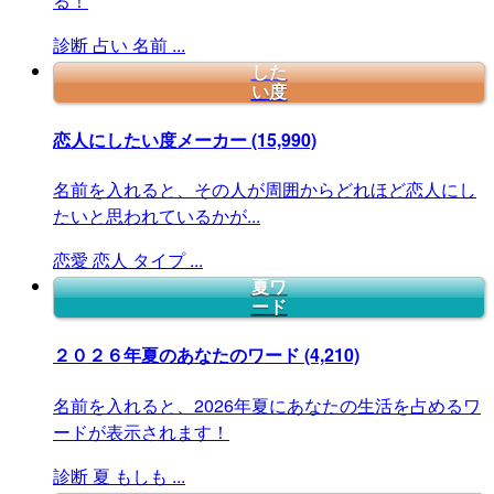
る！
診断
占い
名前
...
した
い度
恋人にしたい度メーカー
(15,990)
名前を入れると、その人が周囲からどれほど恋人にし
たいと思われているかが...
恋愛
恋人
タイプ
...
夏ワ
ード
２０２６年夏のあなたのワード
(4,210)
名前を入れると、2026年夏にあなたの生活を占めるワ
ードが表示されます！
診断
夏
もしも
...