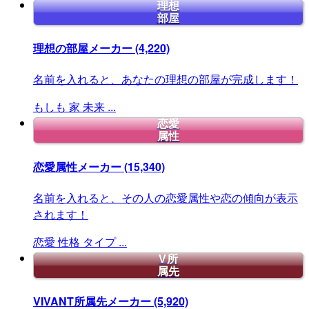
理想
部屋
理想の部屋メーカー
(4,220)
名前を入れると、あなたの理想の部屋が完成します！
もしも
家
未来
...
恋愛
属性
恋愛属性メーカー
(15,340)
名前を入れると、その人の恋愛属性や恋の傾向が表示
されます！
恋愛
性格
タイプ
...
V所
属先
VIVANT所属先メーカー
(5,920)