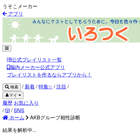
うそこメーカー
アプリ
公式プレイリスト一覧
脳内メーカー公式アプリ
プレイリストを作るならアプリから！
/
新着
/
特集✨
/
注目
/
検索
👤マイ
履歴
お気に入り
/
🎲
/
SNS
ホーム
AKBグループ相性診断
結果を解析中...