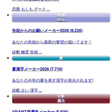
恋愛
もしも
デート
...
先祖
から
先祖からのお願いメーカー2026
(8,220)
あなたの先祖から最新の要望が届いてます！
診断
幽霊
先祖
...
夏
夏漢字メーカー2026
(7,710)
あなたの今年の夏を表す漢字が表示されます!
診断
占い
漢字
...
V所
属先
VIVANT所属先メーカー
(5,920)