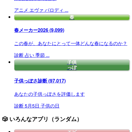
アニメ
エヴァ
パロディ
...
春
春メーカー2026
(9,099)
この春が、あなたにとって一体どんな春になるのか？
診断
占い
季節
...
子供
っぽ
子供っぽさ診断
(97,017)
あなたの子供っぽさを評価します
診断
5月5日
子供の日
🎲 いろんなアプリ（ランダム）