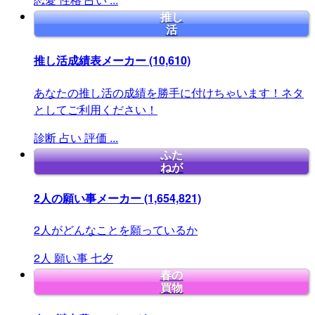
推し
活
推し活成績表メーカー
(10,610)
あなたの推し活の成績を勝手に付けちゃいます！ネタ
としてご利用ください！
診断
占い
評価
...
ふた
ねが
2人の願い事メーカー
(1,654,821)
2人がどんなことを願っているか
2人
願い事
七夕
春の
買物