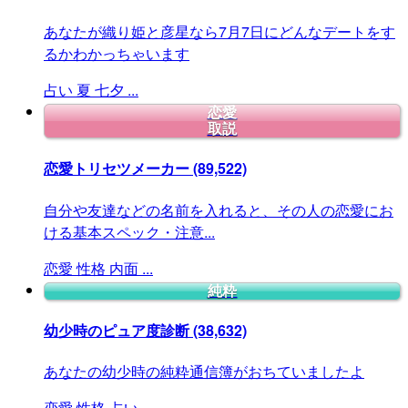
あなたが織り姫と彦星なら7月7日にどんなデートをす
るかわかっちゃいます
占い
夏
七夕
...
恋愛
取説
恋愛トリセツメーカー
(89,522)
自分や友達などの名前を入れると、その人の恋愛にお
ける基本スペック・注意...
恋愛
性格
内面
...
純粋
幼少時のピュア度診断
(38,632)
あなたの幼少時の純粋通信簿がおちていましたよ
恋愛
性格
占い
...