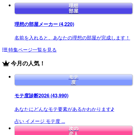
理想
部屋
理想の部屋メーカー
(4,220)
名前を入れると、あなたの理想の部屋が完成します！
特集ページ一覧を見る
今月の人気！
モテ
度
モテ度診断2026
(43,990)
あなたにどんなモテ要素があるかわかります♪
占い
イメージ
モテ度
...
次の
恋人