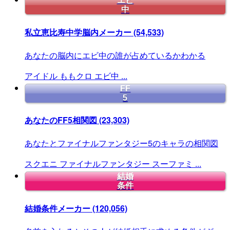
エビ
中
私立恵比寿中学脳内メーカー
(54,533)
あなたの脳内にエビ中の誰が占めているかわかる
アイドル
ももクロ
エビ中
...
FF
5
あなたのFF5相関図
(23,303)
あなたとファイナルファンタジー5のキャラの相関図
スクエニ
ファイナルファンタジー
スーファミ
...
結婚
条件
結婚条件メーカー
(120,056)