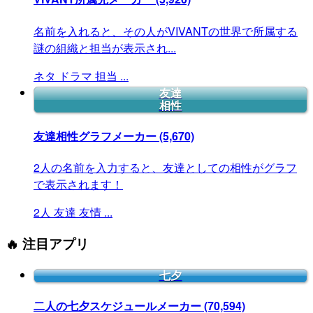
名前を入れると、その人がVIVANTの世界で所属する
謎の組織と担当が表示され...
ネタ
ドラマ
担当
...
友達
相性
友達相性グラフメーカー
(5,670)
2人の名前を入力すると、友達としての相性がグラフ
で表示されます！
2人
友達
友情
...
🔥 注目アプリ
七夕
二人の七夕スケジュールメーカー
(70,594)