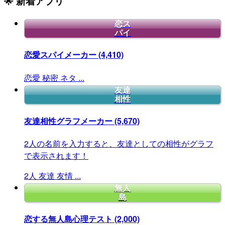
🌟 新着アプリ
恋ス
パイ
恋愛スパイメーカー
(4,410)
恋愛
秘密
ネタ
...
友達
相性
友達相性グラフメーカー
(5,670)
2人の名前を入力すると、友達としての相性がグラフ
で表示されます！
2人
友達
友情
...
無人
島
恋する無人島心理テスト
(2,000)