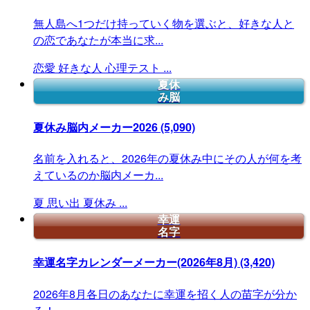
無人島へ1つだけ持っていく物を選ぶと、好きな人と
の恋であなたが本当に求...
恋愛
好きな人
心理テスト
...
夏休
み脳
夏休み脳内メーカー2026
(5,090)
名前を入れると、2026年の夏休み中にその人が何を考
えているのか脳内メーカ...
夏
思い出
夏休み
...
幸運
名字
幸運名字カレンダーメーカー(2026年8月)
(3,420)
2026年8月各日のあなたに幸運を招く人の苗字が分か