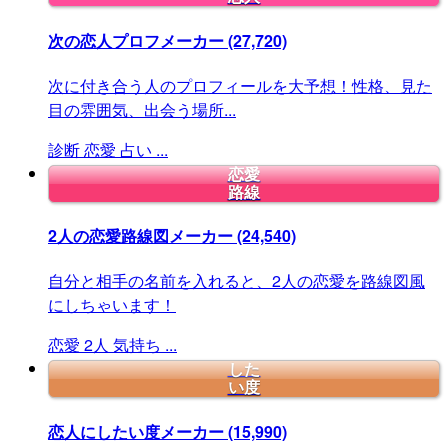
次の恋人プロフメーカー
(27,720)
次に付き合う人のプロフィールを大予想！性格、見た
目の雰囲気、出会う場所...
診断
恋愛
占い
...
恋愛
路線
2人の恋愛路線図メーカー
(24,540)
自分と相手の名前を入れると、2人の恋愛を路線図風
にしちゃいます！
恋愛
2人
気持ち
...
した
い度
恋人にしたい度メーカー
(15,990)