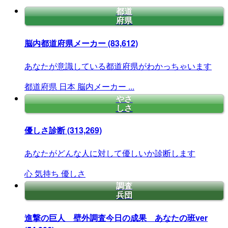
都道
府県
脳内都道府県メーカー
(83,612)
あなたが意識している都道府県がわかっちゃいます
都道府県
日本
脳内メーカー
...
やさ
しさ
優しさ診断
(313,269)
あなたがどんな人に対して優しいか診断します
心
気持ち
優しさ
調査
兵団
進撃の巨人 壁外調査今日の成果 あなたの班ver