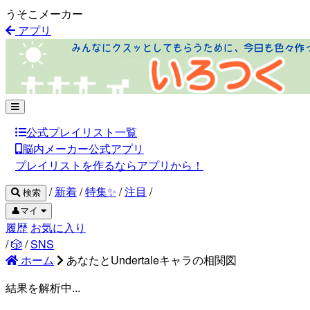
うそこメーカー
アプリ
公式プレイリスト一覧
脳内メーカー公式アプリ
プレイリストを作るならアプリから！
/
新着
/
特集✨
/
注目
/
検索
👤マイ
履歴
お気に入り
/
🎲
/
SNS
ホーム
あなたとUndertaleキャラの相関図
結果を解析中...