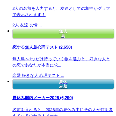
2人の名前を入力すると、友達としての相性がグラフ
で表示されます！
2人
友達
友情
...
無人
島
恋する無人島心理テスト
(2,650)
無人島へ1つだけ持っていく物を選ぶと、好きな人と
の恋であなたが本当に求...
恋愛
好きな人
心理テスト
...
夏休
み脳
夏休み脳内メーカー2026
(6,290)
名前を入れると、2026年の夏休み中にその人が何を考
えているのか脳内メーカ...