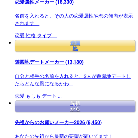
恋愛属性メーカー
(16,330)
名前を入れると、その人の恋愛属性や恋の傾向が表示
されます！
恋愛
性格
タイプ
...
遊園
地
遊園地デートメーカー
(13,180)
自分と相手の名前を入れると、2人が遊園地デートし
たらどんな風になるかわ...
恋愛
もしも
デート
...
先祖
から
先祖からのお願いメーカー2026
(8,450)
あなたの先祖から最新の要望が届いてます！