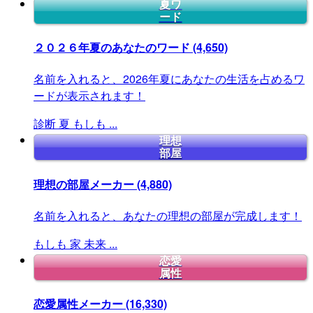
夏ワ
ード
２０２６年夏のあなたのワード
(4,650)
名前を入れると、2026年夏にあなたの生活を占めるワ
ードが表示されます！
診断
夏
もしも
...
理想
部屋
理想の部屋メーカー
(4,880)
名前を入れると、あなたの理想の部屋が完成します！
もしも
家
未来
...
恋愛
属性
恋愛属性メーカー
(16,330)