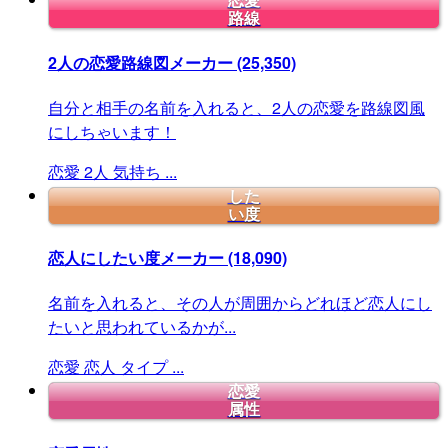
恋愛
路線
2人の恋愛路線図メーカー
(25,350)
自分と相手の名前を入れると、2人の恋愛を路線図風
にしちゃいます！
恋愛
2人
気持ち
...
した
い度
恋人にしたい度メーカー
(18,090)
名前を入れると、その人が周囲からどれほど恋人にし
たいと思われているかが...
恋愛
恋人
タイプ
...
恋愛
属性