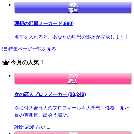
理想
部屋
理想の部屋メーカー
(4,880)
名前を入れると、あなたの理想の部屋が完成します！
特集ページ一覧を見る
今月の人気！
次の
恋人
次の恋人プロフメーカー
(28,240)
次に付き合う人のプロフィールを大予想！性格、見た
目の雰囲気、出会う場所...
診断
恋愛
占い
...