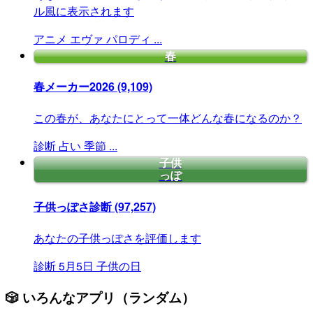
ル風に表示されます
アニメ
エヴァ
パロディ
...
春
春メーカー2026
(9,109)
この春が、あなたにとって一体どんな春になるのか？
診断
占い
季節
...
子供
っぽ
子供っぽさ診断
(97,257)
あなたの子供っぽさを評価します
診断
5月5日
子供の日
🎲 いろんなアプリ（ランダム）