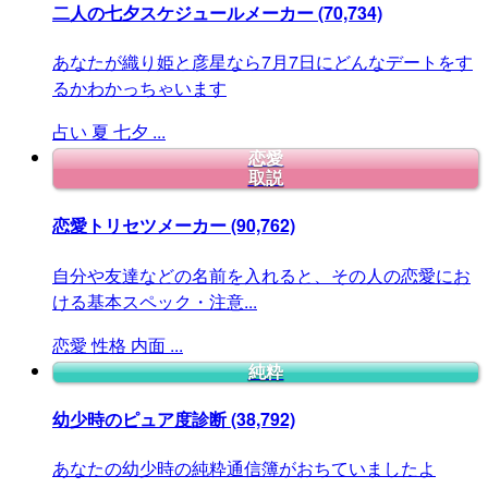
二人の七夕スケジュールメーカー
(70,734)
あなたが織り姫と彦星なら7月7日にどんなデートをす
るかわかっちゃいます
占い
夏
七夕
...
恋愛
取説
恋愛トリセツメーカー
(90,762)
自分や友達などの名前を入れると、その人の恋愛にお
ける基本スペック・注意...
恋愛
性格
内面
...
純粋
幼少時のピュア度診断
(38,792)
あなたの幼少時の純粋通信簿がおちていましたよ