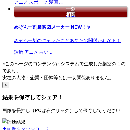
アニメ
スポーツ
漫画
...
一刻
相関
めぞん一刻相関図メーカー
NEW！✨
めぞん一刻のキャラたちとあなたの関係がわかる！
診断
アニメ
占い
...
※このページのコンテンツはシステムで生成した架空のもの
であり、
実在の人物・企業・団体等とは一切関係ありません。
×
結果を保存してシェア！
画像を長押し（PCは右クリック）して保存してください
画像をダウンロード