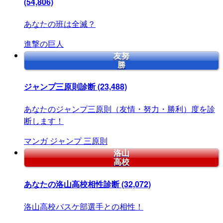
(54,806)
あなたの班は全滅？
進撃の巨人
友努
勝
ジャンプ三原則診断
(23,488)
あなたのジャンプ三原則（友情・努力・勝利）度を診
断します！
マンガ
ジャンプ
三原則
洛山
高校
あなたの洛山高校相性診断
(32,072)
洛山高校バスケ部選手との相性！