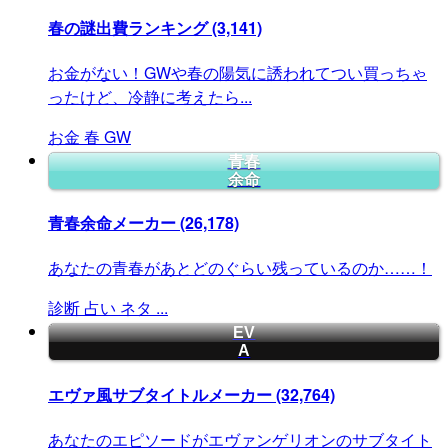
春の謎出費ランキング
(3,141)
お金がない！GWや春の陽気に誘われてつい買っちゃ
ったけど、冷静に考えたら...
お金
春
GW
青春
余命
青春余命メーカー
(26,178)
あなたの青春があとどのぐらい残っているのか……！
診断
占い
ネタ
...
EV
A
エヴァ風サブタイトルメーカー
(32,764)
あなたのエピソードがエヴァンゲリオンのサブタイト