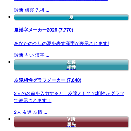
診断
幽霊
先祖
...
夏
夏漢字メーカー2026
(7,770)
あなたの今年の夏を表す漢字が表示されます!
診断
占い
漢字
...
友達
相性
友達相性グラフメーカー
(7,640)
2人の名前を入力すると、友達としての相性がグラフ
で表示されます！
2人
友達
友情
...
V所
属先