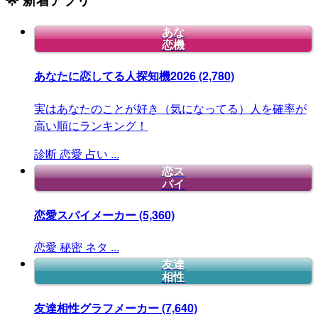
あな
恋機
あなたに恋してる人探知機2026
(2,780)
実はあなたのことが好き（気になってる）人を確率が
高い順にランキング！
診断
恋愛
占い
...
恋ス
パイ
恋愛スパイメーカー
(5,360)
恋愛
秘密
ネタ
...
友達
相性
友達相性グラフメーカー
(7,640)