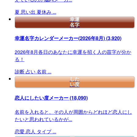
夏
思い出
夏休み
...
幸運
名字
幸運名字カレンダーメーカー(2026年8月)
(3,920)
2026年8月各日のあなたに幸運を招く人の苗字が分か
る！
診断
占い
名前
...
した
い度
恋人にしたい度メーカー
(18,090)
名前を入れると、その人が周囲からどれほど恋人にし
たいと思われているかが...
恋愛
恋人
タイプ
...