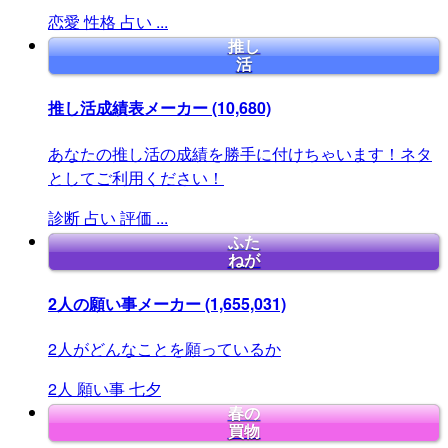
恋愛
性格
占い
...
推し
活
推し活成績表メーカー
(10,680)
あなたの推し活の成績を勝手に付けちゃいます！ネタ
としてご利用ください！
診断
占い
評価
...
ふた
ねが
2人の願い事メーカー
(1,655,031)
2人がどんなことを願っているか
2人
願い事
七夕
春の
買物