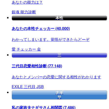
あなたの能力は？
銀魂
能力診断
本性
あなたの本性チェッカー
(40,000)
わかってしまいます。覚悟ができたらどーぞ
愛
チェッカー
金
三
三代目恋愛相性診断
(77,148)
あなたとメンバーの恋愛に関する相性がわかります
EXILE
三代目
JSB
ナギ
サ
私の家政夫ナギサさん相関図
(7,486)