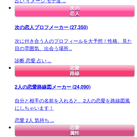
占い
イメージ
モテ度
...
次の
恋人
次の恋人プロフメーカー
(27,350)
次に付き合う人のプロフィールを大予想！性格、見た
目の雰囲気、出会う場所...
診断
恋愛
占い
...
恋愛
路線
2人の恋愛路線図メーカー
(24,090)
自分と相手の名前を入れると、2人の恋愛を路線図風
にしちゃいます！
恋愛
2人
気持ち
...
恋愛
属性