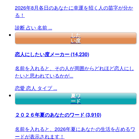
2026年8月各日のあなたに幸運を招く人の苗字が分か
る！
診断
占い
名前
...
した
い度
恋人にしたい度メーカー
(14,230)
名前を入れると、その人が周囲からどれほど恋人にし
たいと思われているかが...
恋愛
恋人
タイプ
...
夏ワ
ード
２０２６年夏のあなたのワード
(3,910)
名前を入れると、2026年夏にあなたの生活を占めるワ
ードが表示されます！