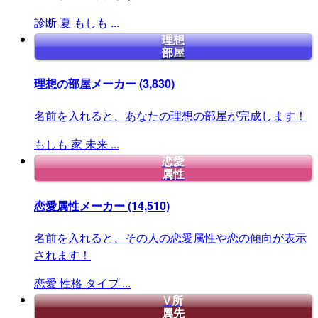
診断
夏
もしも
...
理想
部屋
理想の部屋メーカー
(3,830)
名前を入れると、あなたの理想の部屋が完成します！
もしも
家
未来
...
恋愛
属性
恋愛属性メーカー
(14,510)
名前を入れると、その人の恋愛属性や恋の傾向が表示
されます！
恋愛
性格
タイプ
...
V所
属先