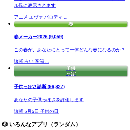
ル風に表示されます
アニメ
エヴァ
パロディ
...
春
春メーカー2026
(9,059)
この春が、あなたにとって一体どんな春になるのか？
診断
占い
季節
...
子供
っぽ
子供っぽさ診断
(96,827)
あなたの子供っぽさを評価します
診断
5月5日
子供の日
🎲 いろんなアプリ（ランダム）