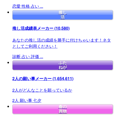
恋愛
性格
占い
...
推し
活
推し活成績表メーカー
(10,580)
あなたの推し活の成績を勝手に付けちゃいます！ネタ
としてご利用ください！
診断
占い
評価
...
ふた
ねが
2人の願い事メーカー
(1,654,611)
2人がどんなことを願っているか
2人
願い事
七夕
春の
買物