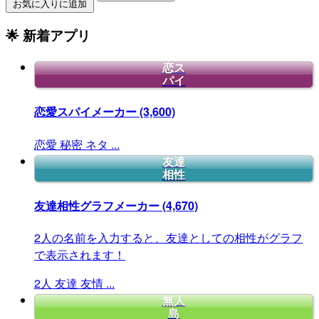
お気に入りに追加
🌟 新着アプリ
恋ス
パイ
恋愛スパイメーカー
(3,600)
恋愛
秘密
ネタ
...
友達
相性
友達相性グラフメーカー
(4,670)
2人の名前を入力すると、友達としての相性がグラフ
で表示されます！
2人
友達
友情
...
無人
島