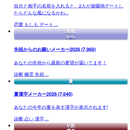
自分と相手の名前を入れると、2人が遊園地デートし
たらどんな風になるかわ...
恋愛
もしも
デート
...
先祖
から
先祖からのお願いメーカー2026
(7,960)
あなたの先祖から最新の要望が届いてます！
診断
幽霊
先祖
...
夏
夏漢字メーカー2026
(7,640)
あなたの今年の夏を表す漢字が表示されます!
診断
占い
漢字
...
V所