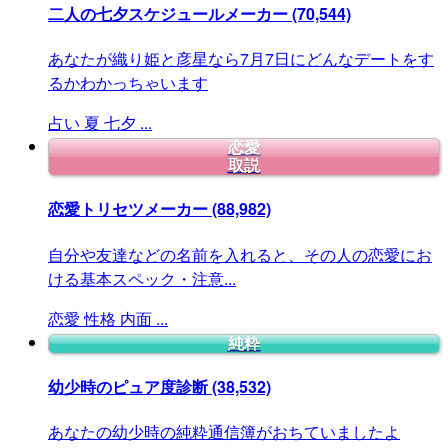
二人の七夕スケジュールメーカー
(70,544)
あなたが織り姫と彦星なら7月7日にどんなデートをす
るかわかっちゃいます
占い
夏
七夕
...
恋愛
取説
恋愛トリセツメーカー
(88,982)
自分や友達などの名前を入れると、その人の恋愛にお
ける基本スペック・注意...
恋愛
性格
内面
...
純粋
幼少時のピュア度診断
(38,532)
あなたの幼少時の純粋通信簿がおちていましたよ