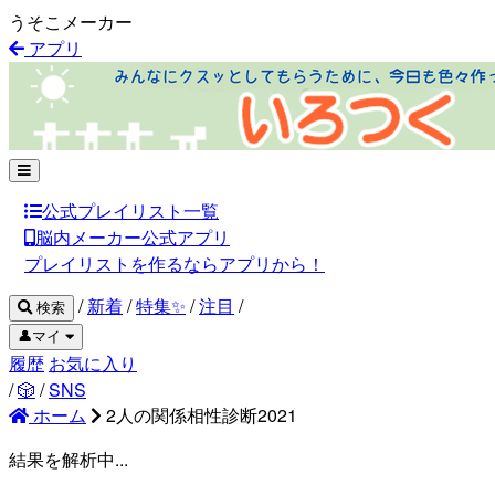
うそこメーカー
アプリ
公式プレイリスト一覧
脳内メーカー公式アプリ
プレイリストを作るならアプリから！
/
新着
/
特集✨
/
注目
/
検索
👤マイ
履歴
お気に入り
/
🎲
/
SNS
ホーム
2人の関係相性診断2021
結果を解析中...