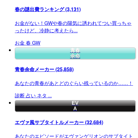
春の謎出費ランキング
(3,131)
お金がない！GWや春の陽気に誘われてつい買っちゃ
ったけど、冷静に考えたら...
お金
春
GW
青春
余命
青春余命メーカー
(25,858)
あなたの青春があとどのぐらい残っているのか……！
診断
占い
ネタ
...
EV
A
エヴァ風サブタイトルメーカー
(32,684)
あなたのエピソードがエヴァンゲリオンのサブタイト