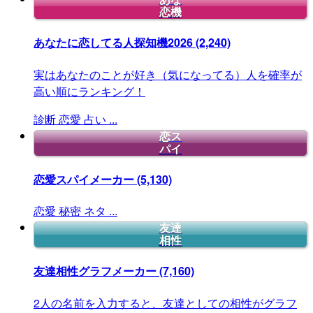
恋機
あなたに恋してる人探知機2026
(2,240)
実はあなたのことが好き（気になってる）人を確率が
高い順にランキング！
診断
恋愛
占い
...
恋ス
パイ
恋愛スパイメーカー
(5,130)
恋愛
秘密
ネタ
...
友達
相性
友達相性グラフメーカー
(7,160)
2人の名前を入力すると、友達としての相性がグラフ