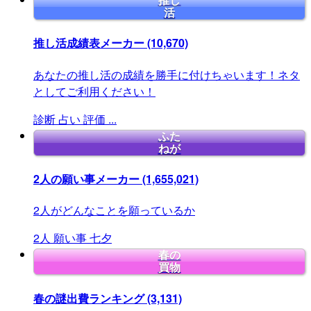
推し
活
推し活成績表メーカー
(10,670)
あなたの推し活の成績を勝手に付けちゃいます！ネタ
としてご利用ください！
診断
占い
評価
...
ふた
ねが
2人の願い事メーカー
(1,655,021)
2人がどんなことを願っているか
2人
願い事
七夕
春の
買物
春の謎出費ランキング
(3,131)