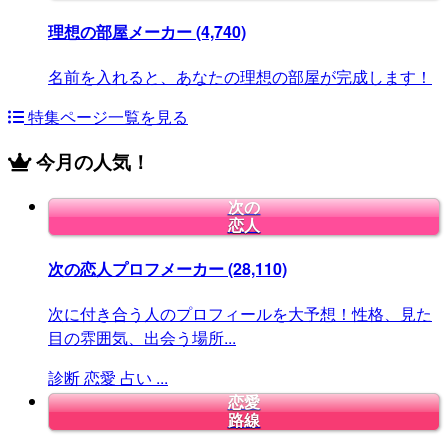
理想の部屋メーカー
(4,740)
名前を入れると、あなたの理想の部屋が完成します！
特集ページ一覧を見る
今月の人気！
次の
恋人
次の恋人プロフメーカー
(28,110)
次に付き合う人のプロフィールを大予想！性格、見た
目の雰囲気、出会う場所...
診断
恋愛
占い
...
恋愛
路線