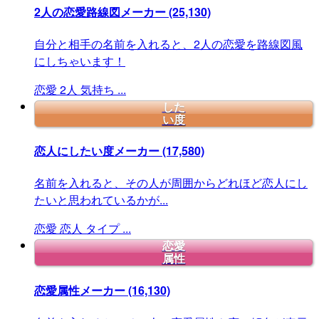
2人の恋愛路線図メーカー
(25,130)
自分と相手の名前を入れると、2人の恋愛を路線図風
にしちゃいます！
恋愛
2人
気持ち
...
した
い度
恋人にしたい度メーカー
(17,580)
名前を入れると、その人が周囲からどれほど恋人にし
たいと思われているかが...
恋愛
恋人
タイプ
...
恋愛
属性
恋愛属性メーカー
(16,130)