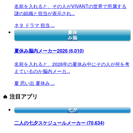
名前を入れると、その人がVIVANTの世界で所属する
謎の組織と担当が表示され...
ネタ
ドラマ
担当
...
夏休
み脳
夏休み脳内メーカー2026
(6,010)
名前を入れると、2026年の夏休み中にその人が何を考
えているのか脳内メーカ...
夏
思い出
夏休み
...
🔥 注目アプリ
七夕
二人の七夕スケジュールメーカー
(70,634)