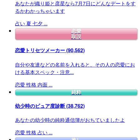
あなたが織り姫と彦星なら7月7日にどんなデートをす
るかわかっちゃいます
占い
夏
七夕
...
恋愛
取説
恋愛トリセツメーカー
(90,562)
自分や友達などの名前を入れると、その人の恋愛にお
ける基本スペック・注意...
恋愛
性格
内面
...
純粋
幼少時のピュア度診断
(38,762)
あなたの幼少時の純粋通信簿がおちていましたよ
恋愛
性格
占い
...