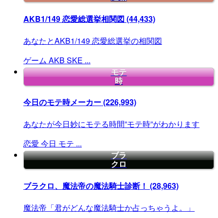
AKB1/149 恋愛総選挙相関図
(44,433)
あなたとAKB1/149 恋愛総選挙の相関図
ゲーム
AKB
SKE
...
モテ
時
今日のモテ時メーカー
(226,993)
あなたが今日妙にモテる時間”モテ時”がわかります
恋愛
今日
モテ
...
ブラ
クロ
ブラクロ、魔法帝の魔法騎士診断！
(28,963)
魔法帝「君がどんな魔法騎士か占っちゃうよ。」