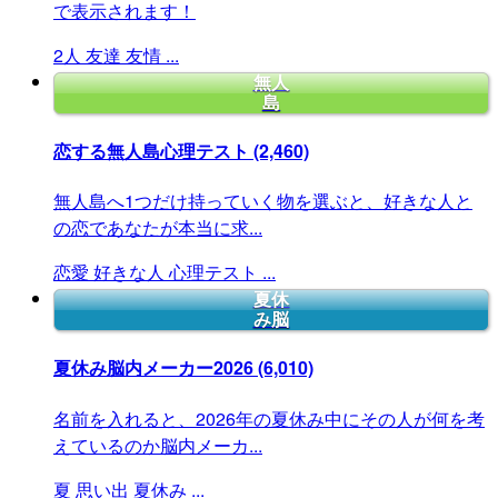
で表示されます！
2人
友達
友情
...
無人
島
恋する無人島心理テスト
(2,460)
無人島へ1つだけ持っていく物を選ぶと、好きな人と
の恋であなたが本当に求...
恋愛
好きな人
心理テスト
...
夏休
み脳
夏休み脳内メーカー2026
(6,010)
名前を入れると、2026年の夏休み中にその人が何を考
えているのか脳内メーカ...
夏
思い出
夏休み
...