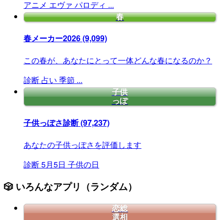
アニメ
エヴァ
パロディ
...
春
春メーカー2026
(9,099)
この春が、あなたにとって一体どんな春になるのか？
診断
占い
季節
...
子供
っぽ
子供っぽさ診断
(97,237)
あなたの子供っぽさを評価します
診断
5月5日
子供の日
🎲 いろんなアプリ（ランダム）
恋総
選相