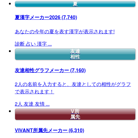
夏
夏漢字メーカー2026
(7,740)
あなたの今年の夏を表す漢字が表示されます!
診断
占い
漢字
...
友達
相性
友達相性グラフメーカー
(7,160)
2人の名前を入力すると、友達としての相性がグラフ
で表示されます！
2人
友達
友情
...
V所
属先
VIVANT所属先メーカー
(6,310)