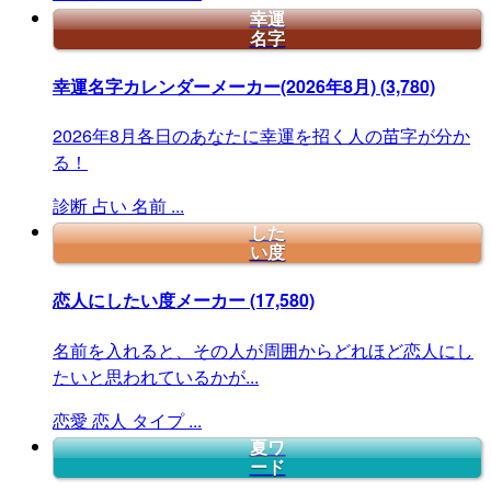
幸運
名字
幸運名字カレンダーメーカー(2026年8月)
(3,780)
2026年8月各日のあなたに幸運を招く人の苗字が分か
る！
診断
占い
名前
...
した
い度
恋人にしたい度メーカー
(17,580)
名前を入れると、その人が周囲からどれほど恋人にし
たいと思われているかが...
恋愛
恋人
タイプ
...
夏ワ
ード