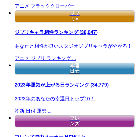
アニメ
ブラッククローバー
ジブ
リ♥
ジブリキャラ相性ランキング
(38,047)
あなたと相性が良いスタジオジブリキャラが分かる！
アニメ
ジブリ
ランキング
...
幸運
日☆
2023年運気が上がる日ランキング
(34,779)
2023年のあなたの幸運日トップ10！
診断
日付
運勢
...
フレ
ンズ
フレンズ脳内メーカー
NEW！✨