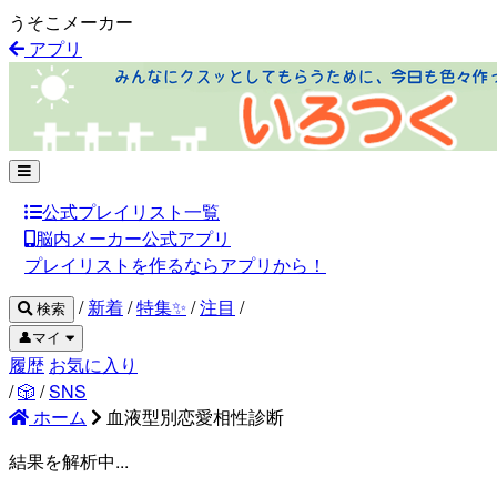
うそこメーカー
アプリ
公式プレイリスト一覧
脳内メーカー公式アプリ
プレイリストを作るならアプリから！
/
新着
/
特集✨
/
注目
/
検索
👤マイ
履歴
お気に入り
/
🎲
/
SNS
ホーム
血液型別恋愛相性診断
結果を解析中...