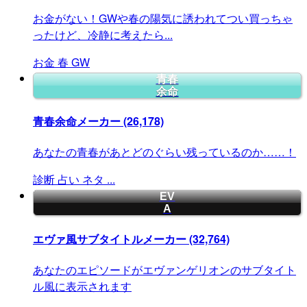
お金がない！GWや春の陽気に誘われてつい買っちゃ
ったけど、冷静に考えたら...
お金
春
GW
青春
余命
青春余命メーカー
(26,178)
あなたの青春があとどのぐらい残っているのか……！
診断
占い
ネタ
...
EV
A
エヴァ風サブタイトルメーカー
(32,764)
あなたのエピソードがエヴァンゲリオンのサブタイト
ル風に表示されます