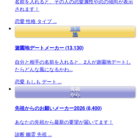
名前を入れると、その人の恋愛属性や恋の傾向が表示
されます！
恋愛
性格
タイプ
...
遊園
地
遊園地デートメーカー
(13,130)
自分と相手の名前を入れると、2人が遊園地デートし
たらどんな風になるかわ...
恋愛
もしも
デート
...
先祖
から
先祖からのお願いメーカー2026
(8,400)
あなたの先祖から最新の要望が届いてます！
診断
幽霊
先祖
...