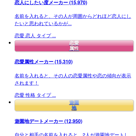
恋人にしたい度メーカー
(15,970)
名前を入れると、その人が周囲からどれほど恋人にし
たいと思われているかが...
恋愛
恋人
タイプ
...
恋愛
属性
恋愛属性メーカー
(15,310)
名前を入れると、その人の恋愛属性や恋の傾向が表示
されます！
恋愛
性格
タイプ
...
遊園
地
遊園地デートメーカー
(12,950)
自分と相手の名前を入れると、2人が遊園地デートし