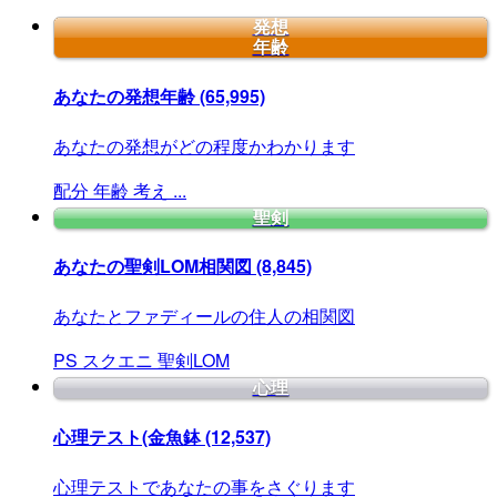
発想
年齢
あなたの発想年齢
(65,995)
あなたの発想がどの程度かわかります
配分
年齢
考え
...
聖剣
あなたの聖剣LOM相関図
(8,845)
あなたとファディールの住人の相関図
PS
スクエニ
聖剣LOM
心理
心理テスト(金魚鉢
(12,537)
心理テストであなたの事をさぐります