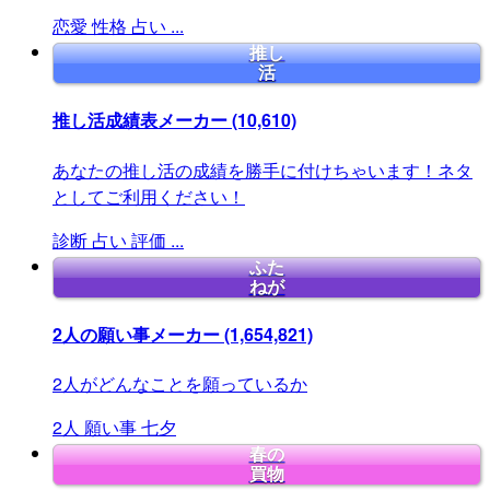
恋愛
性格
占い
...
推し
活
推し活成績表メーカー
(10,610)
あなたの推し活の成績を勝手に付けちゃいます！ネタ
としてご利用ください！
診断
占い
評価
...
ふた
ねが
2人の願い事メーカー
(1,654,821)
2人がどんなことを願っているか
2人
願い事
七夕
春の
買物