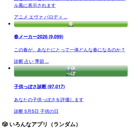
ル風に表示されます
アニメ
エヴァ
パロディ
...
春
春メーカー2026
(9,099)
この春が、あなたにとって一体どんな春になるのか？
診断
占い
季節
...
子供
っぽ
子供っぽさ診断
(97,017)
あなたの子供っぽさを評価します
診断
5月5日
子供の日
🎲 いろんなアプリ（ランダム）