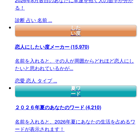
2026年8月各日のあなたに幸運を招く人の苗字が分か
る！
診断
占い
名前
...
した
い度
恋人にしたい度メーカー
(15,970)
名前を入れると、その人が周囲からどれほど恋人にし
たいと思われているかが...
恋愛
恋人
タイプ
...
夏ワ
ード
２０２６年夏のあなたのワード
(4,210)
名前を入れると、2026年夏にあなたの生活を占めるワ
ードが表示されます！