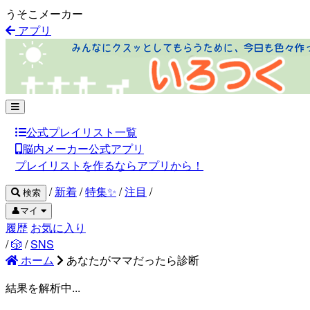
うそこメーカー
アプリ
公式プレイリスト一覧
脳内メーカー公式アプリ
プレイリストを作るならアプリから！
/
新着
/
特集✨
/
注目
/
検索
👤マイ
履歴
お気に入り
/
🎲
/
SNS
ホーム
あなたがママだったら診断
結果を解析中...