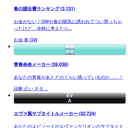
春の謎出費ランキング
(3,131)
お金がない！GWや春の陽気に誘われてつい買っちゃ
ったけど、冷静に考えたら...
お金
春
GW
青春
余命
青春余命メーカー
(26,038)
あなたの青春があとどのぐらい残っているのか……！
診断
占い
ネタ
...
EV
A
エヴァ風サブタイトルメーカー
(32,724)
あなたのエピソードがエヴァンゲリオンのサブタイト