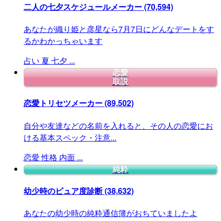
二人の七夕スケジュールメーカー
(70,594)
あなたが織り姫と彦星なら7月7日にどんなデートをす
るかわかっちゃいます
占い
夏
七夕
...
恋愛
取説
恋愛トリセツメーカー
(89,502)
自分や友達などの名前を入れると、その人の恋愛にお
ける基本スペック・注意...
恋愛
性格
内面
...
純粋
幼少時のピュア度診断
(38,632)
あなたの幼少時の純粋通信簿がおちていましたよ