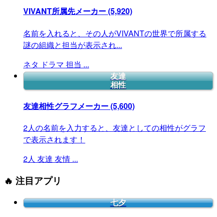
VIVANT所属先メーカー
(5,920)
名前を入れると、その人がVIVANTの世界で所属する
謎の組織と担当が表示され...
ネタ
ドラマ
担当
...
友達
相性
友達相性グラフメーカー
(5,600)
2人の名前を入力すると、友達としての相性がグラフ
で表示されます！
2人
友達
友情
...
🔥 注目アプリ
七夕