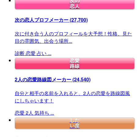
次の
恋人
次の恋人プロフメーカー
(27,700)
次に付き合う人のプロフィールを大予想！性格、見た
目の雰囲気、出会う場所...
診断
恋愛
占い
...
恋愛
路線
2人の恋愛路線図メーカー
(24,540)
自分と相手の名前を入れると、2人の恋愛を路線図風
にしちゃいます！
恋愛
2人
気持ち
...
した
い度