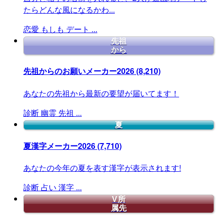
たらどんな風になるかわ...
恋愛
もしも
デート
...
先祖
から
先祖からのお願いメーカー2026
(8,210)
あなたの先祖から最新の要望が届いてます！
診断
幽霊
先祖
...
夏
夏漢字メーカー2026
(7,710)
あなたの今年の夏を表す漢字が表示されます!
診断
占い
漢字
...
V所
属先