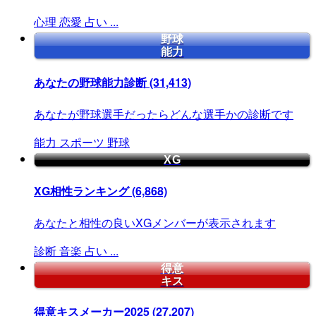
心理
恋愛
占い
...
野球
能力
あなたの野球能力診断
(31,413)
あなたが野球選手だったらどんな選手かの診断です
能力
スポーツ
野球
XG
XG相性ランキング
(6,868)
あなたと相性の良いXGメンバーが表示されます
診断
音楽
占い
...
得意
キス
得意キスメーカー2025
(27,207)