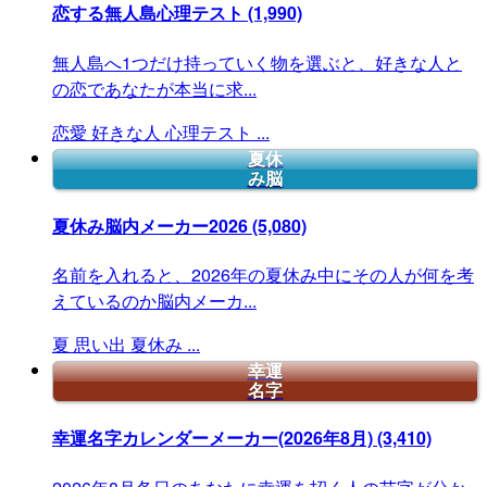
恋する無人島心理テスト
(1,990)
無人島へ1つだけ持っていく物を選ぶと、好きな人と
の恋であなたが本当に求...
恋愛
好きな人
心理テスト
...
夏休
み脳
夏休み脳内メーカー2026
(5,080)
名前を入れると、2026年の夏休み中にその人が何を考
えているのか脳内メーカ...
夏
思い出
夏休み
...
幸運
名字
幸運名字カレンダーメーカー(2026年8月)
(3,410)