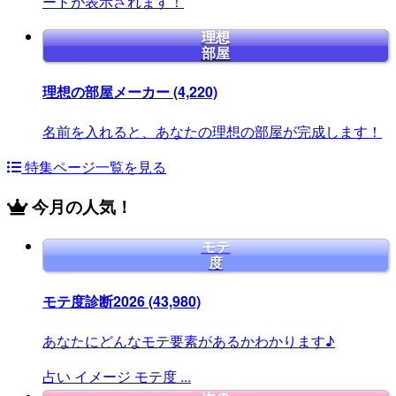
ードが表示されます！
理想
部屋
理想の部屋メーカー
(4,220)
名前を入れると、あなたの理想の部屋が完成します！
特集ページ一覧を見る
今月の人気！
モテ
度
モテ度診断2026
(43,980)
あなたにどんなモテ要素があるかわかります♪
占い
イメージ
モテ度
...