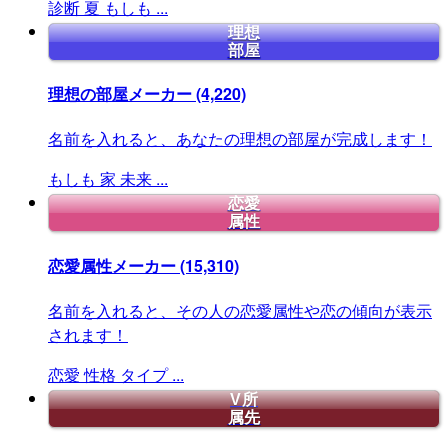
診断
夏
もしも
...
理想
部屋
理想の部屋メーカー
(4,220)
名前を入れると、あなたの理想の部屋が完成します！
もしも
家
未来
...
恋愛
属性
恋愛属性メーカー
(15,310)
名前を入れると、その人の恋愛属性や恋の傾向が表示
されます！
恋愛
性格
タイプ
...
V所
属先