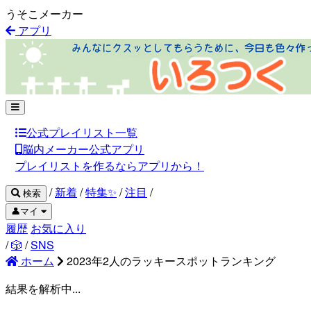
うそこメーカー
アプリ
公式プレイリスト一覧
脳内メーカー公式アプリ
プレイリストを作るならアプリから！
/
新着
/
特集✨
/
注目
/
検索
👤マイ
履歴
お気に入り
/
🎲
/
SNS
ホーム
2023年2人のラッキースポットランキング
結果を解析中...