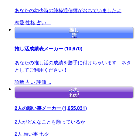
あなたの幼少時の純粋通信簿がおちていましたよ
恋愛
性格
占い
...
推し
活
推し活成績表メーカー
(10,670)
あなたの推し活の成績を勝手に付けちゃいます！ネタ
としてご利用ください！
診断
占い
評価
...
ふた
ねが
2人の願い事メーカー
(1,655,031)
2人がどんなことを願っているか
2人
願い事
七夕