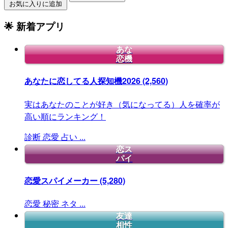
お気に入りに追加
🌟 新着アプリ
あな
恋機
あなたに恋してる人探知機2026
(2,560)
実はあなたのことが好き（気になってる）人を確率が
高い順にランキング！
診断
恋愛
占い
...
恋ス
パイ
恋愛スパイメーカー
(5,280)
恋愛
秘密
ネタ
...
友達
相性