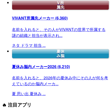
V所
属先
VIVANT所属先メーカー
(6,360)
名前を入れると、その人がVIVANTの世界で所属する
謎の組織と担当が表示され...
ネタ
ドラマ
担当
...
夏休
み脳
夏休み脳内メーカー2026
(6,210)
名前を入れると、2026年の夏休み中にその人が何を考
えているのか脳内メーカ...
夏
思い出
夏休み
...
🔥 注目アプリ