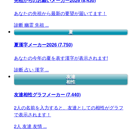
先祖からのお願いメーカー2026
(8,430)
あなたの先祖から最新の要望が届いてます！
診断
幽霊
先祖
...
夏
夏漢字メーカー2026
(7,750)
あなたの今年の夏を表す漢字が表示されます!
診断
占い
漢字
...
友達
相性
友達相性グラフメーカー
(7,440)
2人の名前を入力すると、友達としての相性がグラフ
で表示されます！
2人
友達
友情
...