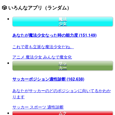
🎲 いろんなアプリ（ランダム）
魔法
少女
あなたが魔法少女なった時の能力度
(151,149)
これで君も立派な魔法少女だね。
アニメ
魔法少女
みんなで魔女化
サッ
カー
サッカーポジション適性診断
(162,638)
あなたがサッカーのどのポジションに向いてるかわか
ります
サッカー
スポーツ
適性診断
ムク