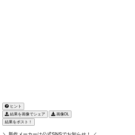
ヒント
結果を画像でシェア
画像DL
結果をポスト！
＼ 新作メーカーは公式SNSでお知らせ！ ／