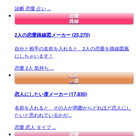
診断
恋愛
占い
...
恋愛
路線
2人の恋愛路線図メーカー
(25,270)
自分と相手の名前を入れると、2人の恋愛を路線図風
にしちゃいます！
恋愛
2人
気持ち
...
した
い度
恋人にしたい度メーカー
(17,830)
名前を入れると、その人が周囲からどれほど恋人にし
たいと思われているかが...
恋愛
恋人
タイプ
...
恋愛