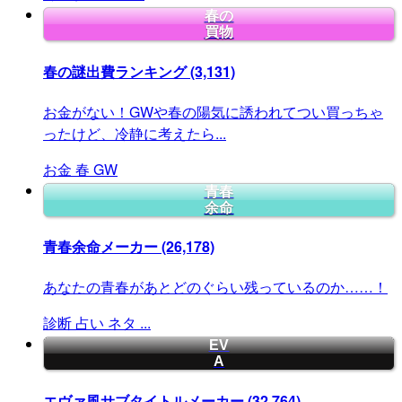
春の
買物
春の謎出費ランキング
(3,131)
お金がない！GWや春の陽気に誘われてつい買っちゃ
ったけど、冷静に考えたら...
お金
春
GW
青春
余命
青春余命メーカー
(26,178)
あなたの青春があとどのぐらい残っているのか……！
診断
占い
ネタ
...
EV
A
エヴァ風サブタイトルメーカー
(32,764)