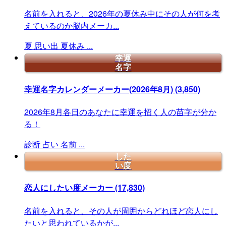
名前を入れると、2026年の夏休み中にその人が何を考
えているのか脳内メーカ...
夏
思い出
夏休み
...
幸運
名字
幸運名字カレンダーメーカー(2026年8月)
(3,850)
2026年8月各日のあなたに幸運を招く人の苗字が分か
る！
診断
占い
名前
...
した
い度
恋人にしたい度メーカー
(17,830)
名前を入れると、その人が周囲からどれほど恋人にし
たいと思われているかが...