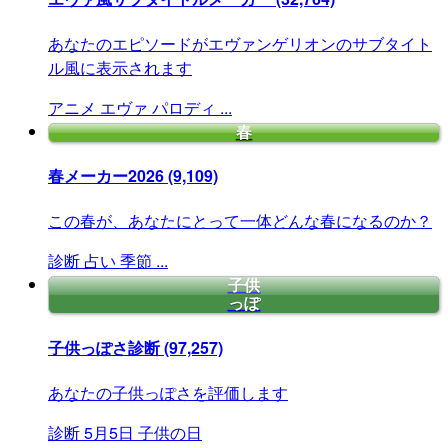
あなたのエピソードがエヴァンゲリオンのサブタイト
ル風に表示されます
アニメ
エヴァ
パロディ
...
春
春メーカー2026
(9,109)
この春が、あなたにとって一体どんな春になるのか？
診断
占い
季節
...
子供
っぽ
子供っぽさ診断
(97,257)
あなたの子供っぽさを評価します
診断
5月5日
子供の日