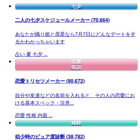
七夕
二人の七夕スケジュールメーカー
(70,664)
あなたが織り姫と彦星なら7月7日にどんなデートをす
るかわかっちゃいます
占い
夏
七夕
...
恋愛
取説
恋愛トリセツメーカー
(90,672)
自分や友達などの名前を入れると、その人の恋愛にお
ける基本スペック・注意...
恋愛
性格
内面
...
純粋
幼少時のピュア度診断
(38,782)