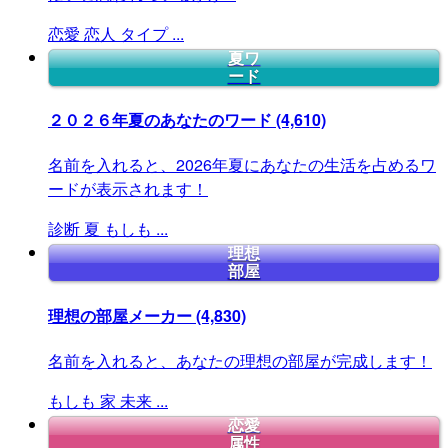
恋愛
恋人
タイプ
...
夏ワ
ード
２０２６年夏のあなたのワード
(4,610)
名前を入れると、2026年夏にあなたの生活を占めるワ
ードが表示されます！
診断
夏
もしも
...
理想
部屋
理想の部屋メーカー
(4,830)
名前を入れると、あなたの理想の部屋が完成します！
もしも
家
未来
...
恋愛
属性