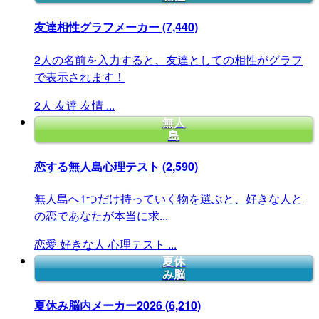
友達相性グラフメーカー
(7,440)
2人の名前を入力すると、友達としての相性がグラフ
で表示されます！
2人
友達
友情
...
無人
島
恋する無人島心理テスト
(2,590)
無人島へ1つだけ持っていく物を選ぶと、好きな人と
の恋であなたが本当に求...
恋愛
好きな人
心理テスト
...
夏休
み脳
夏休み脳内メーカー2026
(6,210)