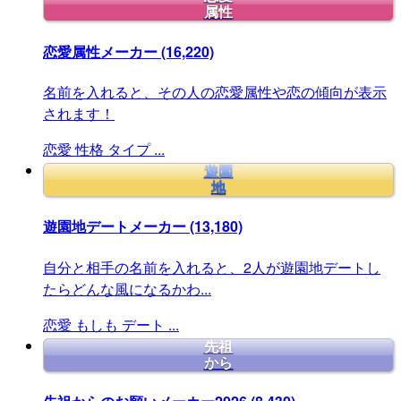
属性
恋愛属性メーカー
(16,220)
名前を入れると、その人の恋愛属性や恋の傾向が表示
されます！
恋愛
性格
タイプ
...
遊園
地
遊園地デートメーカー
(13,180)
自分と相手の名前を入れると、2人が遊園地デートし
たらどんな風になるかわ...
恋愛
もしも
デート
...
先祖
から