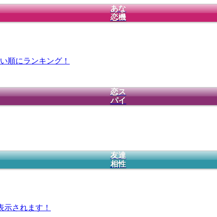
あな
恋機
い順にランキング！
恋ス
パイ
友達
相性
表示されます！