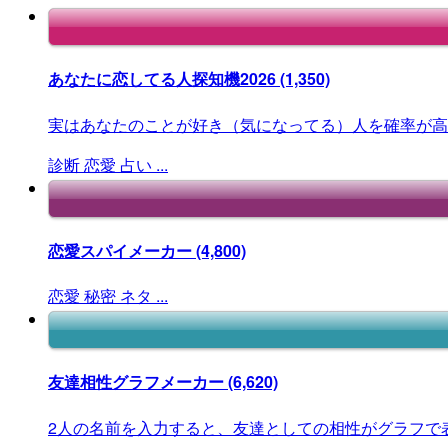
あなたに恋してる人探知機2026
(1,350)
実はあなたのことが好き（気になってる）人を確率が高
診断
恋愛
占い
...
恋愛スパイメーカー
(4,800)
恋愛
秘密
ネタ
...
友達相性グラフメーカー
(6,620)
2人の名前を入力すると、友達としての相性がグラフで