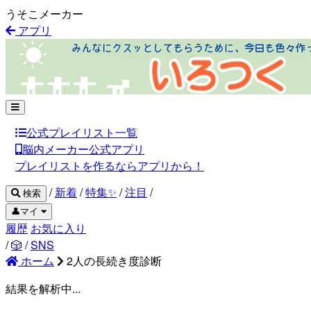
うそこメーカー
アプリ
公式プレイリスト一覧
脳内メーカー公式アプリ
プレイリストを作るならアプリから！
/
新着
/
特集✨
/
注目
/
検索
👤マイ
履歴
お気に入り
/
🎲
/
SNS
ホーム
2人の長続き度診断
結果を解析中...