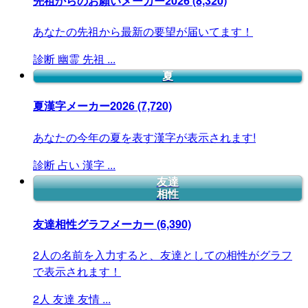
先祖からのお願いメーカー2026
(8,320)
あなたの先祖から最新の要望が届いてます！
診断
幽霊
先祖
...
夏
夏漢字メーカー2026
(7,720)
あなたの今年の夏を表す漢字が表示されます!
診断
占い
漢字
...
友達
相性
友達相性グラフメーカー
(6,390)
2人の名前を入力すると、友達としての相性がグラフ
で表示されます！
2人
友達
友情
...