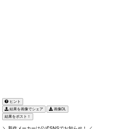
ヒント
結果を画像でシェア
画像DL
結果をポスト！
＼ 新作メーカーは公式SNSでお知らせ！ ／