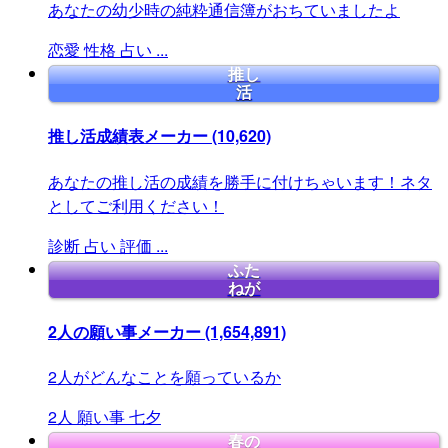
あなたの幼少時の純粋通信簿がおちていましたよ
恋愛
性格
占い
...
推し
活
推し活成績表メーカー
(10,620)
あなたの推し活の成績を勝手に付けちゃいます！ネタ
としてご利用ください！
診断
占い
評価
...
ふた
ねが
2人の願い事メーカー
(1,654,891)
2人がどんなことを願っているか
2人
願い事
七夕
春の