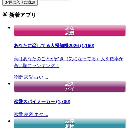
お気に入りに追加
🌟 新着アプリ
あな
恋機
あなたに恋してる人探知機2026
(1,160)
実はあなたのことが好き（気になってる）人を確率が
高い順にランキング！
診断
恋愛
占い
...
恋ス
パイ
恋愛スパイメーカー
(4,700)
恋愛
秘密
ネタ
...
友達
相性