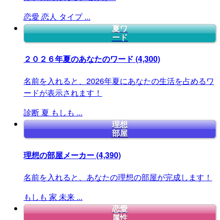
恋愛
恋人
タイプ
...
夏ワ
ード
２０２６年夏のあなたのワード
(4,300)
名前を入れると、2026年夏にあなたの生活を占めるワ
ードが表示されます！
診断
夏
もしも
...
理想
部屋
理想の部屋メーカー
(4,390)
名前を入れると、あなたの理想の部屋が完成します！
もしも
家
未来
...
恋愛
属性