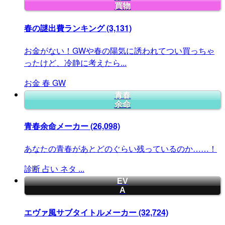
買物
春の謎出費ランキング
(3,131)
お金がない！GWや春の陽気に誘われてつい買っちゃ
ったけど、冷静に考えたら...
お金
春
GW
青春
余命
青春余命メーカー
(26,098)
あなたの青春があとどのぐらい残っているのか……！
診断
占い
ネタ
...
EV
A
エヴァ風サブタイトルメーカー
(32,724)