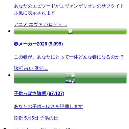
あなたのエピソードがエヴァンゲリオンのサブタイト
ル風に表示されます
アニメ
エヴァ
パロディ
...
春
春メーカー2026
(9,099)
この春が、あなたにとって一体どんな春になるのか？
診断
占い
季節
...
子供
っぽ
子供っぽさ診断
(97,127)
あなたの子供っぽさを評価します
診断
5月5日
子供の日