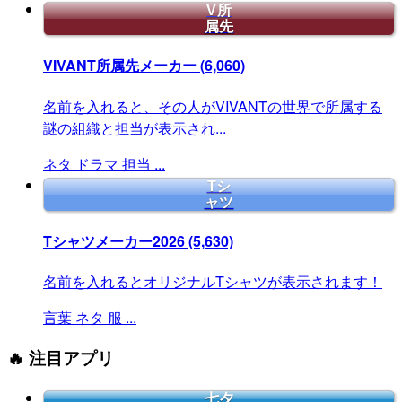
V所
属先
VIVANT所属先メーカー
(6,060)
名前を入れると、その人がVIVANTの世界で所属する
謎の組織と担当が表示され...
ネタ
ドラマ
担当
...
Tシ
ャツ
Tシャツメーカー2026
(5,630)
名前を入れるとオリジナルTシャツが表示されます！
言葉
ネタ
服
...
🔥 注目アプリ
七夕