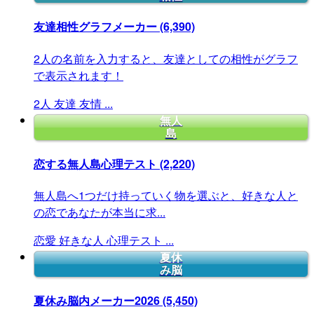
友達相性グラフメーカー
(6,390)
2人の名前を入力すると、友達としての相性がグラフ
で表示されます！
2人
友達
友情
...
無人
島
恋する無人島心理テスト
(2,220)
無人島へ1つだけ持っていく物を選ぶと、好きな人と
の恋であなたが本当に求...
恋愛
好きな人
心理テスト
...
夏休
み脳
夏休み脳内メーカー2026
(5,450)