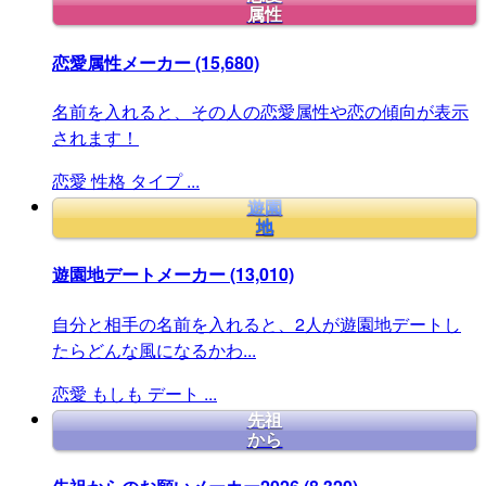
属性
恋愛属性メーカー
(15,680)
名前を入れると、その人の恋愛属性や恋の傾向が表示
されます！
恋愛
性格
タイプ
...
遊園
地
遊園地デートメーカー
(13,010)
自分と相手の名前を入れると、2人が遊園地デートし
たらどんな風になるかわ...
恋愛
もしも
デート
...
先祖
から