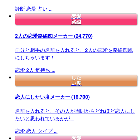
診断
恋愛
占い
...
恋愛
路線
2人の恋愛路線図メーカー
(24,770)
自分と相手の名前を入れると、2人の恋愛を路線図風
にしちゃいます！
恋愛
2人
気持ち
...
した
い度
恋人にしたい度メーカー
(16,700)
名前を入れると、その人が周囲からどれほど恋人にし
たいと思われているかが...
恋愛
恋人
タイプ
...
恋愛