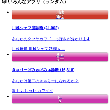
🎲 いろんなアプリ（ランダム）
川越
達也
川越シェフ度診断
(41,002)
あなたのタツヤカワゴエっぽさが分かります
川越達也
川越シェフ
料理人
...
きゃ
りー
きゃりーぱみゅぱみゅ診断
(16,818)
あなたは第二のきゃりーになれるか？
歌手
おしゃれ
カワイイ
μ’
s