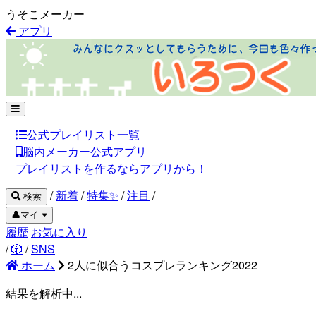
うそこメーカー
アプリ
公式プレイリスト一覧
脳内メーカー公式アプリ
プレイリストを作るならアプリから！
/
新着
/
特集✨
/
注目
/
検索
👤マイ
履歴
お気に入り
/
🎲
/
SNS
ホーム
2人に似合うコスプレランキング2022
結果を解析中...