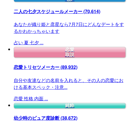
二人の七夕スケジュールメーカー
(70,614)
あなたが織り姫と彦星なら7月7日にどんなデートをす
るかわかっちゃいます
占い
夏
七夕
...
恋愛
取説
恋愛トリセツメーカー
(89,932)
自分や友達などの名前を入れると、その人の恋愛にお
ける基本スペック・注意...
恋愛
性格
内面
...
純粋
幼少時のピュア度診断
(38,672)