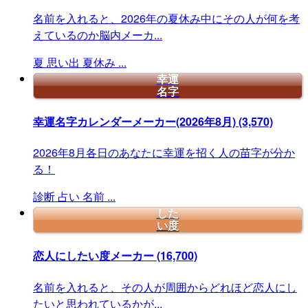
名前を入れると、2026年の夏休み中にその人が何を考
えているのか脳内メーカ...
夏
思い出
夏休み
...
幸運
名字
幸運名字カレンダーメーカー(2026年8月)
(3,570)
2026年8月各日のあなたに幸運を招く人の苗字が分か
る！
診断
占い
名前
...
した
い度
恋人にしたい度メーカー
(16,700)
名前を入れると、その人が周囲からどれほど恋人にし
たいと思われているかが...