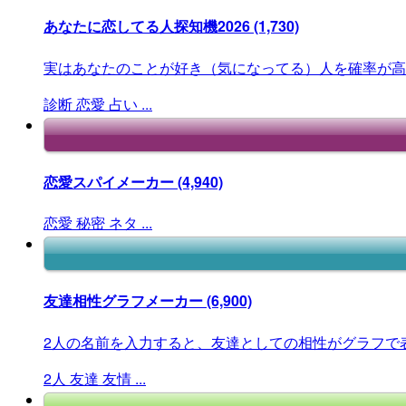
あなたに恋してる人探知機2026
(1,730)
実はあなたのことが好き（気になってる）人を確率が高
診断
恋愛
占い
...
恋愛スパイメーカー
(4,940)
恋愛
秘密
ネタ
...
友達相性グラフメーカー
(6,900)
2人の名前を入力すると、友達としての相性がグラフで
2人
友達
友情
...