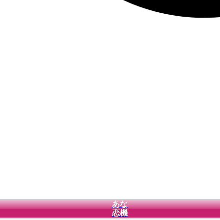
あな
恋機