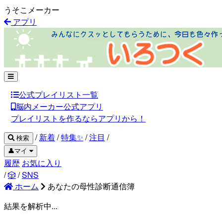
うそこメーカー
アプリ
公式プレイリスト一覧
脳内メーカー公式アプリ
プレイリストを作るならアプリから！
/
新着
/
特集✨
/
注目
/
検索
👤マイ
履歴
お気に入り
/
🎲
/
SNS
ホーム
あなたの母性診断通信簿
結果を解析中...