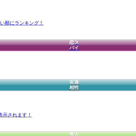
い順にランキング！
恋ス
パイ
友達
相性
表示されます！
無人