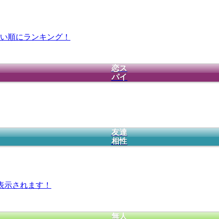
い順にランキング！
恋ス
パイ
友達
相性
表示されます！
無人