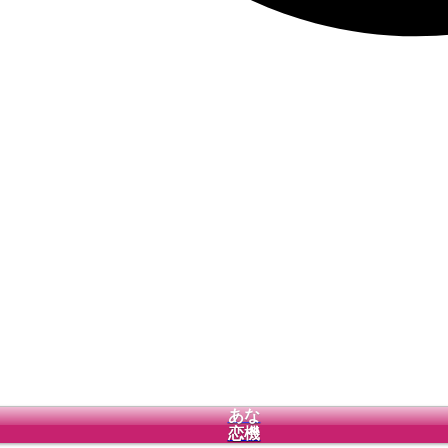
あな
恋機