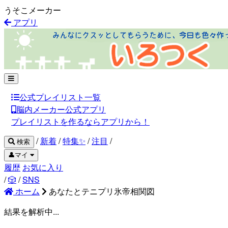
うそこメーカー
アプリ
公式プレイリスト一覧
脳内メーカー公式アプリ
プレイリストを作るならアプリから！
/
新着
/
特集✨
/
注目
/
検索
👤マイ
履歴
お気に入り
/
🎲
/
SNS
ホーム
あなたとテニプリ氷帝相関図
結果を解析中...