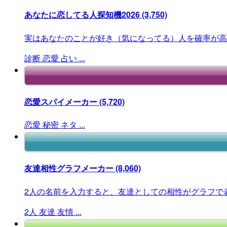
あなたに恋してる人探知機2026
(3,750)
実はあなたのことが好き（気になってる）人を確率が高
診断
恋愛
占い
...
恋愛スパイメーカー
(5,720)
恋愛
秘密
ネタ
...
友達相性グラフメーカー
(8,060)
2人の名前を入力すると、友達としての相性がグラフで
2人
友達
友情
...