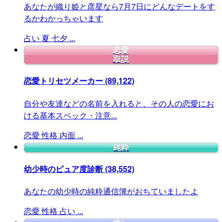
あなたが織り姫と彦星なら7月7日にどんなデートをす
るかわかっちゃいます
占い
夏
七夕
...
恋愛
取説
恋愛トリセツメーカー
(89,122)
自分や友達などの名前を入れると、その人の恋愛にお
ける基本スペック・注意...
恋愛
性格
内面
...
純粋
幼少時のピュア度診断
(38,552)
あなたの幼少時の純粋通信簿がおちていましたよ
恋愛
性格
占い
...