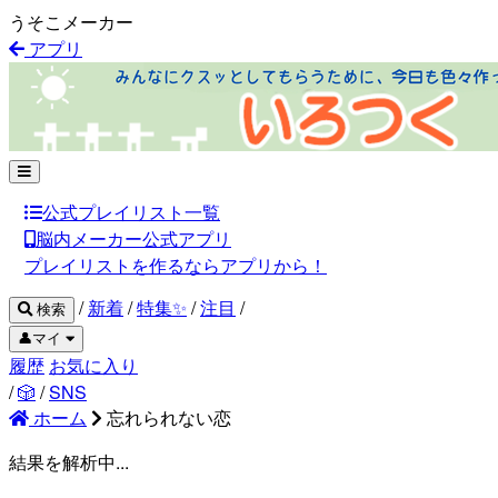
うそこメーカー
アプリ
公式プレイリスト一覧
脳内メーカー公式アプリ
プレイリストを作るならアプリから！
/
新着
/
特集✨
/
注目
/
検索
👤マイ
履歴
お気に入り
/
🎲
/
SNS
ホーム
忘れられない恋
結果を解析中...