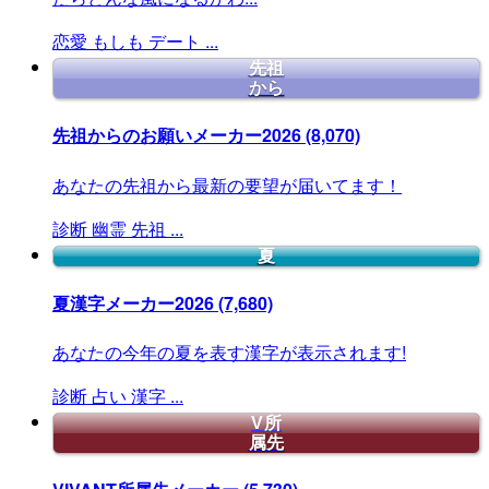
恋愛
もしも
デート
...
先祖
から
先祖からのお願いメーカー2026
(8,070)
あなたの先祖から最新の要望が届いてます！
診断
幽霊
先祖
...
夏
夏漢字メーカー2026
(7,680)
あなたの今年の夏を表す漢字が表示されます!
診断
占い
漢字
...
V所
属先