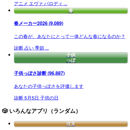
アニメ
エヴァ
パロディ
...
春
春メーカー2026
(9,089)
この春が、あなたにとって一体どんな春になるのか？
診断
占い
季節
...
子供
っぽ
子供っぽさ診断
(96,887)
あなたの子供っぽさを評価します
診断
5月5日
子供の日
🎲 いろんなアプリ（ランダム）
注文