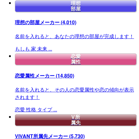
理想
部屋
理想の部屋メーカー
(4,010)
名前を入れると、あなたの理想の部屋が完成します！
もしも
家
未来
...
恋愛
属性
恋愛属性メーカー
(14,850)
名前を入れると、その人の恋愛属性や恋の傾向が表示
されます！
恋愛
性格
タイプ
...
V所
属先
VIVANT所属先メーカー
(5,730)