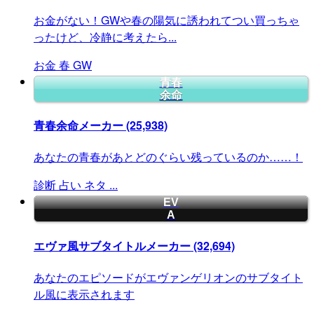
お金がない！GWや春の陽気に誘われてつい買っちゃ
ったけど、冷静に考えたら...
お金
春
GW
青春
余命
青春余命メーカー
(25,938)
あなたの青春があとどのぐらい残っているのか……！
診断
占い
ネタ
...
EV
A
エヴァ風サブタイトルメーカー
(32,694)
あなたのエピソードがエヴァンゲリオンのサブタイト
ル風に表示されます