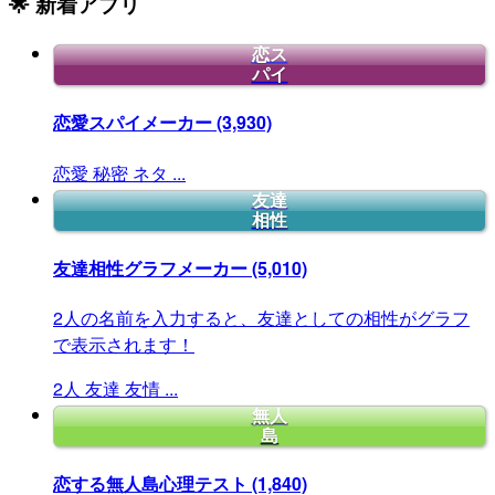
🌟 新着アプリ
恋ス
パイ
恋愛スパイメーカー
(3,930)
恋愛
秘密
ネタ
...
友達
相性
友達相性グラフメーカー
(5,010)
2人の名前を入力すると、友達としての相性がグラフ
で表示されます！
2人
友達
友情
...
無人
島
恋する無人島心理テスト
(1,840)