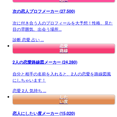
次の恋人プロフメーカー
(27,500)
次に付き合う人のプロフィールを大予想！性格、見た
目の雰囲気、出会う場所...
診断
恋愛
占い
...
恋愛
路線
2人の恋愛路線図メーカー
(24,280)
自分と相手の名前を入れると、2人の恋愛を路線図風
にしちゃいます！
恋愛
2人
気持ち
...
した
い度
恋人にしたい度メーカー
(15,020)