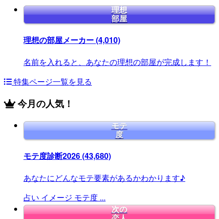
理想
部屋
理想の部屋メーカー
(4,010)
名前を入れると、あなたの理想の部屋が完成します！
特集ページ一覧を見る
今月の人気！
モテ
度
モテ度診断2026
(43,680)
あなたにどんなモテ要素があるかわかります♪
占い
イメージ
モテ度
...
次の
恋人