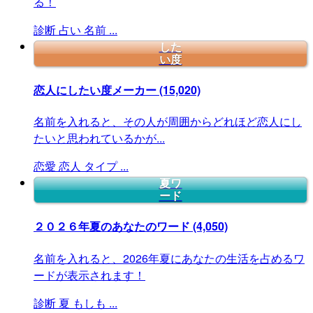
る！
診断
占い
名前
...
した
い度
恋人にしたい度メーカー
(15,020)
名前を入れると、その人が周囲からどれほど恋人にし
たいと思われているかが...
恋愛
恋人
タイプ
...
夏ワ
ード
２０２６年夏のあなたのワード
(4,050)
名前を入れると、2026年夏にあなたの生活を占めるワ
ードが表示されます！
診断
夏
もしも
...