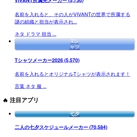
VIVANT所属先メーカー
(5,730)
名前を入れると、その人がVIVANTの世界で所属する
謎の組織と担当が表示され...
ネタ
ドラマ
担当
...
Tシ
ャツ
Tシャツメーカー2026
(5,570)
名前を入れるとオリジナルTシャツが表示されます！
言葉
ネタ
服
...
🔥 注目アプリ
七夕
二人の七夕スケジュールメーカー
(70,584)