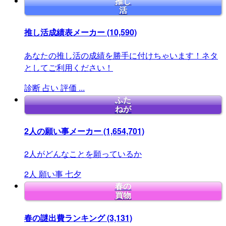
推し
活
推し活成績表メーカー
(10,590)
あなたの推し活の成績を勝手に付けちゃいます！ネタ
としてご利用ください！
診断
占い
評価
...
ふた
ねが
2人の願い事メーカー
(1,654,701)
2人がどんなことを願っているか
2人
願い事
七夕
春の
買物
春の謎出費ランキング
(3,131)