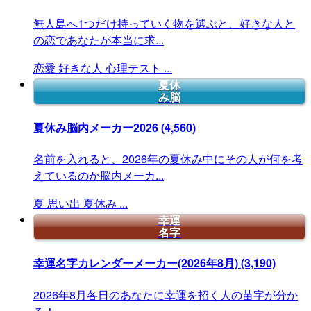
無人島へ1つだけ持っていく物を選ぶと、好きな人と
の恋であなたが本当に求...
恋愛
好きな人
心理テスト
...
夏休
み脳
夏休み脳内メーカー2026
(4,560)
名前を入れると、2026年の夏休み中にその人が何を考
えているのか脳内メーカ...
夏
思い出
夏休み
...
幸運
名字
幸運名字カレンダーメーカー(2026年8月)
(3,190)
2026年8月各日のあなたに幸運を招く人の苗字が分か