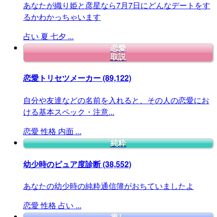
あなたが織り姫と彦星なら7月7日にどんなデートをす
るかわかっちゃいます
占い
夏
七夕
...
恋愛
取説
恋愛トリセツメーカー
(89,122)
自分や友達などの名前を入れると、その人の恋愛にお
ける基本スペック・注意...
恋愛
性格
内面
...
純粋
幼少時のピュア度診断
(38,552)
あなたの幼少時の純粋通信簿がおちていましたよ
恋愛
性格
占い
...