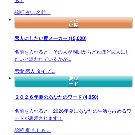
る！
診断
占い
名前
...
した
い度
恋人にしたい度メーカー
(15,020)
名前を入れると、その人が周囲からどれほど恋人にし
たいと思われているかが...
恋愛
恋人
タイプ
...
夏ワ
ード
２０２６年夏のあなたのワード
(4,050)
名前を入れると、2026年夏にあなたの生活を占めるワ
ードが表示されます！
診断
夏
もしも
...