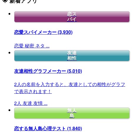
🌟 新着アプリ
恋ス
パイ
恋愛スパイメーカー
(3,930)
恋愛
秘密
ネタ
...
友達
相性
友達相性グラフメーカー
(5,010)
2人の名前を入力すると、友達としての相性がグラフ
で表示されます！
2人
友達
友情
...
無人
島
恋する無人島心理テスト
(1,840)