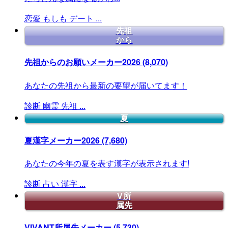
恋愛
もしも
デート
...
先祖
から
先祖からのお願いメーカー2026
(8,070)
あなたの先祖から最新の要望が届いてます！
診断
幽霊
先祖
...
夏
夏漢字メーカー2026
(7,680)
あなたの今年の夏を表す漢字が表示されます!
診断
占い
漢字
...
V所
属先
VIVANT所属先メーカー
(5,730)