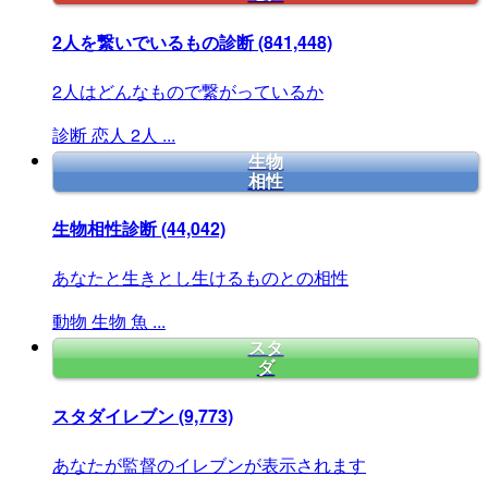
2人を繋いでいるもの診断
(841,448)
2人はどんなもので繋がっているか
診断
恋人
2人
...
生物
相性
生物相性診断
(44,042)
あなたと生きとし生けるものとの相性
動物
生物
魚
...
スタ
ダ
スタダイレブン
(9,773)
あなたが監督のイレブンが表示されます