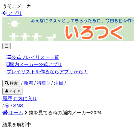
うそこメーカー
アプリ
公式プレイリスト一覧
脳内メーカー公式アプリ
プレイリストを作るならアプリから！
/
新着
/
特集✨
/
注目
/
検索
👤マイ
履歴
お気に入り
/
🎲
/
SNS
ホーム
鏡を見てる時の脳内メーカー2024
結果を解析中...