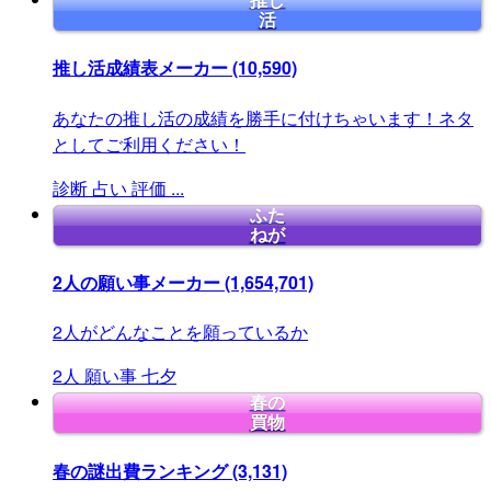
推し
活
推し活成績表メーカー
(10,590)
あなたの推し活の成績を勝手に付けちゃいます！ネタ
としてご利用ください！
診断
占い
評価
...
ふた
ねが
2人の願い事メーカー
(1,654,701)
2人がどんなことを願っているか
2人
願い事
七夕
春の
買物
春の謎出費ランキング
(3,131)