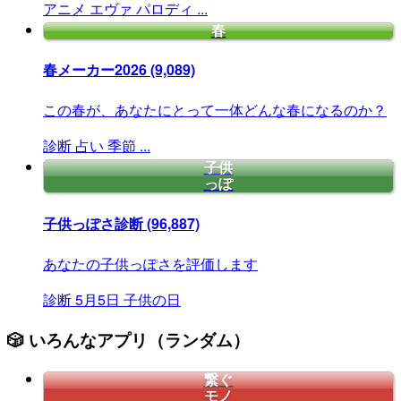
アニメ
エヴァ
パロディ
...
春
春メーカー2026
(9,089)
この春が、あなたにとって一体どんな春になるのか？
診断
占い
季節
...
子供
っぽ
子供っぽさ診断
(96,887)
あなたの子供っぽさを評価します
診断
5月5日
子供の日
🎲 いろんなアプリ（ランダム）
繋ぐ
モノ