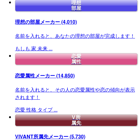
理想
部屋
理想の部屋メーカー
(4,010)
名前を入れると、あなたの理想の部屋が完成します！
もしも
家
未来
...
恋愛
属性
恋愛属性メーカー
(14,850)
名前を入れると、その人の恋愛属性や恋の傾向が表示
されます！
恋愛
性格
タイプ
...
V所
属先
VIVANT所属先メーカー
(5,730)