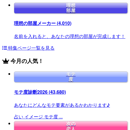
理想
部屋
理想の部屋メーカー
(4,010)
名前を入れると、あなたの理想の部屋が完成します！
特集ページ一覧を見る
今月の人気！
モテ
度
モテ度診断2026
(43,680)
あなたにどんなモテ要素があるかわかります♪
占い
イメージ
モテ度
...
次の
恋人