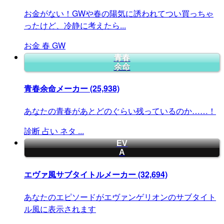
お金がない！GWや春の陽気に誘われてつい買っちゃ
ったけど、冷静に考えたら...
お金
春
GW
青春
余命
青春余命メーカー
(25,938)
あなたの青春があとどのぐらい残っているのか……！
診断
占い
ネタ
...
EV
A
エヴァ風サブタイトルメーカー
(32,694)
あなたのエピソードがエヴァンゲリオンのサブタイト
ル風に表示されます