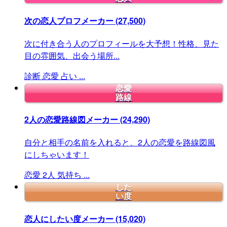
次の恋人プロフメーカー
(27,500)
次に付き合う人のプロフィールを大予想！性格、見た
目の雰囲気、出会う場所...
診断
恋愛
占い
...
恋愛
路線
2人の恋愛路線図メーカー
(24,290)
自分と相手の名前を入れると、2人の恋愛を路線図風
にしちゃいます！
恋愛
2人
気持ち
...
した
い度
恋人にしたい度メーカー
(15,020)