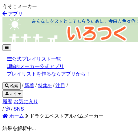
うそこメーカー
アプリ
公式プレイリスト一覧
脳内メーカー公式アプリ
プレイリストを作るならアプリから！
/
新着
/
特集✨
/
注目
/
検索
👤マイ
履歴
お気に入り
/
🎲
/
SNS
ホーム
ドラクエベストアルバムメーカー
結果を解析中...