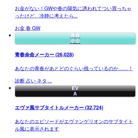
お金がない！GWや春の陽気に誘われてつい買っちゃ
ったけど、冷静に考えたら...
お金
春
GW
青春
余命
青春余命メーカー
(26,028)
あなたの青春があとどのぐらい残っているのか……！
診断
占い
ネタ
...
EV
A
エヴァ風サブタイトルメーカー
(32,724)
あなたのエピソードがエヴァンゲリオンのサブタイト
ル風に表示されます