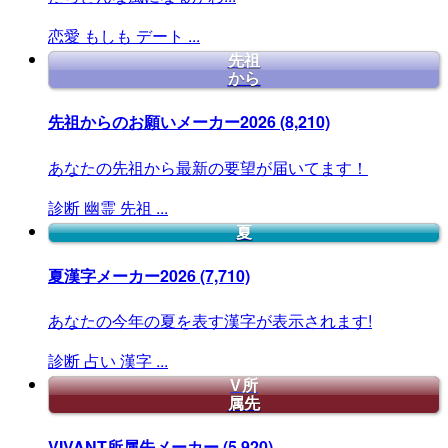
恋愛
もしも
デート
...
先祖
から
先祖からのお願いメーカー2026
(8,210)
あなたの先祖から最新の要望が届いてます！
診断
幽霊
先祖
...
夏
夏漢字メーカー2026
(7,710)
あなたの今年の夏を表す漢字が表示されます!
診断
占い
漢字
...
V所
属先
VIVANT所属先メーカー
(5,920)