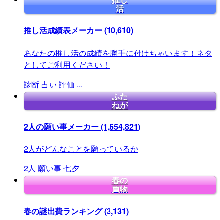
推し
活
推し活成績表メーカー
(10,610)
あなたの推し活の成績を勝手に付けちゃいます！ネタ
としてご利用ください！
診断
占い
評価
...
ふた
ねが
2人の願い事メーカー
(1,654,821)
2人がどんなことを願っているか
2人
願い事
七夕
春の
買物
春の謎出費ランキング
(3,131)