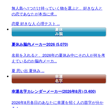
無人島へ1つだけ持っていく物を選ぶと、好きな人と
の恋であなたが本当に求...
恋愛
好きな人
心理テスト
...
夏休
み脳
夏休み脳内メーカー2026
(5,070)
名前を入れると、2026年の夏休み中にその人が何を考
えているのか脳内メーカ...
夏
思い出
夏休み
...
幸運
名字
幸運名字カレンダーメーカー(2026年8月)
(3,400)
2026年8月各日のあなたに幸運を招く人の苗字が分か