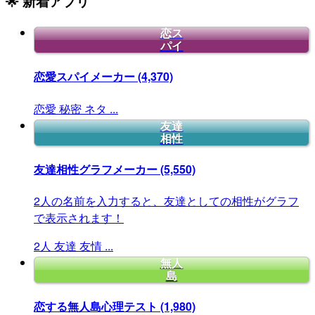
🌟 新着アプリ
恋ス
パイ
恋愛スパイメーカー
(4,370)
恋愛
秘密
ネタ
...
友達
相性
友達相性グラフメーカー
(5,550)
2人の名前を入力すると、友達としての相性がグラフ
で表示されます！
2人
友達
友情
...
無人
島
恋する無人島心理テスト
(1,980)