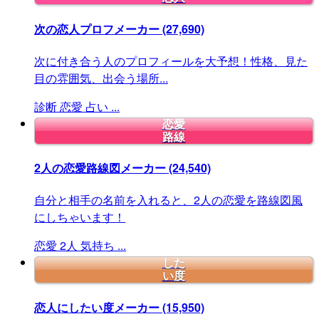
次の恋人プロフメーカー
(27,690)
次に付き合う人のプロフィールを大予想！性格、見た
目の雰囲気、出会う場所...
診断
恋愛
占い
...
恋愛
路線
2人の恋愛路線図メーカー
(24,540)
自分と相手の名前を入れると、2人の恋愛を路線図風
にしちゃいます！
恋愛
2人
気持ち
...
した
い度
恋人にしたい度メーカー
(15,950)