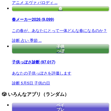
アニメ
エヴァ
パロディ
...
春
春メーカー2026
(9,099)
この春が、あなたにとって一体どんな春になるのか？
診断
占い
季節
...
子供
っぽ
子供っぽさ診断
(97,017)
あなたの子供っぽさを評価します
診断
5月5日
子供の日
🎲 いろんなアプリ（ランダム）
ベイ
ブレ