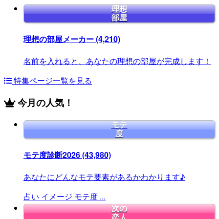
理想
部屋
理想の部屋メーカー
(4,210)
名前を入れると、あなたの理想の部屋が完成します！
特集ページ一覧を見る
今月の人気！
モテ
度
モテ度診断2026
(43,980)
あなたにどんなモテ要素があるかわかります♪
占い
イメージ
モテ度
...
次の
恋人