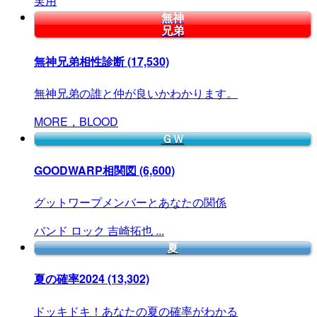
実用
無神
兄弟
無神兄弟相性診断
(17,530)
無神兄弟の誰と仲が良いかわかります。
MORE，BLOOD
ＧＷ
GOODWARP相関図
(6,600)
グットワープメンバーとあなたの関係
バンド
ロック
吉崎拓也
...
夏
夏の確率2024
(13,302)
ドッキドキ！あなたの夏の確率がわかる