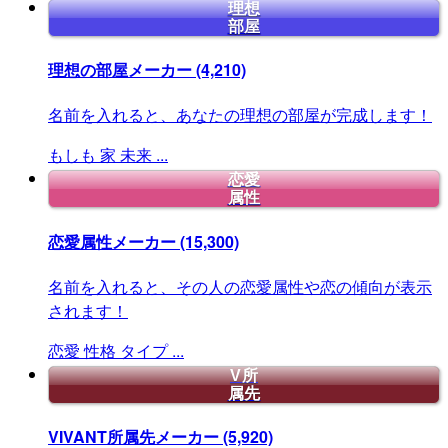
理想
部屋
理想の部屋メーカー
(4,210)
名前を入れると、あなたの理想の部屋が完成します！
もしも
家
未来
...
恋愛
属性
恋愛属性メーカー
(15,300)
名前を入れると、その人の恋愛属性や恋の傾向が表示
されます！
恋愛
性格
タイプ
...
V所
属先
VIVANT所属先メーカー
(5,920)