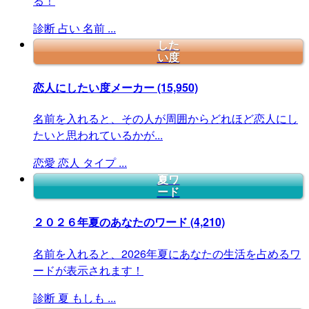
る！
診断
占い
名前
...
した
い度
恋人にしたい度メーカー
(15,950)
名前を入れると、その人が周囲からどれほど恋人にし
たいと思われているかが...
恋愛
恋人
タイプ
...
夏ワ
ード
２０２６年夏のあなたのワード
(4,210)
名前を入れると、2026年夏にあなたの生活を占めるワ
ードが表示されます！
診断
夏
もしも
...