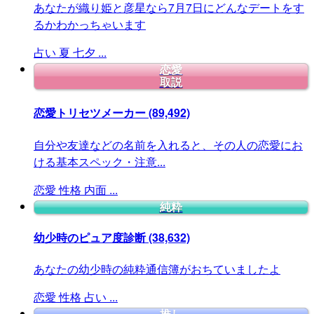
あなたが織り姫と彦星なら7月7日にどんなデートをす
るかわかっちゃいます
占い
夏
七夕
...
恋愛
取説
恋愛トリセツメーカー
(89,492)
自分や友達などの名前を入れると、その人の恋愛にお
ける基本スペック・注意...
恋愛
性格
内面
...
純粋
幼少時のピュア度診断
(38,632)
あなたの幼少時の純粋通信簿がおちていましたよ
恋愛
性格
占い
...