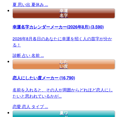
夏
思い出
夏休み
...
幸運
名字
幸運名字カレンダーメーカー(2026年8月)
(3,590)
2026年8月各日のあなたに幸運を招く人の苗字が分か
る！
診断
占い
名前
...
した
い度
恋人にしたい度メーカー
(16,790)
名前を入れると、その人が周囲からどれほど恋人にし
たいと思われているかが...
恋愛
恋人
タイプ
...
夏ワ