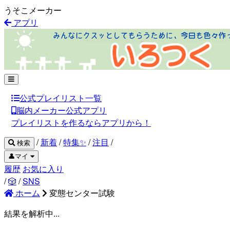
うそこメーカー
アプリ
公式プレイリスト一覧
脳内メーカー公式アプリ
プレイリストを作るならアプリから！
/
新着
/
特集✨
/
注目
/
検索
👤マイ
履歴
お気に入り
/
🎲
/
SNS
ホーム
変態センター試験
結果を解析中...