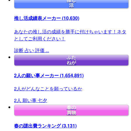
推し
活
推し活成績表メーカー
(10,630)
あなたの推し活の成績を勝手に付けちゃいます！ネタ
としてご利用ください！
診断
占い
評価
...
ふた
ねが
2人の願い事メーカー
(1,654,891)
2人がどんなことを願っているか
2人
願い事
七夕
春の
買物
春の謎出費ランキング
(3,131)