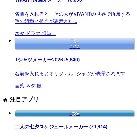
名前を入れると、その人がVIVANTの世界で所属する
謎の組織と担当が表示され...
ネタ
ドラマ
担当
...
Tシ
ャツ
Tシャツメーカー2026
(5,640)
名前を入れるとオリジナルTシャツが表示されます！
言葉
ネタ
服
...
🔥 注目アプリ
七夕
二人の七夕スケジュールメーカー
(70,614)