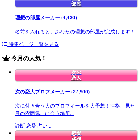
部屋
理想の部屋メーカー
(4,430)
名前を入れると、あなたの理想の部屋が完成します！
特集ページ一覧を見る
今月の人気！
次の
恋人
次の恋人プロフメーカー
(27,900)
次に付き合う人のプロフィールを大予想！性格、見た
目の雰囲気、出会う場所...
診断
恋愛
占い
...
恋愛
路線