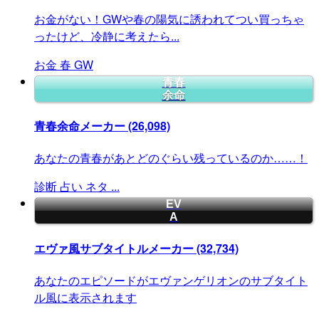
お金がない！GWや春の陽気に誘われてつい買っちゃ
ったけど、冷静に考えたら...
お金
春
GW
青春
余命
青春余命メーカー
(26,098)
あなたの青春があとどのぐらい残っているのか……！
診断
占い
ネタ
...
EV
A
エヴァ風サブタイトルメーカー
(32,734)
あなたのエピソードがエヴァンゲリオンのサブタイト
ル風に表示されます