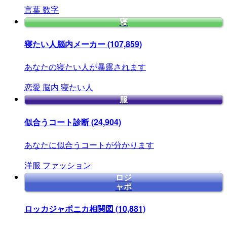
言葉
数字
寝
寝たい人脳内メーカー
(107,859)
あなたの寝たい人が暴露されます
恋愛
脳内
寝たい人
服
似合うコート診断
(24,904)
あなたに似合うコートが分かります
洋服
ファッション
ロジ
ャポ
ロッカジャポニカ相関図
(10,881)