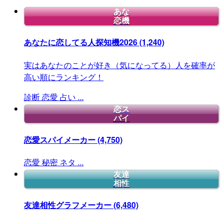
あな
恋機
あなたに恋してる人探知機2026
(1,240)
実はあなたのことが好き（気になってる）人を確率が
高い順にランキング！
診断
恋愛
占い
...
恋ス
パイ
恋愛スパイメーカー
(4,750)
恋愛
秘密
ネタ
...
友達
相性
友達相性グラフメーカー
(6,480)