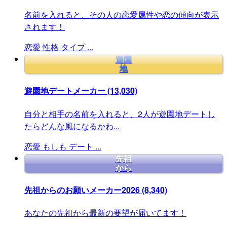
名前を入れると、その人の恋愛属性や恋の傾向が表示
されます！
恋愛
性格
タイプ
...
遊園
地
遊園地デートメーカー
(13,030)
自分と相手の名前を入れると、2人が遊園地デートし
たらどんな風になるかわ...
恋愛
もしも
デート
...
先祖
から
先祖からのお願いメーカー2026
(8,340)
あなたの先祖から最新の要望が届いてます！