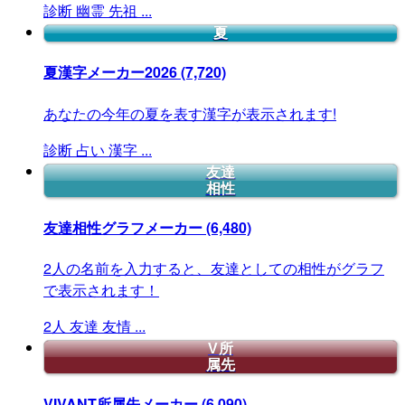
診断
幽霊
先祖
...
夏
夏漢字メーカー2026
(7,720)
あなたの今年の夏を表す漢字が表示されます!
診断
占い
漢字
...
友達
相性
友達相性グラフメーカー
(6,480)
2人の名前を入力すると、友達としての相性がグラフ
で表示されます！
2人
友達
友情
...
V所
属先
VIVANT所属先メーカー
(6,090)