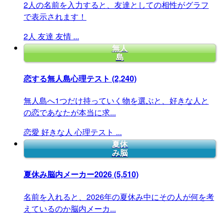
2人の名前を入力すると、友達としての相性がグラフ
で表示されます！
2人
友達
友情
...
無人
島
恋する無人島心理テスト
(2,240)
無人島へ1つだけ持っていく物を選ぶと、好きな人と
の恋であなたが本当に求...
恋愛
好きな人
心理テスト
...
夏休
み脳
夏休み脳内メーカー2026
(5,510)
名前を入れると、2026年の夏休み中にその人が何を考
えているのか脳内メーカ...