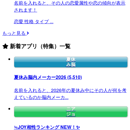
名前を入れると、その人の恋愛属性や恋の傾向が表示
されます！
恋愛
性格
タイプ
...
もっと見る
新着アプリ（特集）一覧
夏休
み脳
夏休み脳内メーカー2026
(5,510)
名前を入れると、2026年の夏休み中にその人が何を考
えているのか脳内メーカ...
ニア
ジョ
≒JOY相性ランキング
NEW！✨