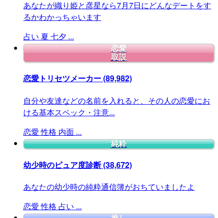
あなたが織り姫と彦星なら7月7日にどんなデートをす
るかわかっちゃいます
占い
夏
七夕
...
恋愛
取説
恋愛トリセツメーカー
(89,982)
自分や友達などの名前を入れると、その人の恋愛にお
ける基本スペック・注意...
恋愛
性格
内面
...
純粋
幼少時のピュア度診断
(38,672)
あなたの幼少時の純粋通信簿がおちていましたよ
恋愛
性格
占い
...