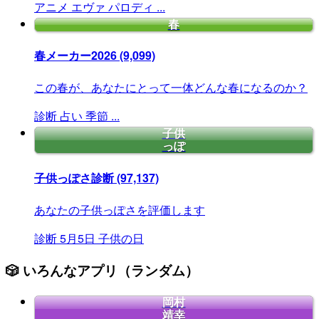
アニメ
エヴァ
パロディ
...
春
春メーカー2026
(9,099)
この春が、あなたにとって一体どんな春になるのか？
診断
占い
季節
...
子供
っぽ
子供っぽさ診断
(97,137)
あなたの子供っぽさを評価します
診断
5月5日
子供の日
🎲 いろんなアプリ（ランダム）
岡村
靖幸