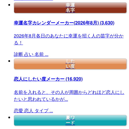
幸運
名字
幸運名字カレンダーメーカー(2026年8月)
(3,630)
2026年8月各日のあなたに幸運を招く人の苗字が分か
る！
診断
占い
名前
...
した
い度
恋人にしたい度メーカー
(16,920)
名前を入れると、その人が周囲からどれほど恋人にし
たいと思われているかが...
恋愛
恋人
タイプ
...
夏ワ
ード