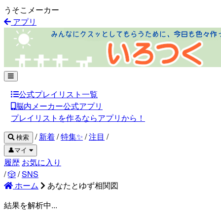
うそこメーカー
アプリ
公式プレイリスト一覧
脳内メーカー公式アプリ
プレイリストを作るならアプリから！
/
新着
/
特集✨
/
注目
/
検索
👤マイ
履歴
お気に入り
/
🎲
/
SNS
ホーム
あなたとゆず相関図
結果を解析中...