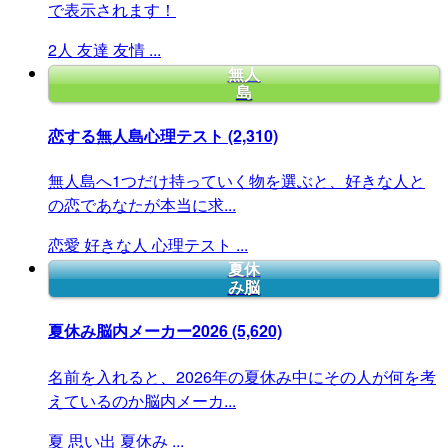
で表示されます！
2人
友達
友情
...
無人
島
恋する無人島心理テスト
(2,310)
無人島へ1つだけ持っていく物を選ぶと、好きな人と
の恋であなたが本当に求...
恋愛
好きな人
心理テスト
...
夏休
み脳
夏休み脳内メーカー2026
(5,620)
名前を入れると、2026年の夏休み中にその人が何を考
えているのか脳内メーカ...
夏
思い出
夏休み
...