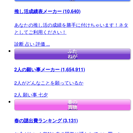
推し活成績表メーカー
(10,640)
あなたの推し活の成績を勝手に付けちゃいます！ネタ
としてご利用ください！
診断
占い
評価
...
ふた
ねが
2人の願い事メーカー
(1,654,911)
2人がどんなことを願っているか
2人
願い事
七夕
春の
買物
春の謎出費ランキング
(3,131)