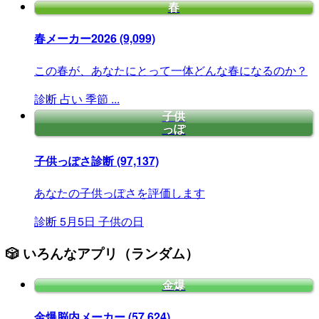
春
春メーカー2026
(9,099)
この春が、あなたにとって一体どんな春になるのか？
診断
占い
季節
...
子供
っぽ
子供っぽさ診断
(97,137)
あなたの子供っぽさを評価します
診断
5月5日
子供の日
🎲 いろんなアプリ（ランダム）
金爆
金爆脳内メーカー
(57,624)