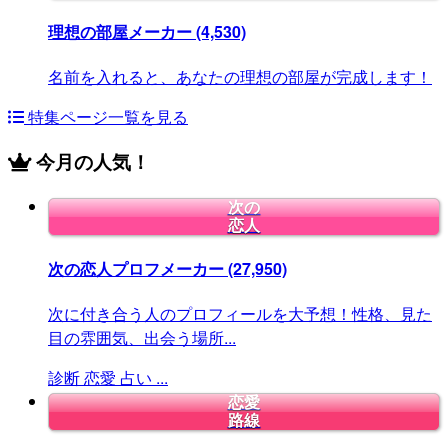
理想の部屋メーカー
(4,530)
名前を入れると、あなたの理想の部屋が完成します！
特集ページ一覧を見る
今月の人気！
次の
恋人
次の恋人プロフメーカー
(27,950)
次に付き合う人のプロフィールを大予想！性格、見た
目の雰囲気、出会う場所...
診断
恋愛
占い
...
恋愛
路線