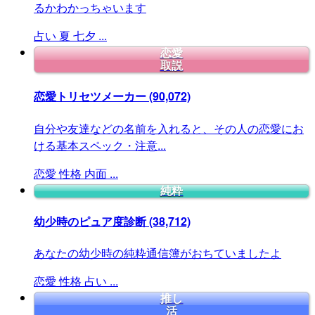
るかわかっちゃいます
占い
夏
七夕
...
恋愛
取説
恋愛トリセツメーカー
(90,072)
自分や友達などの名前を入れると、その人の恋愛にお
ける基本スペック・注意...
恋愛
性格
内面
...
純粋
幼少時のピュア度診断
(38,712)
あなたの幼少時の純粋通信簿がおちていましたよ
恋愛
性格
占い
...
推し
活