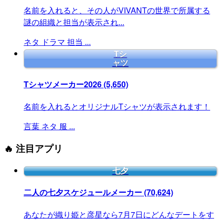
名前を入れると、その人がVIVANTの世界で所属する
謎の組織と担当が表示され...
ネタ
ドラマ
担当
...
Tシ
ャツ
Tシャツメーカー2026
(5,650)
名前を入れるとオリジナルTシャツが表示されます！
言葉
ネタ
服
...
🔥 注目アプリ
七夕
二人の七夕スケジュールメーカー
(70,624)
あなたが織り姫と彦星なら7月7日にどんなデートをす