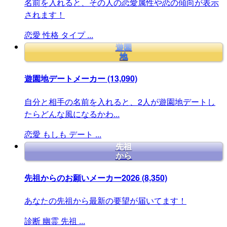
名前を入れると、その人の恋愛属性や恋の傾向が表示
されます！
恋愛
性格
タイプ
...
遊園
地
遊園地デートメーカー
(13,090)
自分と相手の名前を入れると、2人が遊園地デートし
たらどんな風になるかわ...
恋愛
もしも
デート
...
先祖
から
先祖からのお願いメーカー2026
(8,350)
あなたの先祖から最新の要望が届いてます！
診断
幽霊
先祖
...