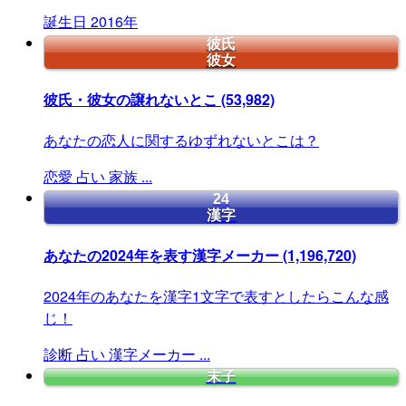
誕生日
2016年
彼氏
彼女
彼氏・彼女の譲れないとこ
(53,982)
あなたの恋人に関するゆずれないとこは？
恋愛
占い
家族
...
24
漢字
あなたの2024年を表す漢字メーカー
(1,196,720)
2024年のあなたを漢字1文字で表すとしたらこんな感
じ！
診断
占い
漢字メーカー
...
末子