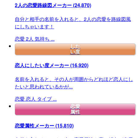
2人の恋愛路線図メーカー
(24,870)
自分と相手の名前を入れると、2人の恋愛を路線図風
にしちゃいます！
恋愛
2人
気持ち
...
した
い度
恋人にしたい度メーカー
(16,920)
名前を入れると、その人が周囲からどれほど恋人にし
たいと思われているかが...
恋愛
恋人
タイプ
...
恋愛
属性
恋愛属性メーカー
(15,810)