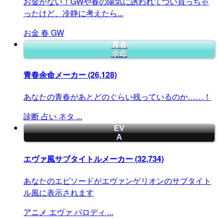
お金がない！GWや春の陽気に誘われてつい買っちゃ
ったけど、冷静に考えたら...
お金
春
GW
青春
余命
青春余命メーカー
(26,128)
あなたの青春があとどのぐらい残っているのか……！
診断
占い
ネタ
...
EV
A
エヴァ風サブタイトルメーカー
(32,734)
あなたのエピソードがエヴァンゲリオンのサブタイト
ル風に表示されます
アニメ
エヴァ
パロディ
...