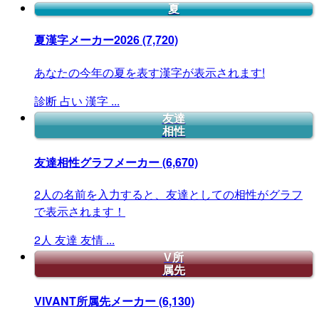
夏
夏漢字メーカー2026
(7,720)
あなたの今年の夏を表す漢字が表示されます!
診断
占い
漢字
...
友達
相性
友達相性グラフメーカー
(6,670)
2人の名前を入力すると、友達としての相性がグラフ
で表示されます！
2人
友達
友情
...
V所
属先
VIVANT所属先メーカー
(6,130)