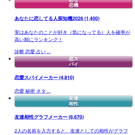
恋機
あなたに恋してる人探知機2026
(1,400)
実はあなたのことが好き（気になってる）人を確率が
高い順にランキング！
診断
恋愛
占い
...
恋ス
パイ
恋愛スパイメーカー
(4,810)
恋愛
秘密
ネタ
...
友達
相性
友達相性グラフメーカー
(6,670)
2人の名前を入力すると、友達としての相性がグラフ