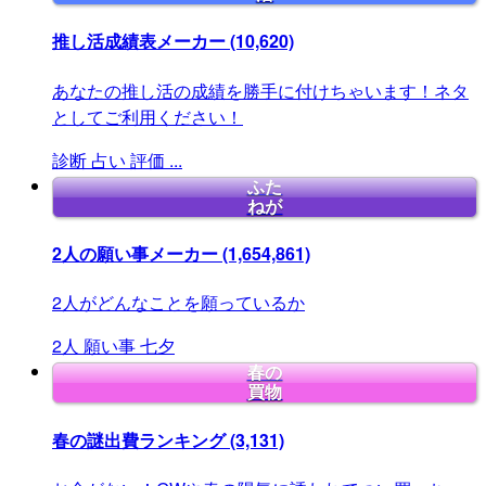
推し活成績表メーカー
(10,620)
あなたの推し活の成績を勝手に付けちゃいます！ネタ
としてご利用ください！
診断
占い
評価
...
ふた
ねが
2人の願い事メーカー
(1,654,861)
2人がどんなことを願っているか
2人
願い事
七夕
春の
買物
春の謎出費ランキング
(3,131)