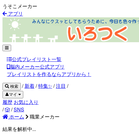
うそこメーカー
アプリ
公式プレイリスト一覧
脳内メーカー公式アプリ
プレイリストを作るならアプリから！
/
新着
/
特集✨
/
注目
/
検索
👤マイ
履歴
お気に入り
/
🎲
/
SNS
ホーム
職業メーカー
結果を解析中...