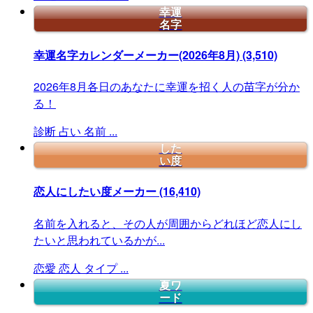
幸運
名字
幸運名字カレンダーメーカー(2026年8月)
(3,510)
2026年8月各日のあなたに幸運を招く人の苗字が分か
る！
診断
占い
名前
...
した
い度
恋人にしたい度メーカー
(16,410)
名前を入れると、その人が周囲からどれほど恋人にし
たいと思われているかが...
恋愛
恋人
タイプ
...
夏ワ
ード