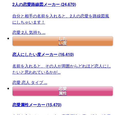
2人の恋愛路線図メーカー
(24,670)
自分と相手の名前を入れると、2人の恋愛を路線図風
にしちゃいます！
恋愛
2人
気持ち
...
した
い度
恋人にしたい度メーカー
(16,410)
名前を入れると、その人が周囲からどれほど恋人にし
たいと思われているかが...
恋愛
恋人
タイプ
...
恋愛
属性
恋愛属性メーカー
(15,470)