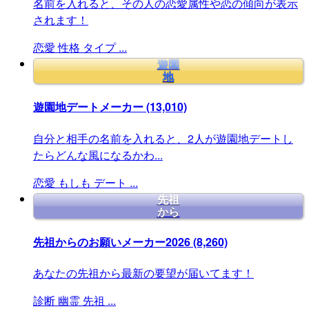
名前を入れると、その人の恋愛属性や恋の傾向が表示
されます！
恋愛
性格
タイプ
...
遊園
地
遊園地デートメーカー
(13,010)
自分と相手の名前を入れると、2人が遊園地デートし
たらどんな風になるかわ...
恋愛
もしも
デート
...
先祖
から
先祖からのお願いメーカー2026
(8,260)
あなたの先祖から最新の要望が届いてます！
診断
幽霊
先祖
...