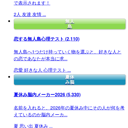
で表示されます！
2人
友達
友情
...
無人
島
恋する無人島心理テスト
(2,110)
無人島へ1つだけ持っていく物を選ぶと、好きな人と
の恋であなたが本当に求...
恋愛
好きな人
心理テスト
...
夏休
み脳
夏休み脳内メーカー2026
(5,330)
名前を入れると、2026年の夏休み中にその人が何を考
えているのか脳内メーカ...
夏
思い出
夏休み
...