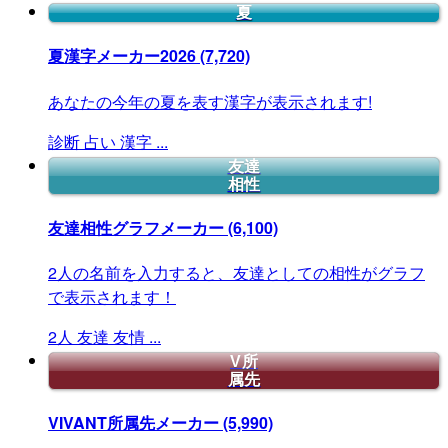
夏
夏漢字メーカー2026
(7,720)
あなたの今年の夏を表す漢字が表示されます!
診断
占い
漢字
...
友達
相性
友達相性グラフメーカー
(6,100)
2人の名前を入力すると、友達としての相性がグラフ
で表示されます！
2人
友達
友情
...
V所
属先
VIVANT所属先メーカー
(5,990)