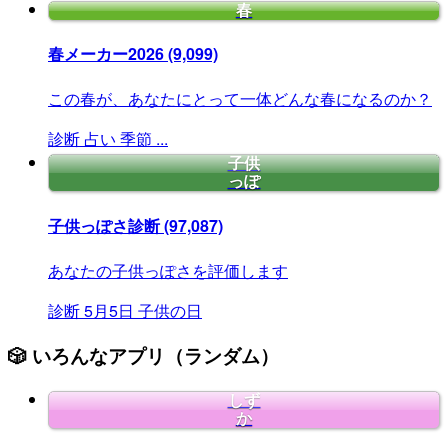
春
春メーカー2026
(9,099)
この春が、あなたにとって一体どんな春になるのか？
診断
占い
季節
...
子供
っぽ
子供っぽさ診断
(97,087)
あなたの子供っぽさを評価します
診断
5月5日
子供の日
🎲 いろんなアプリ（ランダム）
しず
か