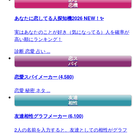
恋機
あなたに恋してる人探知機2026
NEW！✨
実はあなたのことが好き（気になってる）人を確率が
高い順にランキング！
診断
恋愛
占い
...
恋ス
パイ
恋愛スパイメーカー
(4,580)
恋愛
秘密
ネタ
...
友達
相性
友達相性グラフメーカー
(6,100)
2人の名前を入力すると、友達としての相性がグラフ