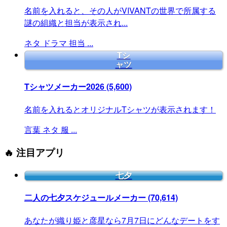
名前を入れると、その人がVIVANTの世界で所属する
謎の組織と担当が表示され...
ネタ
ドラマ
担当
...
Tシ
ャツ
Tシャツメーカー2026
(5,600)
名前を入れるとオリジナルTシャツが表示されます！
言葉
ネタ
服
...
🔥 注目アプリ
七夕
二人の七夕スケジュールメーカー
(70,614)
あなたが織り姫と彦星なら7月7日にどんなデートをす