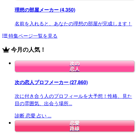
理想の部屋メーカー
(4,350)
名前を入れると、あなたの理想の部屋が完成します！
特集ページ一覧を見る
今月の人気！
次の
恋人
次の恋人プロフメーカー
(27,860)
次に付き合う人のプロフィールを大予想！性格、見た
目の雰囲気、出会う場所...
診断
恋愛
占い
...
恋愛
路線