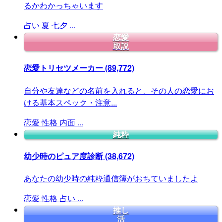
るかわかっちゃいます
占い
夏
七夕
...
恋愛
取説
恋愛トリセツメーカー
(89,772)
自分や友達などの名前を入れると、その人の恋愛にお
ける基本スペック・注意...
恋愛
性格
内面
...
純粋
幼少時のピュア度診断
(38,672)
あなたの幼少時の純粋通信簿がおちていましたよ
恋愛
性格
占い
...
推し
活