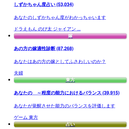
しずかちゃん度占い
(53,034)
あなたのしずかちゃん度がわかっちゃいます
ドラえもん
のび太
ジャイアン
...
嫁
あの方の嫁適性診断
(87,268)
あなたはあの方の嫁としてふさわしいのか？
夫婦
東方
あなたの ～程度の能力におけるバランス
(39,915)
あなたが覚醒させた能力のバランスを評価します
ゲーム
東方
占い