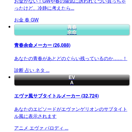
お金がない！GWや春の陽気に誘われてつい買っちゃ
ったけど、冷静に考えたら...
お金
春
GW
青春
余命
青春余命メーカー
(26,088)
あなたの青春があとどのぐらい残っているのか……！
診断
占い
ネタ
...
EV
A
エヴァ風サブタイトルメーカー
(32,724)
あなたのエピソードがエヴァンゲリオンのサブタイト
ル風に表示されます
アニメ
エヴァ
パロディ
...