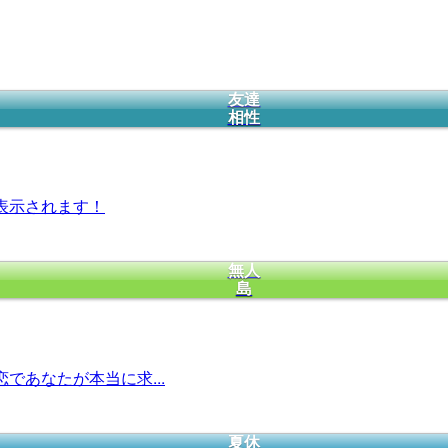
友達
相性
表示されます！
無人
島
であなたが本当に求...
夏休