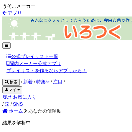
うそこメーカー
アプリ
公式プレイリスト一覧
脳内メーカー公式アプリ
プレイリストを作るならアプリから！
/
新着
/
特集✨
/
注目
/
検索
👤マイ
履歴
お気に入り
/
🎲
/
SNS
ホーム
あなたの信頼度
結果を解析中...