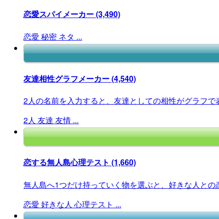
恋愛スパイメーカー
(3,490)
恋愛
秘密
ネタ
...
友達相性グラフメーカー
(4,540)
2人の名前を入力すると、友達としての相性がグラフで
2人
友達
友情
...
恋する無人島心理テスト
(1,660)
無人島へ1つだけ持っていく物を選ぶと、好きな人との恋
恋愛
好きな人
心理テスト
...