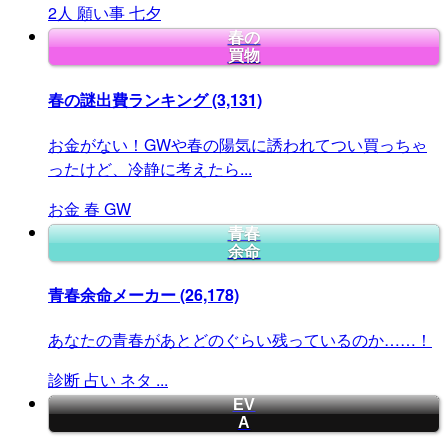
2人
願い事
七夕
春の
買物
春の謎出費ランキング
(3,131)
お金がない！GWや春の陽気に誘われてつい買っちゃ
ったけど、冷静に考えたら...
お金
春
GW
青春
余命
青春余命メーカー
(26,178)
あなたの青春があとどのぐらい残っているのか……！
診断
占い
ネタ
...
EV
A