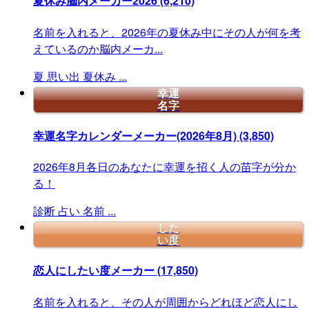
夏休み脳内メーカー2026
(6,210)
名前を入れると、2026年の夏休み中にその人が何を考
えているのか脳内メーカ...
夏
思い出
夏休み
...
幸運
名字
幸運名字カレンダーメーカー(2026年8月)
(3,850)
2026年8月各日のあなたに幸運を招く人の苗字が分か
る！
診断
占い
名前
...
した
い度
恋人にしたい度メーカー
(17,850)
名前を入れると、その人が周囲からどれほど恋人にし