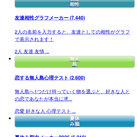
相性
友達相性グラフメーカー
(7,440)
2人の名前を入力すると、友達としての相性がグラフ
で表示されます！
2人
友達
友情
...
無人
島
恋する無人島心理テスト
(2,600)
無人島へ1つだけ持っていく物を選ぶと、好きな人と
の恋であなたが本当に求...
恋愛
好きな人
心理テスト
...
夏休
み脳