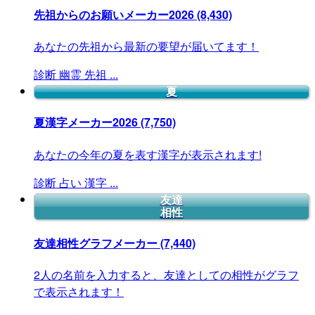
先祖からのお願いメーカー2026
(8,430)
あなたの先祖から最新の要望が届いてます！
診断
幽霊
先祖
...
夏
夏漢字メーカー2026
(7,750)
あなたの今年の夏を表す漢字が表示されます!
診断
占い
漢字
...
友達
相性
友達相性グラフメーカー
(7,440)
2人の名前を入力すると、友達としての相性がグラフ
で表示されます！