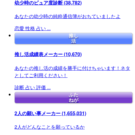
幼少時のピュア度診断
(38,782)
あなたの幼少時の純粋通信簿がおちていましたよ
恋愛
性格
占い
...
推し
活
推し活成績表メーカー
(10,670)
あなたの推し活の成績を勝手に付けちゃいます！ネタ
としてご利用ください！
診断
占い
評価
...
ふた
ねが
2人の願い事メーカー
(1,655,031)
2人がどんなことを願っているか