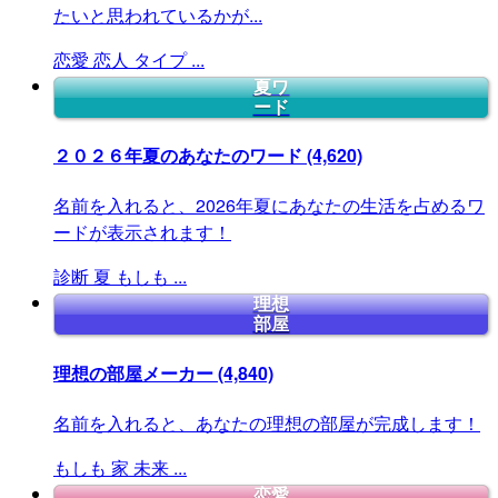
たいと思われているかが...
恋愛
恋人
タイプ
...
夏ワ
ード
２０２６年夏のあなたのワード
(4,620)
名前を入れると、2026年夏にあなたの生活を占めるワ
ードが表示されます！
診断
夏
もしも
...
理想
部屋
理想の部屋メーカー
(4,840)
名前を入れると、あなたの理想の部屋が完成します！
もしも
家
未来
...
恋愛