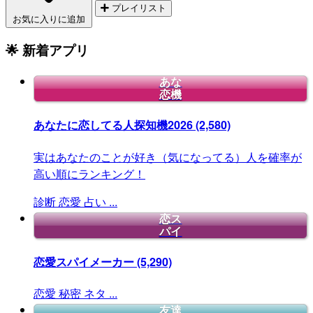
プレイリスト
お気に入りに追加
🌟 新着アプリ
あな
恋機
あなたに恋してる人探知機2026
(2,580)
実はあなたのことが好き（気になってる）人を確率が
高い順にランキング！
診断
恋愛
占い
...
恋ス
パイ
恋愛スパイメーカー
(5,290)
恋愛
秘密
ネタ
...
友達