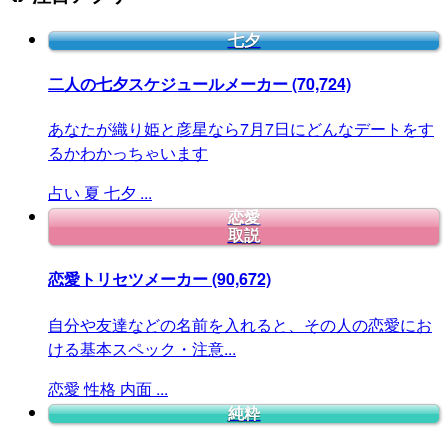
七夕
二人の七夕スケジュールメーカー
(70,724)
あなたが織り姫と彦星なら7月7日にどんなデートをす
るかわかっちゃいます
占い
夏
七夕
...
恋愛
取説
恋愛トリセツメーカー
(90,672)
自分や友達などの名前を入れると、その人の恋愛にお
ける基本スペック・注意...
恋愛
性格
内面
...
純粋