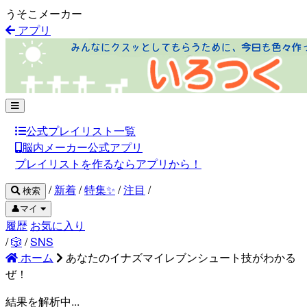
うそこメーカー
アプリ
公式プレイリスト一覧
脳内メーカー公式アプリ
プレイリストを作るならアプリから！
/
新着
/
特集✨
/
注目
/
検索
👤マイ
履歴
お気に入り
/
🎲
/
SNS
ホーム
あなたのイナズマイレブンシュート技がわかる
ぜ！
結果を解析中...