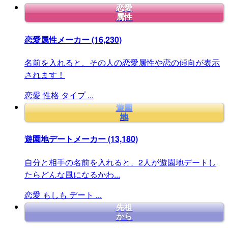
恋愛
属性
恋愛属性メーカー
(16,230)
名前を入れると、その人の恋愛属性や恋の傾向が表示
されます！
恋愛
性格
タイプ
...
遊園
地
遊園地デートメーカー
(13,180)
自分と相手の名前を入れると、2人が遊園地デートし
たらどんな風になるかわ...
恋愛
もしも
デート
...
先祖
から