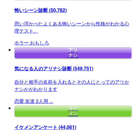
怖いシーン診断
(50,782)
思い浮かべたよくある怖いシーンから性格がわかる心
理テスト。
ホラー
おもしろ
アリ
ナシ
気になる人のアリナシ診断
(549,751)
自分と相手の名前を入れるとその人にとってのアリか
ナシかがわかります
恋愛
友達
2人用
...
イケ
メン
イケメンアンケート
(44,061)