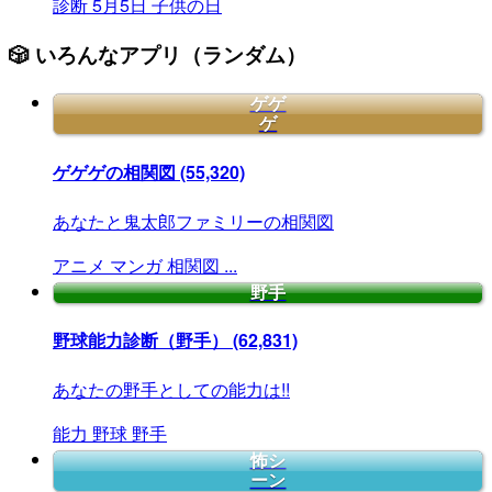
診断
5月5日
子供の日
🎲 いろんなアプリ（ランダム）
ゲゲ
ゲ
ゲゲゲの相関図
(55,320)
あなたと鬼太郎ファミリーの相関図
アニメ
マンガ
相関図
...
野手
野球能力診断（野手）
(62,831)
あなたの野手としての能力は!!
能力
野球
野手
怖シ
ーン