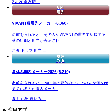
2人
友達
友情
...
V所
属先
VIVANT所属先メーカー
(6,360)
名前を入れると、その人がVIVANTの世界で所属する
謎の組織と担当が表示され...
ネタ
ドラマ
担当
...
夏休
み脳
夏休み脳内メーカー2026
(6,210)
名前を入れると、2026年の夏休み中にその人が何を考
えているのか脳内メーカ...
夏
思い出
夏休み
...
🔥 注目アプリ