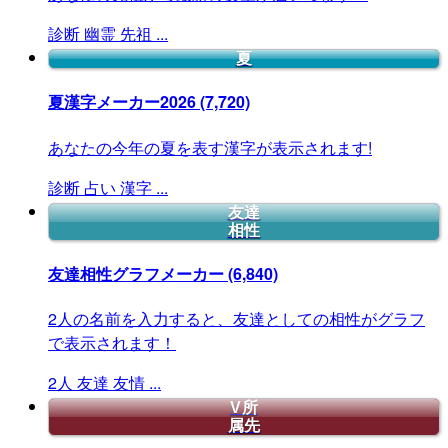
診断
幽霊
先祖
...
夏
夏漢字メーカー2026
(7,720)
あなたの今年の夏を表す漢字が表示されます!
診断
占い
漢字
...
友達
相性
友達相性グラフメーカー
(6,840)
2人の名前を入力すると、友達としての相性がグラフ
で表示されます！
2人
友達
友情
...
V所
属先