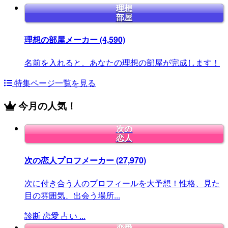
理想
部屋
理想の部屋メーカー
(4,590)
名前を入れると、あなたの理想の部屋が完成します！
特集ページ一覧を見る
今月の人気！
次の
恋人
次の恋人プロフメーカー
(27,970)
次に付き合う人のプロフィールを大予想！性格、見た
目の雰囲気、出会う場所...
診断
恋愛
占い
...