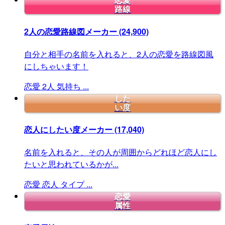
恋愛
路線
2人の恋愛路線図メーカー
(24,900)
自分と相手の名前を入れると、2人の恋愛を路線図風
にしちゃいます！
恋愛
2人
気持ち
...
した
い度
恋人にしたい度メーカー
(17,040)
名前を入れると、その人が周囲からどれほど恋人にし
たいと思われているかが...
恋愛
恋人
タイプ
...
恋愛
属性