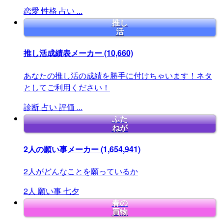
恋愛
性格
占い
...
推し
活
推し活成績表メーカー
(10,660)
あなたの推し活の成績を勝手に付けちゃいます！ネタ
としてご利用ください！
診断
占い
評価
...
ふた
ねが
2人の願い事メーカー
(1,654,941)
2人がどんなことを願っているか
2人
願い事
七夕
春の
買物