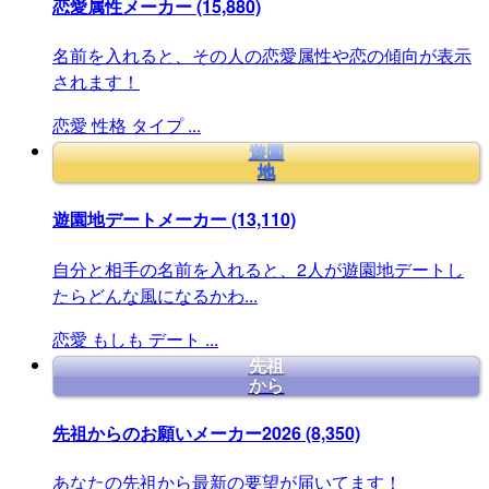
恋愛属性メーカー
(15,880)
名前を入れると、その人の恋愛属性や恋の傾向が表示
されます！
恋愛
性格
タイプ
...
遊園
地
遊園地デートメーカー
(13,110)
自分と相手の名前を入れると、2人が遊園地デートし
たらどんな風になるかわ...
恋愛
もしも
デート
...
先祖
から
先祖からのお願いメーカー2026
(8,350)
あなたの先祖から最新の要望が届いてます！