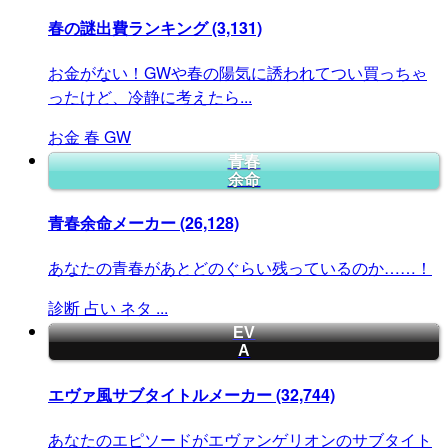
春の謎出費ランキング
(3,131)
お金がない！GWや春の陽気に誘われてつい買っちゃ
ったけど、冷静に考えたら...
お金
春
GW
青春
余命
青春余命メーカー
(26,128)
あなたの青春があとどのぐらい残っているのか……！
診断
占い
ネタ
...
EV
A
エヴァ風サブタイトルメーカー
(32,744)
あなたのエピソードがエヴァンゲリオンのサブタイト