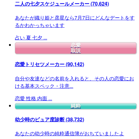
二人の七夕スケジュールメーカー
(70,624)
あなたが織り姫と彦星なら7月7日にどんなデートをす
るかわかっちゃいます
占い
夏
七夕
...
恋愛
取説
恋愛トリセツメーカー
(90,142)
自分や友達などの名前を入れると、その人の恋愛にお
ける基本スペック・注意...
恋愛
性格
内面
...
純粋
幼少時のピュア度診断
(38,732)
あなたの幼少時の純粋通信簿がおちていましたよ