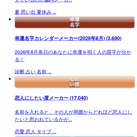
夏
思い出
夏休み
...
幸運
名字
幸運名字カレンダーメーカー(2026年8月)
(3,690)
2026年8月各日のあなたに幸運を招く人の苗字が分か
る！
診断
占い
名前
...
した
い度
恋人にしたい度メーカー
(17,040)
名前を入れると、その人が周囲からどれほど恋人にし
たいと思われているかが...
恋愛
恋人
タイプ
...