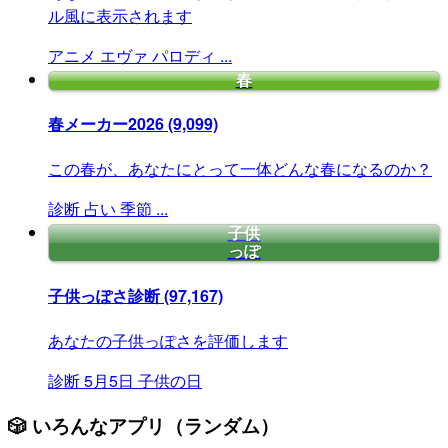
ル風に表示されます
アニメ
エヴァ
パロディ
...
春
春メーカー2026
(9,099)
この春が、あなたにとって一体どんな春になるのか？
診断
占い
季節
...
子供
っぽ
子供っぽさ診断
(97,167)
あなたの子供っぽさを評価します
診断
5月5日
子供の日
🎲 いろんなアプリ（ランダム）