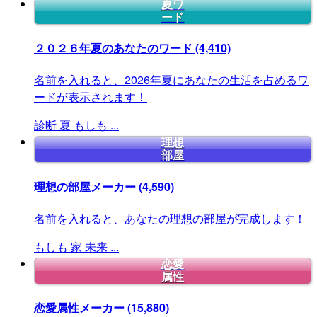
夏ワ
ード
２０２６年夏のあなたのワード
(4,410)
名前を入れると、2026年夏にあなたの生活を占めるワ
ードが表示されます！
診断
夏
もしも
...
理想
部屋
理想の部屋メーカー
(4,590)
名前を入れると、あなたの理想の部屋が完成します！
もしも
家
未来
...
恋愛
属性
恋愛属性メーカー
(15,880)