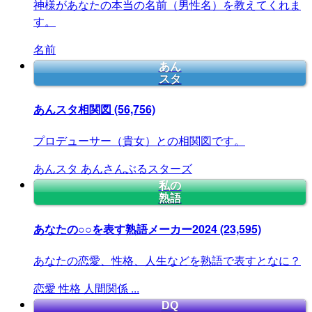
神様があなたの本当の名前（男性名）を教えてくれま
す。
名前
あん
スタ
あんスタ相関図
(56,756)
プロデューサー（貴女）との相関図です。
あんスタ
あんさんぶるスターズ
私の
熟語
あなたの○○を表す熟語メーカー2024
(23,595)
あなたの恋愛、性格、人生などを熟語で表すとなに？
恋愛
性格
人間関係
...
DQ