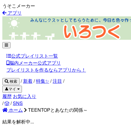
うそこメーカー
アプリ
公式プレイリスト一覧
脳内メーカー公式アプリ
プレイリストを作るならアプリから！
/
新着
/
特集✨
/
注目
/
検索
👤マイ
履歴
お気に入り
/
🎲
/
SNS
ホーム
TEENTOPとあなたの関係～
結果を解析中...