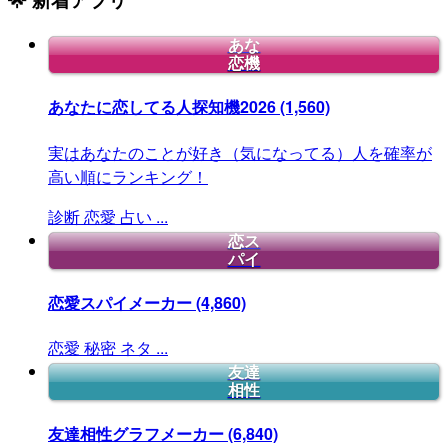
あな
恋機
あなたに恋してる人探知機2026
(1,560)
実はあなたのことが好き（気になってる）人を確率が
高い順にランキング！
診断
恋愛
占い
...
恋ス
パイ
恋愛スパイメーカー
(4,860)
恋愛
秘密
ネタ
...
友達
相性
友達相性グラフメーカー
(6,840)