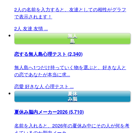
2人の名前を入力すると、友達としての相性がグラフ
で表示されます！
2人
友達
友情
...
無人
島
恋する無人島心理テスト
(2,340)
無人島へ1つだけ持っていく物を選ぶと、好きな人と
の恋であなたが本当に求...
恋愛
好きな人
心理テスト
...
夏休
み脳
夏休み脳内メーカー2026
(5,710)
名前を入れると、2026年の夏休み中にその人が何を考
えているのか脳内メーカ...