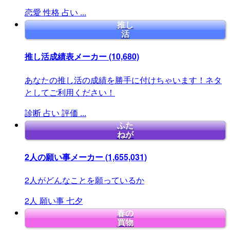
恋愛
性格
占い
...
推し
活
推し活成績表メーカー
(10,680)
あなたの推し活の成績を勝手に付けちゃいます！ネタ
としてご利用ください！
診断
占い
評価
...
ふた
ねが
2人の願い事メーカー
(1,655,031)
2人がどんなことを願っているか
2人
願い事
七夕
春の
買物