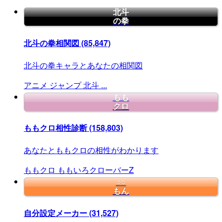
北斗
の拳
北斗の拳相関図
(85,847)
北斗の拳キャラとあなたの相関図
アニメ
ジャンプ
北斗
...
もも
クロ
ももクロ相性診断
(158,803)
あなたとももクロの相性がわかります
ももクロ
ももいろクローバーZ
○○
もん
自分設定メーカー
(31,527)