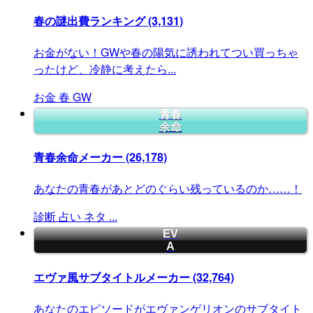
春の謎出費ランキング
(3,131)
お金がない！GWや春の陽気に誘われてつい買っちゃ
ったけど、冷静に考えたら...
お金
春
GW
青春
余命
青春余命メーカー
(26,178)
あなたの青春があとどのぐらい残っているのか……！
診断
占い
ネタ
...
EV
A
エヴァ風サブタイトルメーカー
(32,764)
あなたのエピソードがエヴァンゲリオンのサブタイト