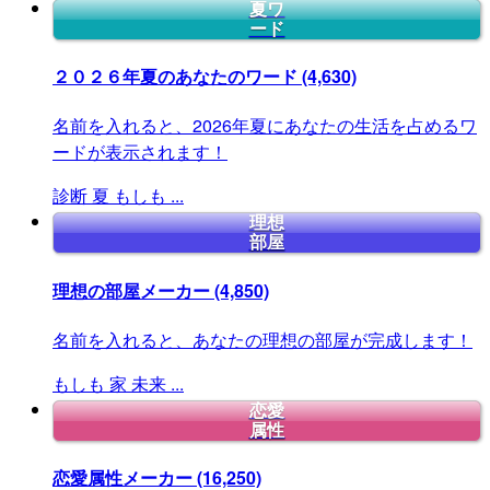
夏ワ
ード
２０２６年夏のあなたのワード
(4,630)
名前を入れると、2026年夏にあなたの生活を占めるワ
ードが表示されます！
診断
夏
もしも
...
理想
部屋
理想の部屋メーカー
(4,850)
名前を入れると、あなたの理想の部屋が完成します！
もしも
家
未来
...
恋愛
属性
恋愛属性メーカー
(16,250)