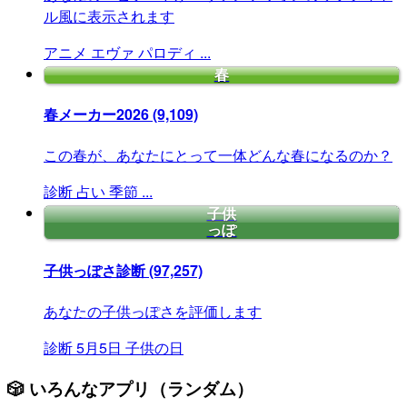
ル風に表示されます
アニメ
エヴァ
パロディ
...
春
春メーカー2026
(9,109)
この春が、あなたにとって一体どんな春になるのか？
診断
占い
季節
...
子供
っぽ
子供っぽさ診断
(97,257)
あなたの子供っぽさを評価します
診断
5月5日
子供の日
🎲 いろんなアプリ（ランダム）