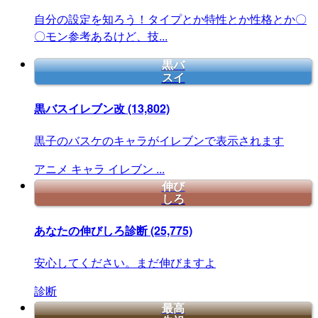
自分の設定を知ろう！タイプとか特性とか性格とか〇
〇モン参考あるけど、技...
黒バ
スイ
黒バスイレブン改
(13,802)
黒子のバスケのキャラがイレブンで表示されます
アニメ
キャラ
イレブン
...
伸び
しろ
あなたの伸びしろ診断
(25,775)
安心してください。まだ伸びますよ
診断
最高