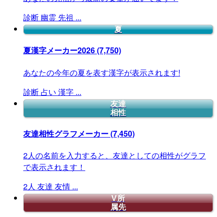
診断
幽霊
先祖
...
夏
夏漢字メーカー2026
(7,750)
あなたの今年の夏を表す漢字が表示されます!
診断
占い
漢字
...
友達
相性
友達相性グラフメーカー
(7,450)
2人の名前を入力すると、友達としての相性がグラフ
で表示されます！
2人
友達
友情
...
V所
属先