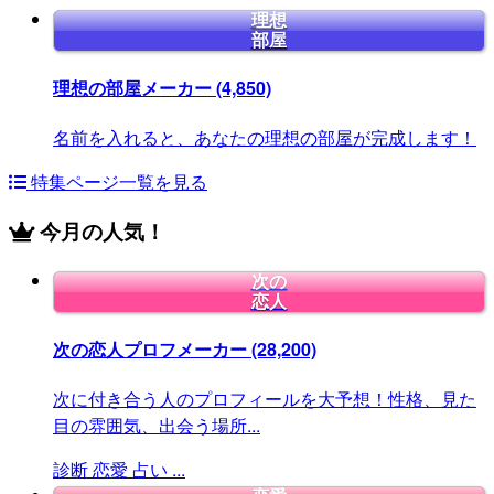
理想
部屋
理想の部屋メーカー
(4,850)
名前を入れると、あなたの理想の部屋が完成します！
特集ページ一覧を見る
今月の人気！
次の
恋人
次の恋人プロフメーカー
(28,200)
次に付き合う人のプロフィールを大予想！性格、見た
目の雰囲気、出会う場所...
診断
恋愛
占い
...