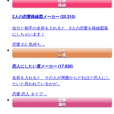
恋愛
路線
2人の恋愛路線図メーカー
(25,310)
自分と相手の名前を入れると、2人の恋愛を路線図風
にしちゃいます！
恋愛
2人
気持ち
...
した
い度
恋人にしたい度メーカー
(17,930)
名前を入れると、その人が周囲からどれほど恋人にし
たいと思われているかが...
恋愛
恋人
タイプ
...
恋愛
属性