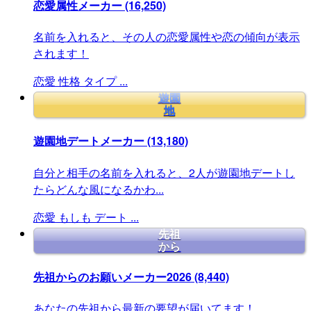
恋愛属性メーカー
(16,250)
名前を入れると、その人の恋愛属性や恋の傾向が表示
されます！
恋愛
性格
タイプ
...
遊園
地
遊園地デートメーカー
(13,180)
自分と相手の名前を入れると、2人が遊園地デートし
たらどんな風になるかわ...
恋愛
もしも
デート
...
先祖
から
先祖からのお願いメーカー2026
(8,440)
あなたの先祖から最新の要望が届いてます！