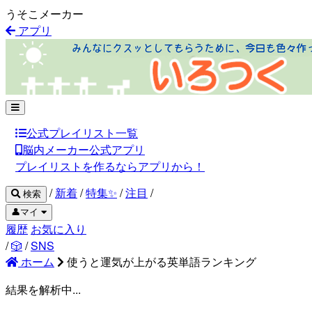
うそこメーカー
アプリ
公式プレイリスト一覧
脳内メーカー公式アプリ
プレイリストを作るならアプリから！
/
新着
/
特集✨
/
注目
/
検索
👤マイ
履歴
お気に入り
/
🎲
/
SNS
ホーム
使うと運気が上がる英単語ランキング
結果を解析中...