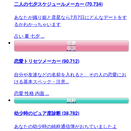
二人の七夕スケジュールメーカー
(70,734)
あなたが織り姫と彦星なら7月7日にどんなデートをす
るかわかっちゃいます
占い
夏
七夕
...
恋愛
取説
恋愛トリセツメーカー
(90,712)
自分や友達などの名前を入れると、その人の恋愛にお
ける基本スペック・注意...
恋愛
性格
内面
...
純粋
幼少時のピュア度診断
(38,782)
あなたの幼少時の純粋通信簿がおちていましたよ