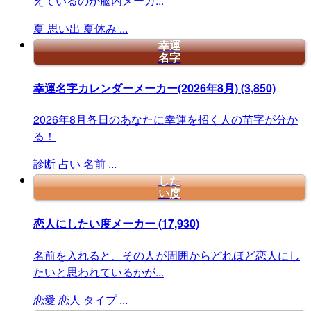
えているのか脳内メーカ...
夏
思い出
夏休み
...
幸運
名字
幸運名字カレンダーメーカー(2026年8月)
(3,850)
2026年8月各日のあなたに幸運を招く人の苗字が分か
る！
診断
占い
名前
...
した
い度
恋人にしたい度メーカー
(17,930)
名前を入れると、その人が周囲からどれほど恋人にし
たいと思われているかが...
恋愛
恋人
タイプ
...