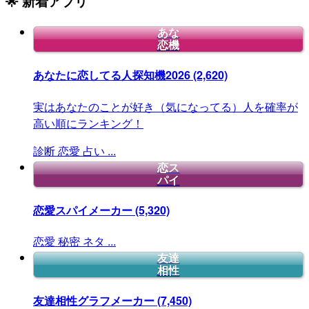
🌟 新着アプリ
あな
恋機
あなたに恋してる人探知機2026
(2,620)
実はあなたのことが好き（気になってる）人を確率が
高い順にランキング！
診断
恋愛
占い
...
恋ス
パイ
恋愛スパイメーカー
(5,320)
恋愛
秘密
ネタ
...
友達
相性
友達相性グラフメーカー
(7,450)