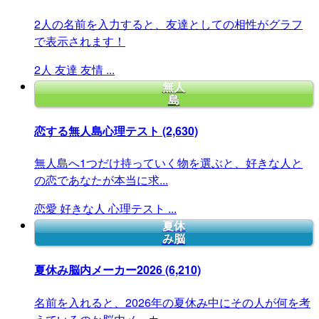
2人の名前を入力すると、友達としての相性がグラフ
で表示されます！
2人
友達
友情
...
無人
島
恋する無人島心理テスト
(2,630)
無人島へ1つだけ持っていく物を選ぶと、好きな人と
の恋であなたが本当に求...
恋愛
好きな人
心理テスト
...
夏休
み脳
夏休み脳内メーカー2026
(6,210)
名前を入れると、2026年の夏休み中にその人が何を考