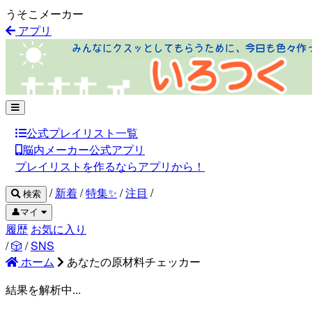
うそこメーカー
アプリ
公式プレイリスト一覧
脳内メーカー公式アプリ
プレイリストを作るならアプリから！
/
新着
/
特集✨
/
注目
/
検索
👤マイ
履歴
お気に入り
/
🎲
/
SNS
ホーム
あなたの原材料チェッカー
結果を解析中...