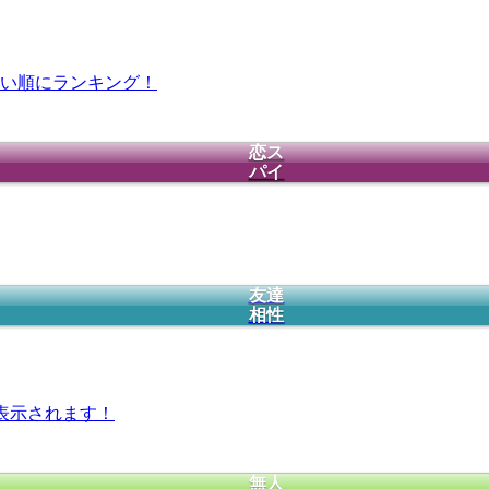
い順にランキング！
恋ス
パイ
友達
相性
表示されます！
無人