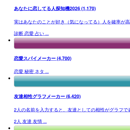
あなたに恋してる人探知機2026
(1,170)
実はあなたのことが好き（気になってる）人を確率が高
診断
恋愛
占い
...
恋愛スパイメーカー
(4,700)
恋愛
秘密
ネタ
...
友達相性グラフメーカー
(6,420)
2人の名前を入力すると、友達としての相性がグラフで
2人
友達
友情
...