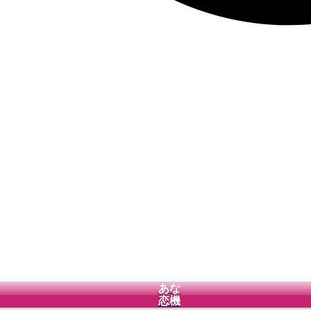
あな
恋機