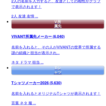
2人の名前を入力すると、友達としての相性がグラフ
で表示されます！
2人
友達
友情
...
V所
属先
VIVANT所属先メーカー
(6,040)
名前を入れると、その人がVIVANTの世界で所属する
謎の組織と担当が表示され...
ネタ
ドラマ
担当
...
Tシ
ャツ
Tシャツメーカー2026
(5,630)
名前を入れるとオリジナルTシャツが表示されます！
言葉
ネタ
服
...