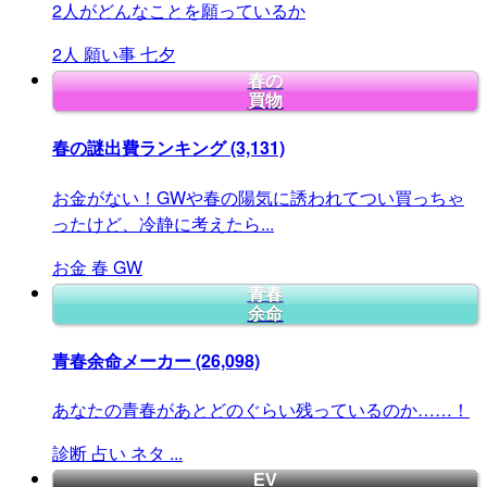
2人がどんなことを願っているか
2人
願い事
七夕
春の
買物
春の謎出費ランキング
(3,131)
お金がない！GWや春の陽気に誘われてつい買っちゃ
ったけど、冷静に考えたら...
お金
春
GW
青春
余命
青春余命メーカー
(26,098)
あなたの青春があとどのぐらい残っているのか……！
診断
占い
ネタ
...
EV