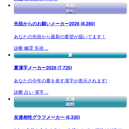
先祖
から
先祖からのお願いメーカー2026
(8,280)
あなたの先祖から最新の要望が届いてます！
診断
幽霊
先祖
...
夏
夏漢字メーカー2026
(7,720)
あなたの今年の夏を表す漢字が表示されます!
診断
占い
漢字
...
友達
相性
友達相性グラフメーカー
(6,330)