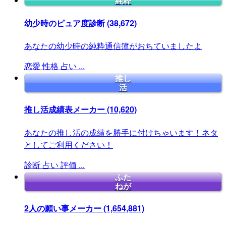
純粋
幼少時のピュア度診断
(38,672)
あなたの幼少時の純粋通信簿がおちていましたよ
恋愛
性格
占い
...
推し
活
推し活成績表メーカー
(10,620)
あなたの推し活の成績を勝手に付けちゃいます！ネタ
としてご利用ください！
診断
占い
評価
...
ふた
ねが
2人の願い事メーカー
(1,654,881)