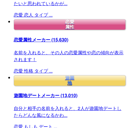
たいと思われているかが...
恋愛
恋人
タイプ
...
恋愛
属性
恋愛属性メーカー
(15,630)
名前を入れると、その人の恋愛属性や恋の傾向が表示
されます！
恋愛
性格
タイプ
...
遊園
地
遊園地デートメーカー
(13,010)
自分と相手の名前を入れると、2人が遊園地デートし
たらどんな風になるかわ...
恋愛
もしも
デート
...