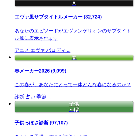
A
エヴァ風サブタイトルメーカー
(32,724)
あなたのエピソードがエヴァンゲリオンのサブタイト
ル風に表示されます
アニメ
エヴァ
パロディ
...
春
春メーカー2026
(9,099)
この春が、あなたにとって一体どんな春になるのか？
診断
占い
季節
...
子供
っぽ
子供っぽさ診断
(97,107)