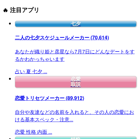
🔥 注目アプリ
七夕
二人の七夕スケジュールメーカー
(70,614)
あなたが織り姫と彦星なら7月7日にどんなデートをす
るかわかっちゃいます
占い
夏
七夕
...
恋愛
取説
恋愛トリセツメーカー
(89,912)
自分や友達などの名前を入れると、その人の恋愛にお
ける基本スペック・注意...
恋愛
性格
内面
...