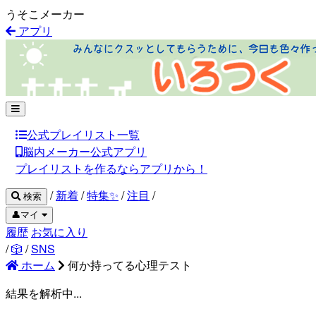
うそこメーカー
アプリ
公式プレイリスト一覧
脳内メーカー公式アプリ
プレイリストを作るならアプリから！
/
新着
/
特集✨
/
注目
/
検索
👤マイ
履歴
お気に入り
/
🎲
/
SNS
ホーム
何か持ってる心理テスト
結果を解析中...