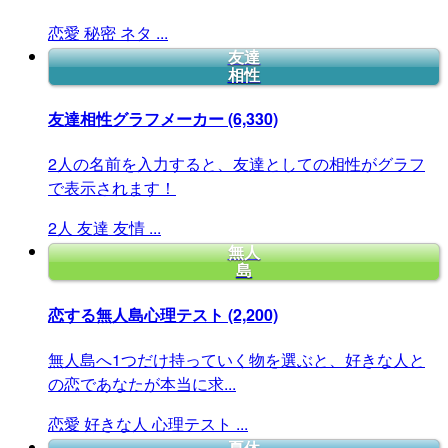
恋愛
秘密
ネタ
...
友達
相性
友達相性グラフメーカー
(6,330)
2人の名前を入力すると、友達としての相性がグラフ
で表示されます！
2人
友達
友情
...
無人
島
恋する無人島心理テスト
(2,200)
無人島へ1つだけ持っていく物を選ぶと、好きな人と
の恋であなたが本当に求...
恋愛
好きな人
心理テスト
...