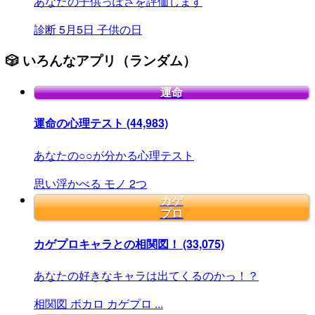
あなたの子供っぽさを評価します
診断
5月5日
子供の日
🎲 いろんなアプリ（ランダム）
運命
運命の心理テスト
(44,983)
あなたの○○が分かる心理テスト
思い浮かべる
モノ
2つ
カゲ
プロ
カゲプロキャラとの相関図！
(33,075)
あなたの好きなキャラは出てくるのかっ！？
相関図
ボカロ
カゲプロ
...