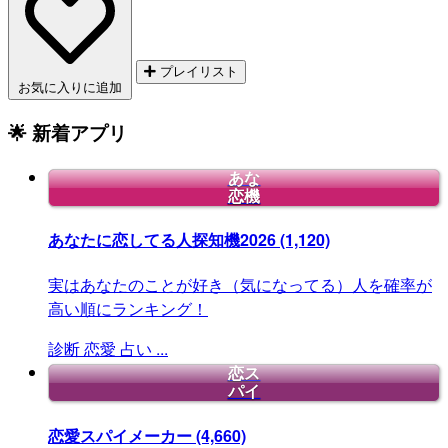
プレイリスト
お気に入りに追加
🌟 新着アプリ
あな
恋機
あなたに恋してる人探知機2026
(1,120)
実はあなたのことが好き（気になってる）人を確率が
高い順にランキング！
診断
恋愛
占い
...
恋ス
パイ
恋愛スパイメーカー
(4,660)