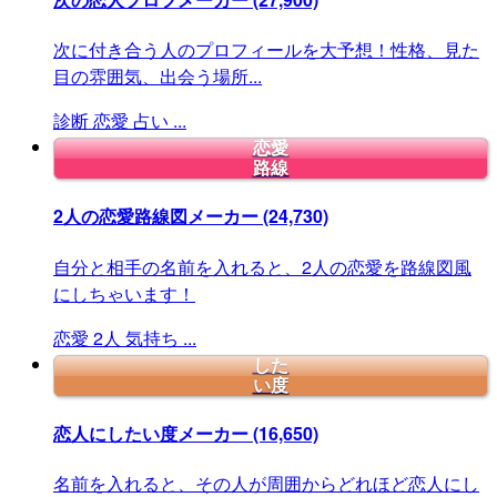
次に付き合う人のプロフィールを大予想！性格、見た
目の雰囲気、出会う場所...
診断
恋愛
占い
...
恋愛
路線
2人の恋愛路線図メーカー
(24,730)
自分と相手の名前を入れると、2人の恋愛を路線図風
にしちゃいます！
恋愛
2人
気持ち
...
した
い度
恋人にしたい度メーカー
(16,650)
名前を入れると、その人が周囲からどれほど恋人にし