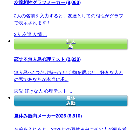
友達相性グラフメーカー
(8,060)
2人の名前を入力すると、友達としての相性がグラフ
で表示されます！
2人
友達
友情
...
無人
島
恋する無人島心理テスト
(2,830)
無人島へ1つだけ持っていく物を選ぶと、好きな人と
の恋であなたが本当に求...
恋愛
好きな人
心理テスト
...
夏休
み脳
夏休み脳内メーカー2026
(6,810)
名前を入れると、2026年の夏休み中にその人が何を考