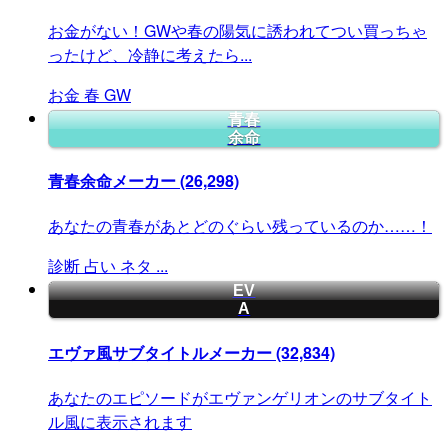
お金がない！GWや春の陽気に誘われてつい買っちゃ
ったけど、冷静に考えたら...
お金
春
GW
青春
余命
青春余命メーカー
(26,298)
あなたの青春があとどのぐらい残っているのか……！
診断
占い
ネタ
...
EV
A
エヴァ風サブタイトルメーカー
(32,834)
あなたのエピソードがエヴァンゲリオンのサブタイト
ル風に表示されます