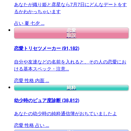
あなたが織り姫と彦星なら7月7日にどんなデートをす
るかわかっちゃいます
占い
夏
七夕
...
恋愛
取説
恋愛トリセツメーカー
(91,182)
自分や友達などの名前を入れると、その人の恋愛にお
ける基本スペック・注意...
恋愛
性格
内面
...
純粋
幼少時のピュア度診断
(38,812)
あなたの幼少時の純粋通信簿がおちていましたよ
恋愛
性格
占い
...