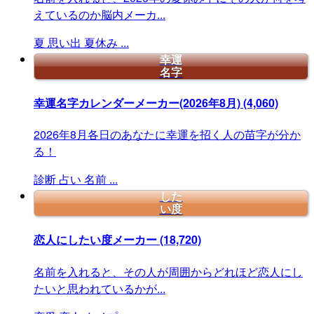
えているのか脳内メーカ...
夏
思い出
夏休み
...
幸運
名字
幸運名字カレンダーメーカー(2026年8月)
(4,060)
2026年8月各日のあなたに幸運を招く人の苗字が分か
る！
診断
占い
名前
...
した
い度
恋人にしたい度メーカー
(18,720)
名前を入れると、その人が周囲からどれほど恋人にし
たいと思われているかが...