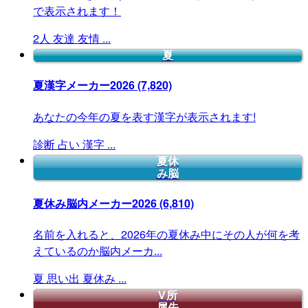
で表示されます！
2人
友達
友情
...
夏
夏漢字メーカー2026
(7,820)
あなたの今年の夏を表す漢字が表示されます!
診断
占い
漢字
...
夏休
み脳
夏休み脳内メーカー2026
(6,810)
名前を入れると、2026年の夏休み中にその人が何を考
えているのか脳内メーカ...
夏
思い出
夏休み
...
V所
属先