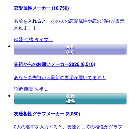
恋愛属性メーカー
(16,750)
名前を入れると、その人の恋愛属性や恋の傾向が表示
されます！
恋愛
性格
タイプ
...
先祖
から
先祖からのお願いメーカー2026
(8,510)
あなたの先祖から最新の要望が届いてます！
診断
幽霊
先祖
...
友達
相性
友達相性グラフメーカー
(8,060)
2人の名前を入力すると、友達としての相性がグラフ