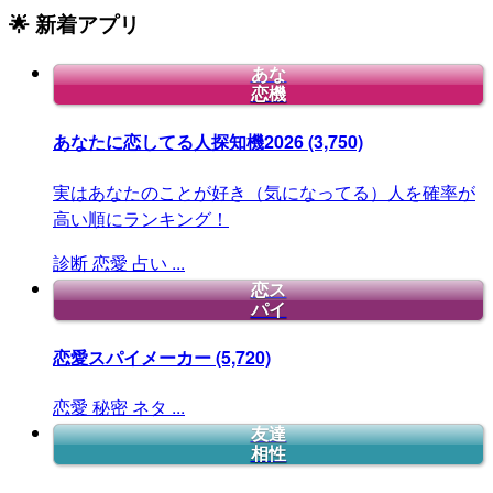
🌟 新着アプリ
あな
恋機
あなたに恋してる人探知機2026
(3,750)
実はあなたのことが好き（気になってる）人を確率が
高い順にランキング！
診断
恋愛
占い
...
恋ス
パイ
恋愛スパイメーカー
(5,720)
恋愛
秘密
ネタ
...
友達
相性