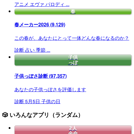
アニメ
エヴァ
パロディ
...
春
春メーカー2026
(9,129)
この春が、あなたにとって一体どんな春になるのか？
診断
占い
季節
...
子供
っぽ
子供っぽさ診断
(97,357)
あなたの子供っぽさを評価します
診断
5月5日
子供の日
🎲 いろんなアプリ（ランダム）
2人
余命