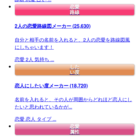
恋愛
路線
2人の恋愛路線図メーカー
(25,630)
自分と相手の名前を入れると、2人の恋愛を路線図風
にしちゃいます！
恋愛
2人
気持ち
...
した
い度
恋人にしたい度メーカー
(18,720)
名前を入れると、その人が周囲からどれほど恋人にし
たいと思われているかが...
恋愛
恋人
タイプ
...
恋愛
属性