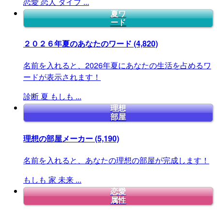
恋愛
恋人
タイプ
...
夏ワ
ード
２０２６年夏のあなたのワード
(4,820)
名前を入れると、2026年夏にあなたの生活を占めるワ
ードが表示されます！
診断
夏
もしも
...
理想
部屋
理想の部屋メーカー
(5,190)
名前を入れると、あなたの理想の部屋が完成します！
もしも
家
未来
...
恋愛
属性