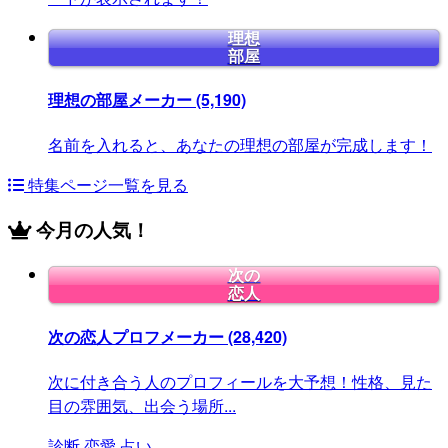
理想
部屋
理想の部屋メーカー
(5,190)
名前を入れると、あなたの理想の部屋が完成します！
特集ページ一覧を見る
今月の人気！
次の
恋人
次の恋人プロフメーカー
(28,420)
次に付き合う人のプロフィールを大予想！性格、見た
目の雰囲気、出会う場所...
診断
恋愛
占い
...