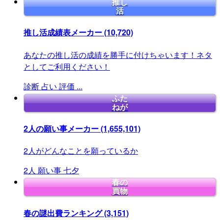
推し
活
推し活成績表メーカー
(10,720)
あなたの推し活の成績を勝手に付けちゃいます！ネタ
としてご利用ください！
診断
占い
評価
...
ふた
ねが
2人の願い事メーカー
(1,655,101)
2人がどんなことを願っているか
2人
願い事
七夕
春の
買物
春の謎出費ランキング
(3,151)