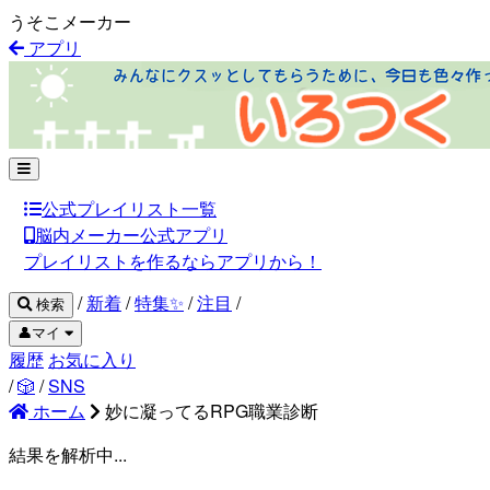
うそこメーカー
アプリ
公式プレイリスト一覧
脳内メーカー公式アプリ
プレイリストを作るならアプリから！
/
新着
/
特集✨
/
注目
/
検索
👤マイ
履歴
お気に入り
/
🎲
/
SNS
ホーム
妙に凝ってるRPG職業診断
結果を解析中...