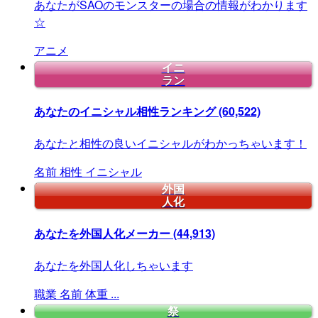
あなたがSAOのモンスターの場合の情報がわかります
☆
アニメ
イニ
ラン
あなたのイニシャル相性ランキング
(60,522)
あなたと相性の良いイニシャルがわかっちゃいます！
名前
相性
イニシャル
外国
人化
あなたを外国人化メーカー
(44,913)
あなたを外国人化しちゃいます
職業
名前
体重
...
祭