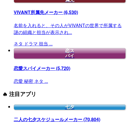
VIVANT所属先メーカー
(6,530)
名前を入れると、その人がVIVANTの世界で所属する
謎の組織と担当が表示され...
ネタ
ドラマ
担当
...
恋ス
パイ
恋愛スパイメーカー
(5,720)
恋愛
秘密
ネタ
...
🔥 注目アプリ
七夕
二人の七夕スケジュールメーカー
(70,804)