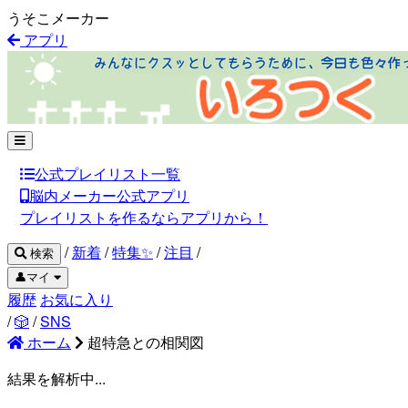
うそこメーカー
アプリ
公式プレイリスト一覧
脳内メーカー公式アプリ
プレイリストを作るならアプリから！
/
新着
/
特集✨
/
注目
/
検索
👤マイ
履歴
お気に入り
/
🎲
/
SNS
ホーム
超特急との相関図
結果を解析中...