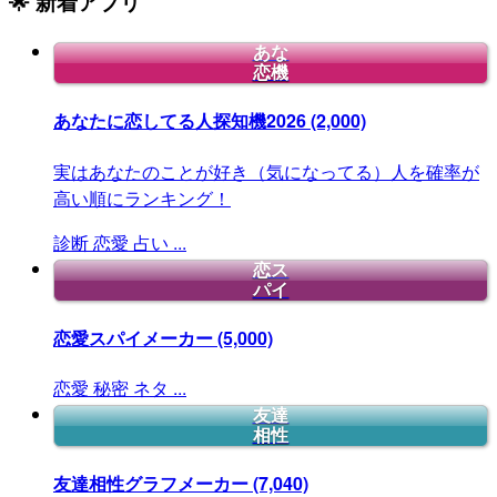
🌟 新着アプリ
あな
恋機
あなたに恋してる人探知機2026
(2,000)
実はあなたのことが好き（気になってる）人を確率が
高い順にランキング！
診断
恋愛
占い
...
恋ス
パイ
恋愛スパイメーカー
(5,000)
恋愛
秘密
ネタ
...
友達
相性
友達相性グラフメーカー
(7,040)