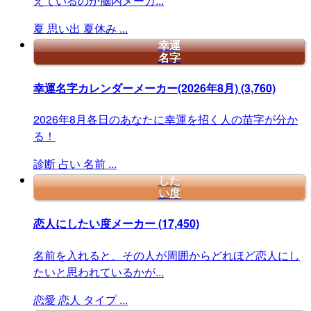
えているのか脳内メーカ...
夏
思い出
夏休み
...
幸運
名字
幸運名字カレンダーメーカー(2026年8月)
(3,760)
2026年8月各日のあなたに幸運を招く人の苗字が分か
る！
診断
占い
名前
...
した
い度
恋人にしたい度メーカー
(17,450)
名前を入れると、その人が周囲からどれほど恋人にし
たいと思われているかが...
恋愛
恋人
タイプ
...