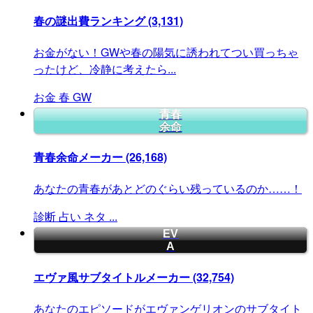
春の謎出費ランキング
(3,131)
お金がない！GWや春の陽気に誘われてつい買っちゃ
ったけど、冷静に考えたら...
お金
春
GW
青春
余命
青春余命メーカー
(26,168)
あなたの青春があとどのぐらい残っているのか……！
診断
占い
ネタ
...
EV
A
エヴァ風サブタイトルメーカー
(32,754)
あなたのエピソードがエヴァンゲリオンのサブタイト