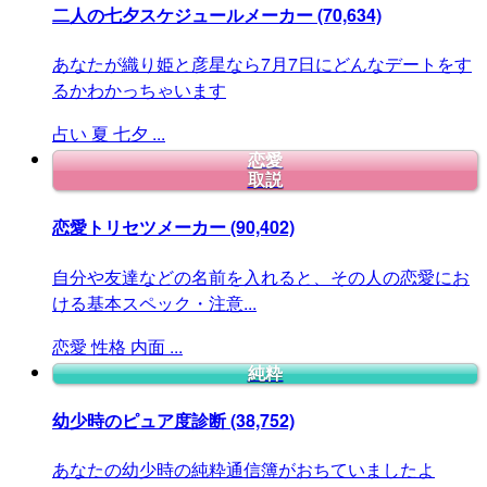
二人の七夕スケジュールメーカー
(70,634)
あなたが織り姫と彦星なら7月7日にどんなデートをす
るかわかっちゃいます
占い
夏
七夕
...
恋愛
取説
恋愛トリセツメーカー
(90,402)
自分や友達などの名前を入れると、その人の恋愛にお
ける基本スペック・注意...
恋愛
性格
内面
...
純粋
幼少時のピュア度診断
(38,752)
あなたの幼少時の純粋通信簿がおちていましたよ