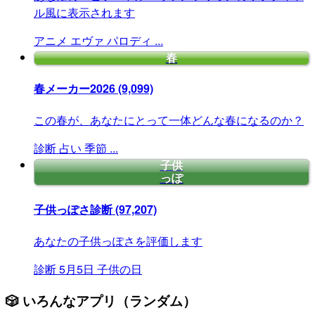
ル風に表示されます
アニメ
エヴァ
パロディ
...
春
春メーカー2026
(9,099)
この春が、あなたにとって一体どんな春になるのか？
診断
占い
季節
...
子供
っぽ
子供っぽさ診断
(97,207)
あなたの子供っぽさを評価します
診断
5月5日
子供の日
🎲 いろんなアプリ（ランダム）