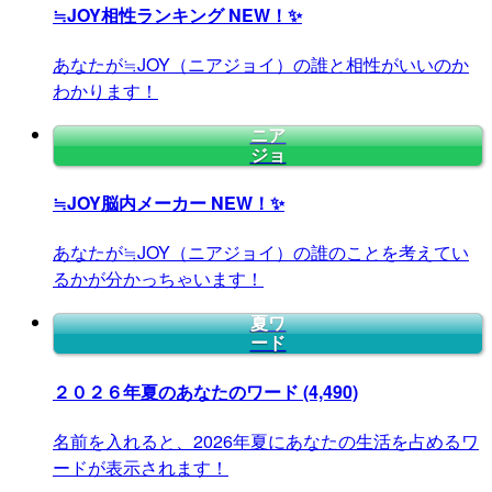
≒JOY相性ランキング
NEW！✨
あなたが≒JOY（ニアジョイ）の誰と相性がいいのか
わかります！
ニア
ジョ
≒JOY脳内メーカー
NEW！✨
あなたが≒JOY（ニアジョイ）の誰のことを考えてい
るかが分かっちゃいます！
夏ワ
ード
２０２６年夏のあなたのワード
(4,490)
名前を入れると、2026年夏にあなたの生活を占めるワ
ードが表示されます！