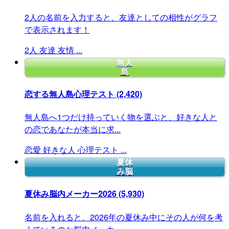
2人の名前を入力すると、友達としての相性がグラフ
で表示されます！
2人
友達
友情
...
無人
島
恋する無人島心理テスト
(2,420)
無人島へ1つだけ持っていく物を選ぶと、好きな人と
の恋であなたが本当に求...
恋愛
好きな人
心理テスト
...
夏休
み脳
夏休み脳内メーカー2026
(5,930)
名前を入れると、2026年の夏休み中にその人が何を考