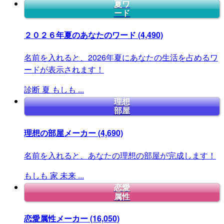
夏ワ
ード
２０２６年夏のあなたのワード
(4,490)
名前を入れると、2026年夏にあなたの生活を占めるワ
ードが表示されます！
診断
夏
もしも
...
理想
部屋
理想の部屋メーカー
(4,690)
名前を入れると、あなたの理想の部屋が完成します！
もしも
家
未来
...
恋愛
属性
恋愛属性メーカー
(16,050)