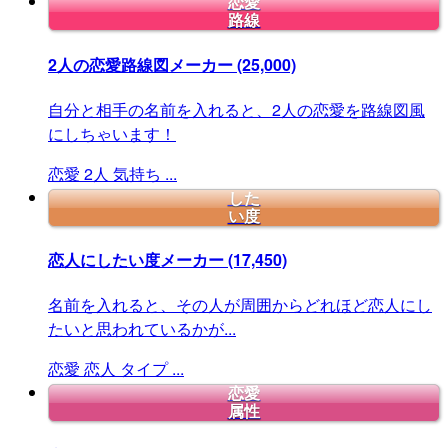
恋愛
路線
2人の恋愛路線図メーカー
(25,000)
自分と相手の名前を入れると、2人の恋愛を路線図風
にしちゃいます！
恋愛
2人
気持ち
...
した
い度
恋人にしたい度メーカー
(17,450)
名前を入れると、その人が周囲からどれほど恋人にし
たいと思われているかが...
恋愛
恋人
タイプ
...
恋愛
属性