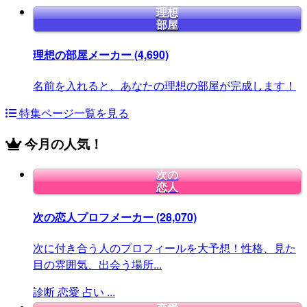
理想
部屋
理想の部屋メーカー
(4,690)
名前を入れると、あなたの理想の部屋が完成します！
特集ページ一覧を見る
今月の人気！
次の
恋人
次の恋人プロフメーカー
(28,070)
次に付き合う人のプロフィールを大予想！性格、見た
目の雰囲気、出会う場所...
診断
恋愛
占い
...