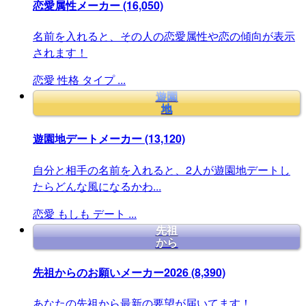
恋愛属性メーカー
(16,050)
名前を入れると、その人の恋愛属性や恋の傾向が表示
されます！
恋愛
性格
タイプ
...
遊園
地
遊園地デートメーカー
(13,120)
自分と相手の名前を入れると、2人が遊園地デートし
たらどんな風になるかわ...
恋愛
もしも
デート
...
先祖
から
先祖からのお願いメーカー2026
(8,390)
あなたの先祖から最新の要望が届いてます！