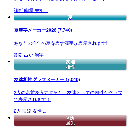
診断
幽霊
先祖
...
夏
夏漢字メーカー2026
(7,740)
あなたの今年の夏を表す漢字が表示されます!
診断
占い
漢字
...
友達
相性
友達相性グラフメーカー
(7,040)
2人の名前を入力すると、友達としての相性がグラフ
で表示されます！
2人
友達
友情
...
V所
属先