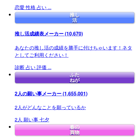
恋愛
性格
占い
...
推し
活
推し活成績表メーカー
(10,670)
あなたの推し活の成績を勝手に付けちゃいます！ネタ
としてご利用ください！
診断
占い
評価
...
ふた
ねが
2人の願い事メーカー
(1,655,001)
2人がどんなことを願っているか
2人
願い事
七夕
春の
買物