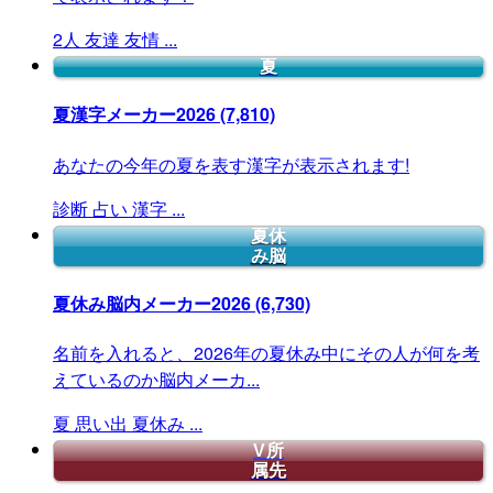
2人
友達
友情
...
夏
夏漢字メーカー2026
(7,810)
あなたの今年の夏を表す漢字が表示されます!
診断
占い
漢字
...
夏休
み脳
夏休み脳内メーカー2026
(6,730)
名前を入れると、2026年の夏休み中にその人が何を考
えているのか脳内メーカ...
夏
思い出
夏休み
...
V所
属先