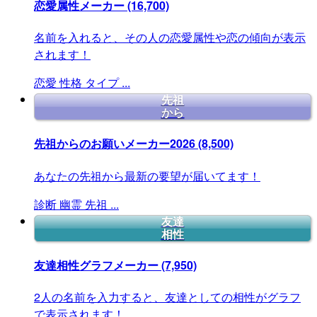
恋愛属性メーカー
(16,700)
名前を入れると、その人の恋愛属性や恋の傾向が表示
されます！
恋愛
性格
タイプ
...
先祖
から
先祖からのお願いメーカー2026
(8,500)
あなたの先祖から最新の要望が届いてます！
診断
幽霊
先祖
...
友達
相性
友達相性グラフメーカー
(7,950)
2人の名前を入力すると、友達としての相性がグラフ
で表示されます！