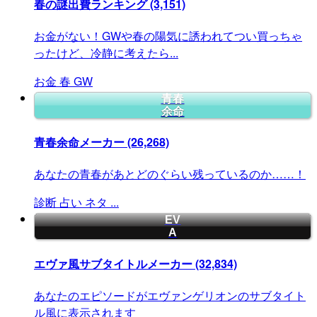
春の謎出費ランキング
(3,151)
お金がない！GWや春の陽気に誘われてつい買っちゃ
ったけど、冷静に考えたら...
お金
春
GW
青春
余命
青春余命メーカー
(26,268)
あなたの青春があとどのぐらい残っているのか……！
診断
占い
ネタ
...
EV
A
エヴァ風サブタイトルメーカー
(32,834)
あなたのエピソードがエヴァンゲリオンのサブタイト
ル風に表示されます