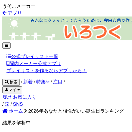
うそこメーカー
アプリ
公式プレイリスト一覧
脳内メーカー公式アプリ
プレイリストを作るならアプリから！
/
新着
/
特集✨
/
注目
/
検索
👤マイ
履歴
お気に入り
/
🎲
/
SNS
ホーム
2026年あなたと相性がいい誕生日ランキング
結果を解析中...