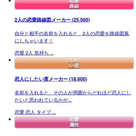
恋愛
路線
2人の恋愛路線図メーカー
(25,560)
自分と相手の名前を入れると、2人の恋愛を路線図風
にしちゃいます！
恋愛
2人
気持ち
...
した
い度
恋人にしたい度メーカー
(18,600)
名前を入れると、その人が周囲からどれほど恋人にし
たいと思われているかが...
恋愛
恋人
タイプ
...
恋愛
属性