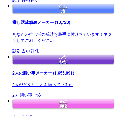
推し
活
推し活成績表メーカー
(10,720)
あなたの推し活の成績を勝手に付けちゃいます！ネタ
としてご利用ください！
診断
占い
評価
...
ふた
ねが
2人の願い事メーカー
(1,655,091)
2人がどんなことを願っているか
2人
願い事
七夕
春の
買物