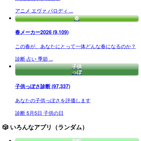
アニメ
エヴァ
パロディ
...
春
春メーカー2026
(9,109)
この春が、あなたにとって一体どんな春になるのか？
診断
占い
季節
...
子供
っぽ
子供っぽさ診断
(97,337)
あなたの子供っぽさを評価します
診断
5月5日
子供の日
🎲 いろんなアプリ（ランダム）