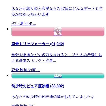
あなたが織り姫と彦星なら7月7日にどんなデートをす
るかわかっちゃいます
占い
夏
七夕
...
恋愛
取説
恋愛トリセツメーカー
(91,042)
自分や友達などの名前を入れると、その人の恋愛にお
ける基本スペック・注意...
恋愛
性格
内面
...
純粋
幼少時のピュア度診断
(38,802)
あなたの幼少時の純粋通信簿がおちていましたよ
恋愛
性格
占い
...