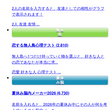
2人の名前を入力すると、友達としての相性がグラフ
で表示されます！
2人
友達
友情
...
無人
島
恋する無人島心理テスト
(2,810)
無人島へ1つだけ持っていく物を選ぶと、好きな人と
の恋であなたが本当に求...
恋愛
好きな人
心理テスト
...
夏休
み脳
夏休み脳内メーカー2026
(6,730)
名前を入れると、2026年の夏休み中にその人が何を考