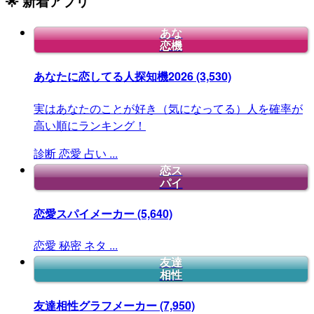
🌟 新着アプリ
あな
恋機
あなたに恋してる人探知機2026
(3,530)
実はあなたのことが好き（気になってる）人を確率が
高い順にランキング！
診断
恋愛
占い
...
恋ス
パイ
恋愛スパイメーカー
(5,640)
恋愛
秘密
ネタ
...
友達
相性
友達相性グラフメーカー
(7,950)