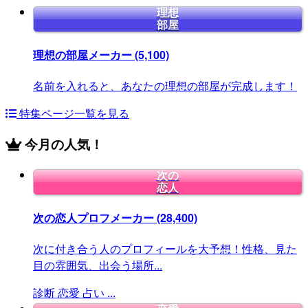
理想
部屋
理想の部屋メーカー
(5,100)
名前を入れると、あなたの理想の部屋が完成します！
特集ページ一覧を見る
今月の人気！
次の
恋人
次の恋人プロフメーカー
(28,400)
次に付き合う人のプロフィールを大予想！性格、見た
目の雰囲気、出会う場所...
診断
恋愛
占い
...