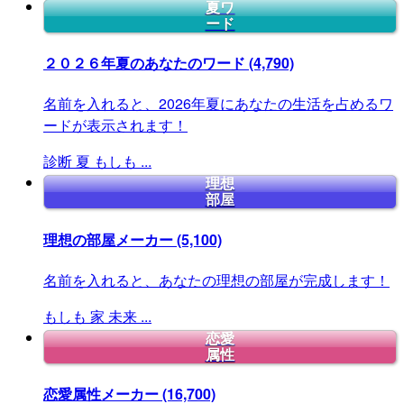
夏ワ
ード
２０２６年夏のあなたのワード
(4,790)
名前を入れると、2026年夏にあなたの生活を占めるワ
ードが表示されます！
診断
夏
もしも
...
理想
部屋
理想の部屋メーカー
(5,100)
名前を入れると、あなたの理想の部屋が完成します！
もしも
家
未来
...
恋愛
属性
恋愛属性メーカー
(16,700)