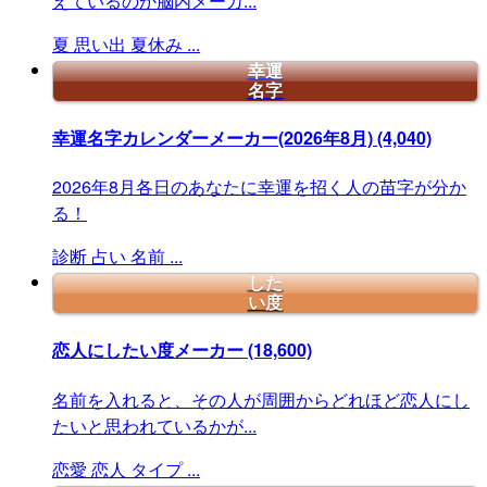
えているのか脳内メーカ...
夏
思い出
夏休み
...
幸運
名字
幸運名字カレンダーメーカー(2026年8月)
(4,040)
2026年8月各日のあなたに幸運を招く人の苗字が分か
る！
診断
占い
名前
...
した
い度
恋人にしたい度メーカー
(18,600)
名前を入れると、その人が周囲からどれほど恋人にし
たいと思われているかが...
恋愛
恋人
タイプ
...