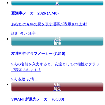
夏
夏漢字メーカー2026
(7,740)
あなたの今年の夏を表す漢字が表示されます!
診断
占い
漢字
...
友達
相性
友達相性グラフメーカー
(7,310)
2人の名前を入力すると、友達としての相性がグラフ
で表示されます！
2人
友達
友情
...
V所
属先
VIVANT所属先メーカー
(6,330)