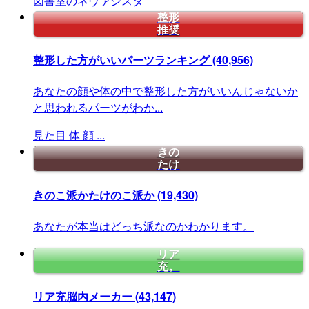
図書室のネヴァジスタ
整形
推奨
整形した方がいいパーツランキング
(40,956)
あなたの顔や体の中で整形した方がいいんじゃないか
と思われるパーツがわか...
見た目
体
顔
...
きの
たけ
きのこ派かたけのこ派か
(19,430)
あなたが本当はどっち派なのかわかります。
リア
充。
リア充脳内メーカー
(43,147)