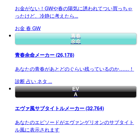
お金がない！GWや春の陽気に誘われてつい買っちゃ
ったけど、冷静に考えたら...
お金
春
GW
青春
余命
青春余命メーカー
(26,178)
あなたの青春があとどのぐらい残っているのか……！
診断
占い
ネタ
...
EV
A
エヴァ風サブタイトルメーカー
(32,764)
あなたのエピソードがエヴァンゲリオンのサブタイト
ル風に表示されます