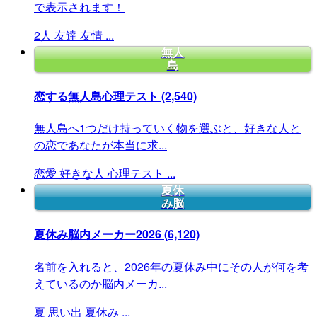
で表示されます！
2人
友達
友情
...
無人
島
恋する無人島心理テスト
(2,540)
無人島へ1つだけ持っていく物を選ぶと、好きな人と
の恋であなたが本当に求...
恋愛
好きな人
心理テスト
...
夏休
み脳
夏休み脳内メーカー2026
(6,120)
名前を入れると、2026年の夏休み中にその人が何を考
えているのか脳内メーカ...
夏
思い出
夏休み
...