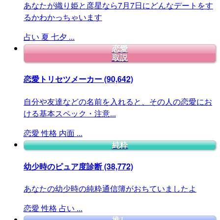
あなたが織り姫と彦星なら7月7日にどんなデートをす
るかわかっちゃいます
占い
夏
七夕
...
恋愛
取説
恋愛トリセツメーカー
(90,642)
自分や友達などの名前を入れると、その人の恋愛にお
ける基本スペック・注意...
恋愛
性格
内面
...
純粋
幼少時のピュア度診断
(38,772)
あなたの幼少時の純粋通信簿がおちていましたよ
恋愛
性格
占い
...