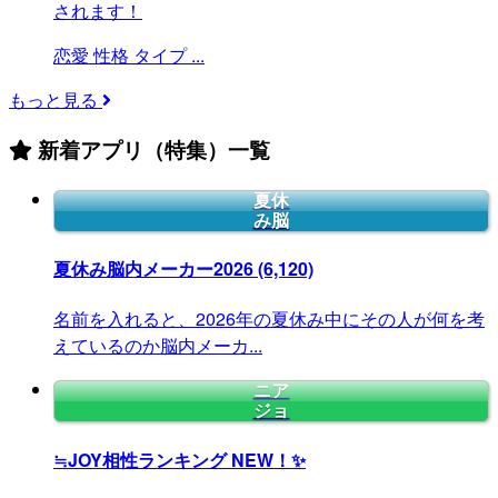
されます！
恋愛
性格
タイプ
...
もっと見る
新着アプリ（特集）一覧
夏休
み脳
夏休み脳内メーカー2026
(6,120)
名前を入れると、2026年の夏休み中にその人が何を考
えているのか脳内メーカ...
ニア
ジョ
≒JOY相性ランキング
NEW！✨