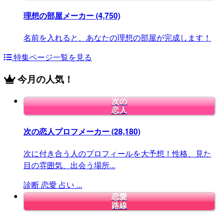
理想の部屋メーカー
(4,750)
名前を入れると、あなたの理想の部屋が完成します！
特集ページ一覧を見る
今月の人気！
次の
恋人
次の恋人プロフメーカー
(28,180)
次に付き合う人のプロフィールを大予想！性格、見た
目の雰囲気、出会う場所...
診断
恋愛
占い
...
恋愛
路線