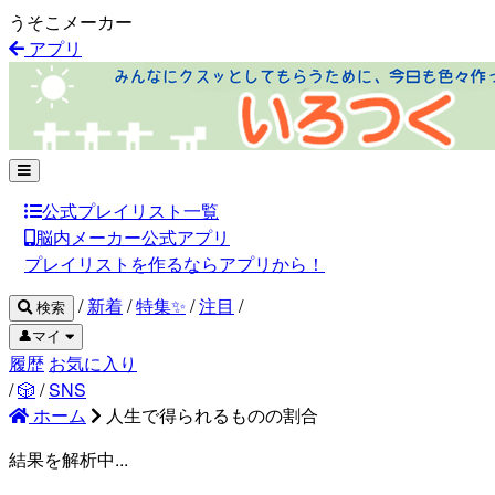
うそこメーカー
アプリ
公式プレイリスト一覧
脳内メーカー公式アプリ
プレイリストを作るならアプリから！
/
新着
/
特集✨
/
注目
/
検索
👤マイ
履歴
お気に入り
/
🎲
/
SNS
ホーム
人生で得られるものの割合
結果を解析中...