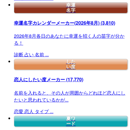
幸運
名字
幸運名字カレンダーメーカー(2026年8月)
(3,810)
2026年8月各日のあなたに幸運を招く人の苗字が分か
る！
診断
占い
名前
...
した
い度
恋人にしたい度メーカー
(17,770)
名前を入れると、その人が周囲からどれほど恋人にし
たいと思われているかが...
恋愛
恋人
タイプ
...
夏ワ
ード