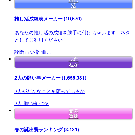
推し
活
推し活成績表メーカー
(10,670)
あなたの推し活の成績を勝手に付けちゃいます！ネタ
としてご利用ください！
診断
占い
評価
...
ふた
ねが
2人の願い事メーカー
(1,655,031)
2人がどんなことを願っているか
2人
願い事
七夕
春の
買物
春の謎出費ランキング
(3,131)