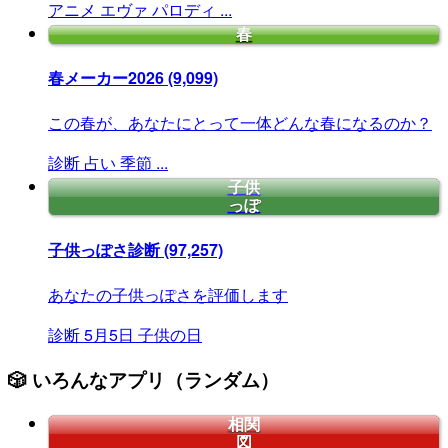
アニメ
エヴァ
パロディ
...
春
春メーカー2026
(9,099)
この春が、あなたにとって一体どんな春になるのか？
診断
占い
季節
...
子供
っぽ
子供っぽさ診断
(97,257)
あなたの子供っぽさを評価します
診断
5月5日
子供の日
🎲 いろんなアプリ（ランダム）
相関
図