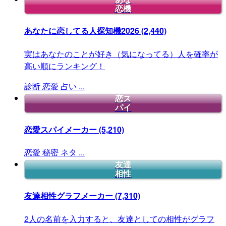
恋機
あなたに恋してる人探知機2026
(2,440)
実はあなたのことが好き（気になってる）人を確率が
高い順にランキング！
診断
恋愛
占い
...
恋ス
パイ
恋愛スパイメーカー
(5,210)
恋愛
秘密
ネタ
...
友達
相性
友達相性グラフメーカー
(7,310)
2人の名前を入力すると、友達としての相性がグラフ