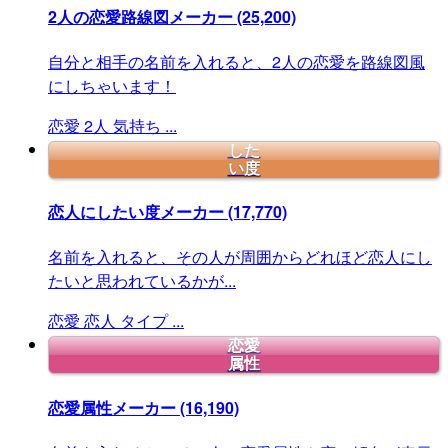
2人の恋愛路線図メーカー
(25,200)
自分と相手の名前を入れると、2人の恋愛を路線図風
にしちゃいます！
恋愛
2人
気持ち
...
した
い度
恋人にしたい度メーカー
(17,770)
名前を入れると、その人が周囲からどれほど恋人にし
たいと思われているかが...
恋愛
恋人
タイプ
...
恋愛
属性
恋愛属性メーカー
(16,190)