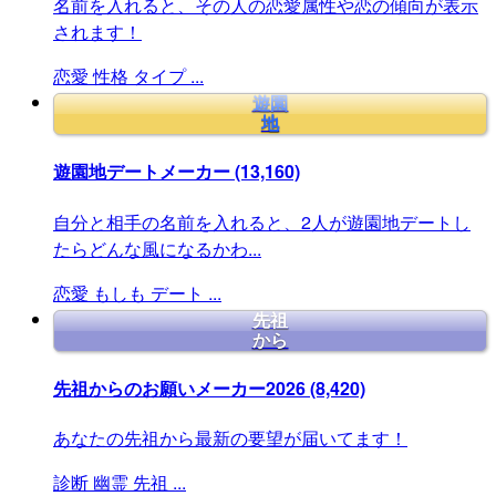
名前を入れると、その人の恋愛属性や恋の傾向が表示
されます！
恋愛
性格
タイプ
...
遊園
地
遊園地デートメーカー
(13,160)
自分と相手の名前を入れると、2人が遊園地デートし
たらどんな風になるかわ...
恋愛
もしも
デート
...
先祖
から
先祖からのお願いメーカー2026
(8,420)
あなたの先祖から最新の要望が届いてます！
診断
幽霊
先祖
...