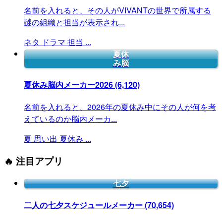
名前を入れると、その人がVIVANTの世界で所属する
謎の組織と担当が表示され...
ネタ
ドラマ
担当
...
夏休
み脳
夏休み脳内メーカー2026
(6,120)
名前を入れると、2026年の夏休み中にその人が何を考
えているのか脳内メーカ...
夏
思い出
夏休み
...
🔥 注目アプリ
七夕
二人の七夕スケジュールメーカー
(70,654)