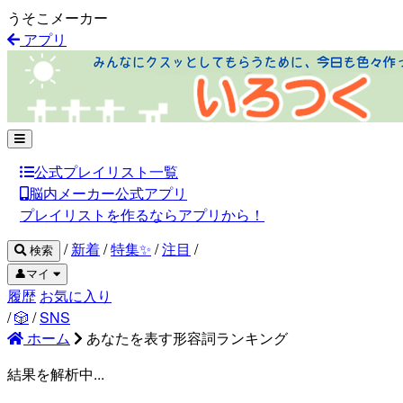
うそこメーカー
アプリ
公式プレイリスト一覧
脳内メーカー公式アプリ
プレイリストを作るならアプリから！
/
新着
/
特集✨
/
注目
/
検索
👤マイ
履歴
お気に入り
/
🎲
/
SNS
ホーム
あなたを表す形容詞ランキング
結果を解析中...