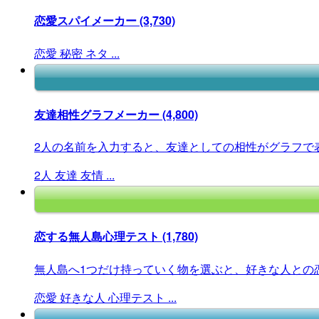
恋愛スパイメーカー
(3,730)
恋愛
秘密
ネタ
...
友達相性グラフメーカー
(4,800)
2人の名前を入力すると、友達としての相性がグラフで
2人
友達
友情
...
恋する無人島心理テスト
(1,780)
無人島へ1つだけ持っていく物を選ぶと、好きな人との恋
恋愛
好きな人
心理テスト
...