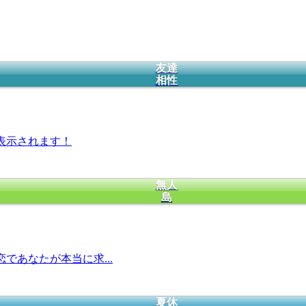
友達
相性
表示されます！
無人
島
であなたが本当に求...
夏休