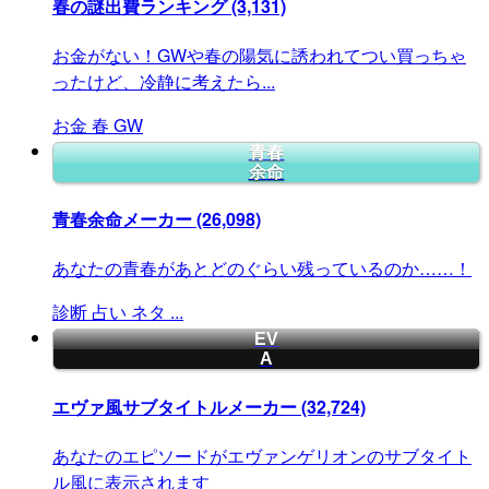
春の謎出費ランキング
(3,131)
お金がない！GWや春の陽気に誘われてつい買っちゃ
ったけど、冷静に考えたら...
お金
春
GW
青春
余命
青春余命メーカー
(26,098)
あなたの青春があとどのぐらい残っているのか……！
診断
占い
ネタ
...
EV
A
エヴァ風サブタイトルメーカー
(32,724)
あなたのエピソードがエヴァンゲリオンのサブタイト
ル風に表示されます