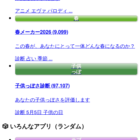
アニメ
エヴァ
パロディ
...
春
春メーカー2026
(9,099)
この春が、あなたにとって一体どんな春になるのか？
診断
占い
季節
...
子供
っぽ
子供っぽさ診断
(97,107)
あなたの子供っぽさを評価します
診断
5月5日
子供の日
🎲 いろんなアプリ（ランダム）