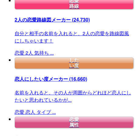
恋愛
路線
2人の恋愛路線図メーカー
(24,730)
自分と相手の名前を入れると、2人の恋愛を路線図風
にしちゃいます！
恋愛
2人
気持ち
...
した
い度
恋人にしたい度メーカー
(16,660)
名前を入れると、その人が周囲からどれほど恋人にし
たいと思われているかが...
恋愛
恋人
タイプ
...
恋愛
属性