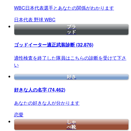
WBC日本代表選手とあなたの関係がわかります
日本代表
野球
WBC
ブラ
ッド
ゴッドイーター適正武装診断
(32,876)
適性検査を終了した隊員はこちらの診断を受けて下さ
い
好き
好きな人の名字
(74,462)
あなたの好きな人が分かります
恋愛
しゃ
べ靴