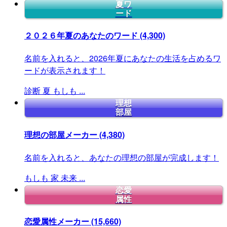
夏ワ
ード
２０２６年夏のあなたのワード
(4,300)
名前を入れると、2026年夏にあなたの生活を占めるワ
ードが表示されます！
診断
夏
もしも
...
理想
部屋
理想の部屋メーカー
(4,380)
名前を入れると、あなたの理想の部屋が完成します！
もしも
家
未来
...
恋愛
属性
恋愛属性メーカー
(15,660)