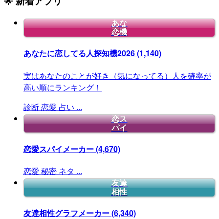
🌟 新着アプリ
あな
恋機
あなたに恋してる人探知機2026
(1,140)
実はあなたのことが好き（気になってる）人を確率が
高い順にランキング！
診断
恋愛
占い
...
恋ス
パイ
恋愛スパイメーカー
(4,670)
恋愛
秘密
ネタ
...
友達
相性
友達相性グラフメーカー
(6,340)