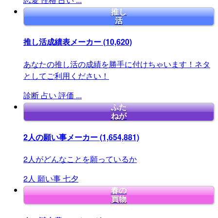
推し
活
推し活成績表メーカー
(10,620)
あなたの推し活の成績を勝手に付けちゃいます！ネタ
としてご利用ください！
診断
占い
評価
...
ふた
ねが
2人の願い事メーカー
(1,654,881)
2人がどんなことを願っているか
2人
願い事
七夕
春の
買物