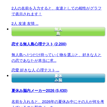
2人の名前を入力すると、友達としての相性がグラフ
で表示されます！
2人
友達
友情
...
無人
島
恋する無人島心理テスト
(2,200)
無人島へ1つだけ持っていく物を選ぶと、好きな人と
の恋であなたが本当に求...
恋愛
好きな人
心理テスト
...
夏休
み脳
夏休み脳内メーカー2026
(5,430)
名前を入れると、2026年の夏休み中にその人が何を考