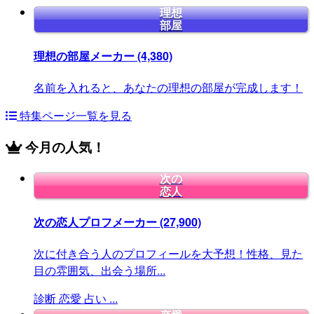
理想
部屋
理想の部屋メーカー
(4,380)
名前を入れると、あなたの理想の部屋が完成します！
特集ページ一覧を見る
今月の人気！
次の
恋人
次の恋人プロフメーカー
(27,900)
次に付き合う人のプロフィールを大予想！性格、見た
目の雰囲気、出会う場所...
診断
恋愛
占い
...