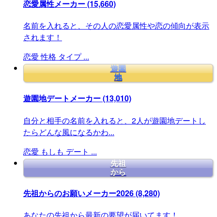
恋愛属性メーカー
(15,660)
名前を入れると、その人の恋愛属性や恋の傾向が表示
されます！
恋愛
性格
タイプ
...
遊園
地
遊園地デートメーカー
(13,010)
自分と相手の名前を入れると、2人が遊園地デートし
たらどんな風になるかわ...
恋愛
もしも
デート
...
先祖
から
先祖からのお願いメーカー2026
(8,280)
あなたの先祖から最新の要望が届いてます！