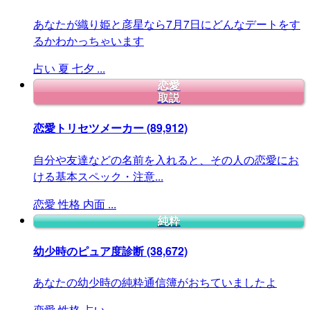
あなたが織り姫と彦星なら7月7日にどんなデートをす
るかわかっちゃいます
占い
夏
七夕
...
恋愛
取説
恋愛トリセツメーカー
(89,912)
自分や友達などの名前を入れると、その人の恋愛にお
ける基本スペック・注意...
恋愛
性格
内面
...
純粋
幼少時のピュア度診断
(38,672)
あなたの幼少時の純粋通信簿がおちていましたよ
恋愛
性格
占い
...