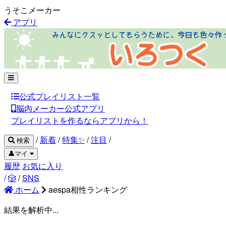
うそこメーカー
アプリ
公式プレイリスト一覧
脳内メーカー公式アプリ
プレイリストを作るならアプリから！
/
新着
/
特集✨
/
注目
/
検索
👤マイ
履歴
お気に入り
/
🎲
/
SNS
ホーム
aespa相性ランキング
結果を解析中...