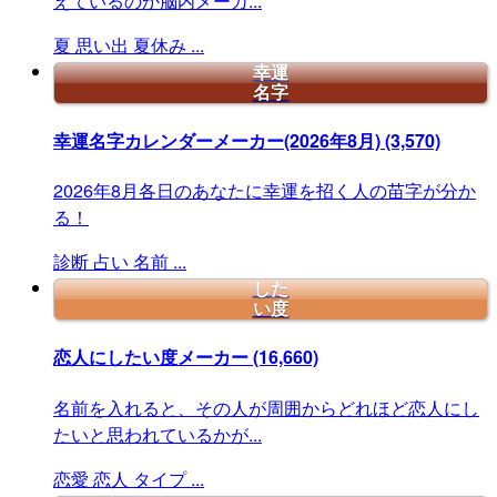
えているのか脳内メーカ...
夏
思い出
夏休み
...
幸運
名字
幸運名字カレンダーメーカー(2026年8月)
(3,570)
2026年8月各日のあなたに幸運を招く人の苗字が分か
る！
診断
占い
名前
...
した
い度
恋人にしたい度メーカー
(16,660)
名前を入れると、その人が周囲からどれほど恋人にし
たいと思われているかが...
恋愛
恋人
タイプ
...