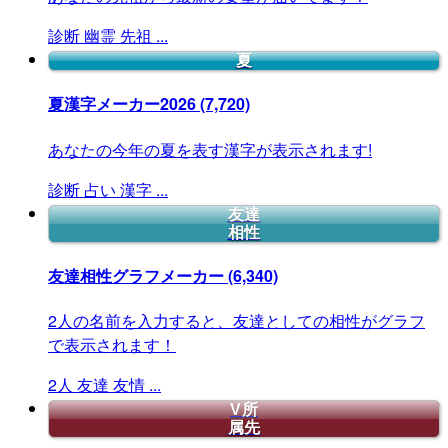
診断
幽霊
先祖
...
夏
夏漢字メーカー2026
(7,720)
あなたの今年の夏を表す漢字が表示されます!
診断
占い
漢字
...
友達
相性
友達相性グラフメーカー
(6,340)
2人の名前を入力すると、友達としての相性がグラフ
で表示されます！
2人
友達
友情
...
V所
属先