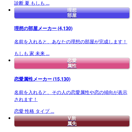
診断
夏
もしも
...
理想
部屋
理想の部屋メーカー
(4,130)
名前を入れると、あなたの理想の部屋が完成します！
もしも
家
未来
...
恋愛
属性
恋愛属性メーカー
(15,130)
名前を入れると、その人の恋愛属性や恋の傾向が表示
されます！
恋愛
性格
タイプ
...
V所
属先