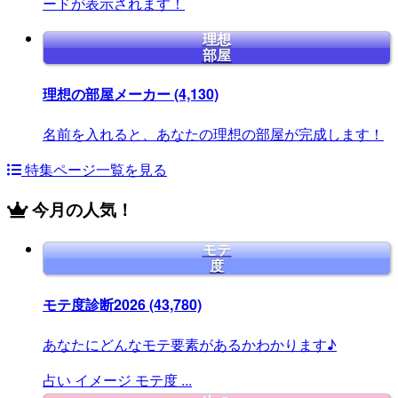
ードが表示されます！
理想
部屋
理想の部屋メーカー
(4,130)
名前を入れると、あなたの理想の部屋が完成します！
特集ページ一覧を見る
今月の人気！
モテ
度
モテ度診断2026
(43,780)
あなたにどんなモテ要素があるかわかります♪
占い
イメージ
モテ度
...