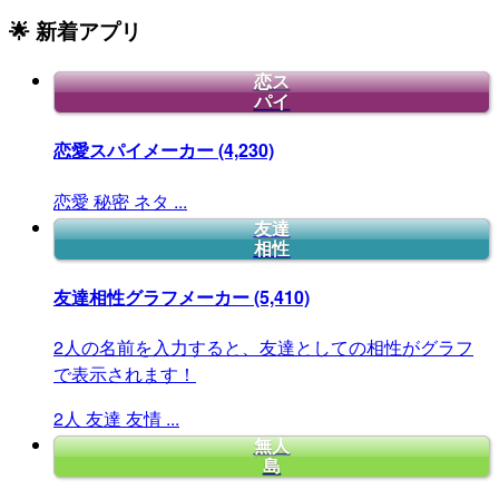
🌟 新着アプリ
恋ス
パイ
恋愛スパイメーカー
(4,230)
恋愛
秘密
ネタ
...
友達
相性
友達相性グラフメーカー
(5,410)
2人の名前を入力すると、友達としての相性がグラフ
で表示されます！
2人
友達
友情
...
無人
島