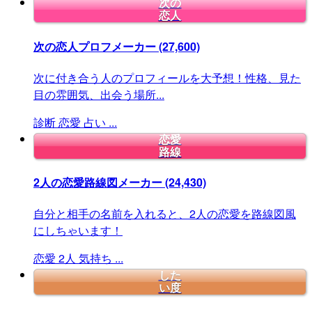
次の
恋人
次の恋人プロフメーカー
(27,600)
次に付き合う人のプロフィールを大予想！性格、見た
目の雰囲気、出会う場所...
診断
恋愛
占い
...
恋愛
路線
2人の恋愛路線図メーカー
(24,430)
自分と相手の名前を入れると、2人の恋愛を路線図風
にしちゃいます！
恋愛
2人
気持ち
...
した
い度