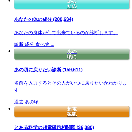
あな
たの
あなたの体の成分
(200,634)
あなたの身体が何で出来ているのか診断します。
診断
成分
食べ物
...
あの
頃に
あの頃に戻りたい診断
(159,611)
名前を入力するとその人がいつに戻りたいかわかりま
す
過去
あの頃
超電
磁砲
とある科学の超電磁砲相関図
(36,380)