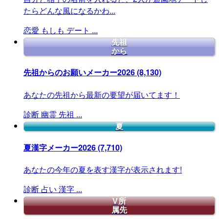
たらどんな風になるかわ...
恋愛
もしも
デート
...
先祖
から
先祖からのお願いメーカー2026
(8,130)
あなたの先祖から最新の要望が届いてます！
診断
幽霊
先祖
...
夏
夏漢字メーカー2026
(7,710)
あなたの今年の夏を表す漢字が表示されます!
診断
占い
漢字
...
V所
属先