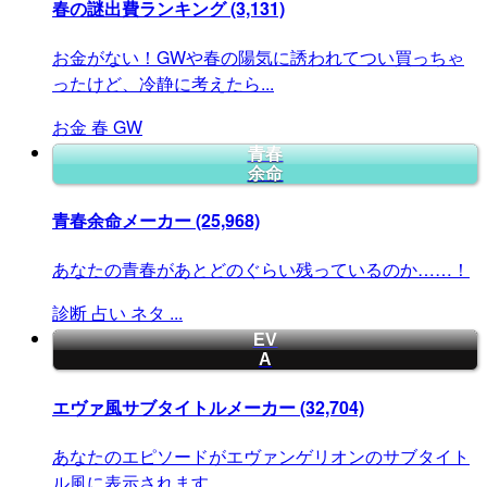
春の謎出費ランキング
(3,131)
お金がない！GWや春の陽気に誘われてつい買っちゃ
ったけど、冷静に考えたら...
お金
春
GW
青春
余命
青春余命メーカー
(25,968)
あなたの青春があとどのぐらい残っているのか……！
診断
占い
ネタ
...
EV
A
エヴァ風サブタイトルメーカー
(32,704)
あなたのエピソードがエヴァンゲリオンのサブタイト
ル風に表示されます