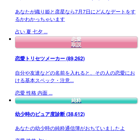
あなたが織り姫と彦星なら7月7日にどんなデートをす
るかわかっちゃいます
占い
夏
七夕
...
恋愛
取説
恋愛トリセツメーカー
(89,262)
自分や友達などの名前を入れると、その人の恋愛にお
ける基本スペック・注意...
恋愛
性格
内面
...
純粋
幼少時のピュア度診断
(38,612)
あなたの幼少時の純粋通信簿がおちていましたよ