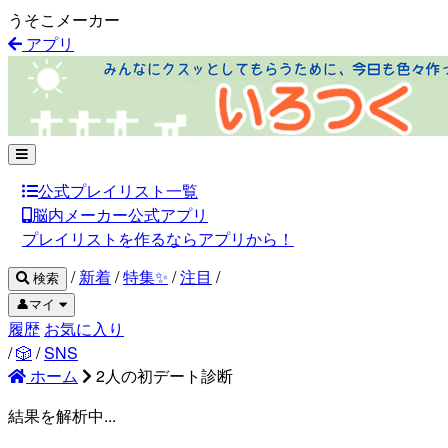
うそこメーカー
アプリ
公式プレイリスト一覧
脳内メーカー公式アプリ
プレイリストを作るならアプリから！
/
新着
/
特集✨
/
注目
/
検索
👤マイ
履歴
お気に入り
/
🎲
/
SNS
ホーム
2人の初デート診断
結果を解析中...