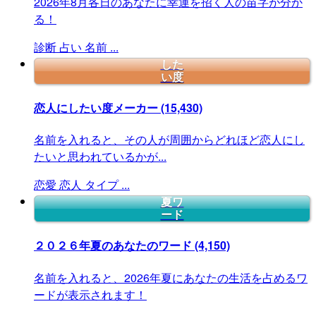
2026年8月各日のあなたに幸運を招く人の苗字が分か
る！
診断
占い
名前
...
した
い度
恋人にしたい度メーカー
(15,430)
名前を入れると、その人が周囲からどれほど恋人にし
たいと思われているかが...
恋愛
恋人
タイプ
...
夏ワ
ード
２０２６年夏のあなたのワード
(4,150)
名前を入れると、2026年夏にあなたの生活を占めるワ
ードが表示されます！