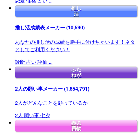
恋愛
性格
占い
...
推し
活
推し活成績表メーカー
(10,590)
あなたの推し活の成績を勝手に付けちゃいます！ネタ
としてご利用ください！
診断
占い
評価
...
ふた
ねが
2人の願い事メーカー
(1,654,791)
2人がどんなことを願っているか
2人
願い事
七夕
春の
買物