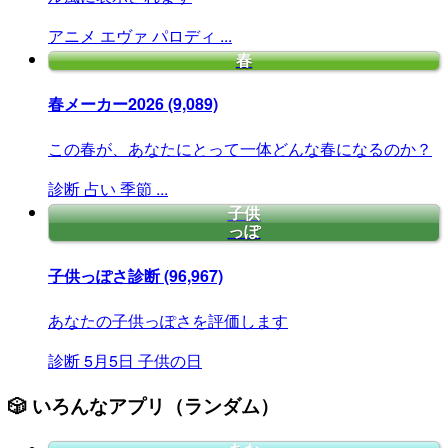
アニメ
エヴァ
パロディ
...
春
春メーカー2026
(9,089)
この春が、あなたにとって一体どんな春になるのか？
診断
占い
季節
...
子供
っぽ
子供っぽさ診断
(96,967)
あなたの子供っぽさを評価します
診断
5月5日
子供の日
🎲 いろんなアプリ（ランダム）