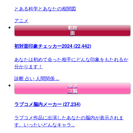
とある科学とあなたの相関図
アニメ
初対
面
初対面印象チェッカー2024
(22,442)
あなたは初めて会った相手にどんな印象をもたれるか
分かります！
診断
占い
人間関係
...
ラブ
コ脳
ラブコメ脳内メーカー
(27,234)
ラブコメ作品に出演したあなたの脳内が表示されま
す。いったいどんなキャラ...