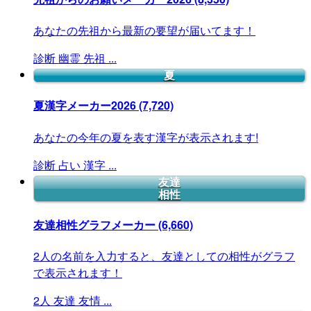
あなたの先祖から最新の要望が届いてます！
診断
幽霊
先祖
...
夏
夏漢字メーカー2026
(7,720)
あなたの今年の夏を表す漢字が表示されます!
診断
占い
漢字
...
友達
相性
友達相性グラフメーカー
(6,660)
2人の名前を入力すると、友達としての相性がグラフ
で表示されます！
2人
友達
友情
...