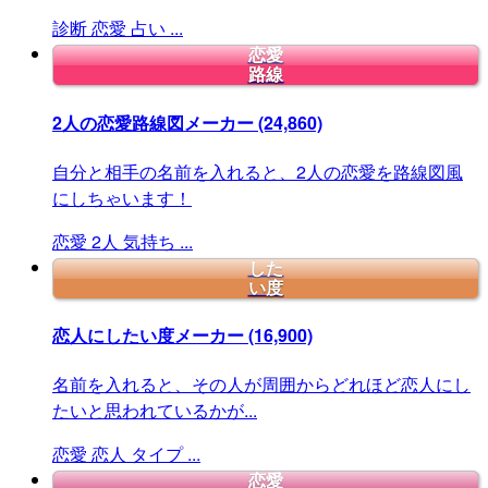
診断
恋愛
占い
...
恋愛
路線
2人の恋愛路線図メーカー
(24,860)
自分と相手の名前を入れると、2人の恋愛を路線図風
にしちゃいます！
恋愛
2人
気持ち
...
した
い度
恋人にしたい度メーカー
(16,900)
名前を入れると、その人が周囲からどれほど恋人にし
たいと思われているかが...
恋愛
恋人
タイプ
...
恋愛