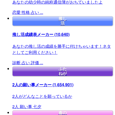
あなたの幼少時の純粋通信簿がおちていましたよ
恋愛
性格
占い
...
推し
活
推し活成績表メーカー
(10,640)
あなたの推し活の成績を勝手に付けちゃいます！ネタ
としてご利用ください！
診断
占い
評価
...
ふた
ねが
2人の願い事メーカー
(1,654,901)
2人がどんなことを願っているか
2人
願い事
七夕
春の