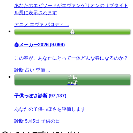
あなたのエピソードがエヴァンゲリオンのサブタイト
ル風に表示されます
アニメ
エヴァ
パロディ
...
春
春メーカー2026
(9,099)
この春が、あなたにとって一体どんな春になるのか？
診断
占い
季節
...
子供
っぽ
子供っぽさ診断
(97,137)
あなたの子供っぽさを評価します
診断
5月5日
子供の日