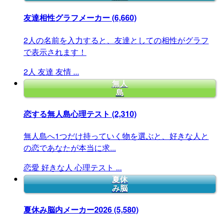
友達相性グラフメーカー
(6,660)
2人の名前を入力すると、友達としての相性がグラフ
で表示されます！
2人
友達
友情
...
無人
島
恋する無人島心理テスト
(2,310)
無人島へ1つだけ持っていく物を選ぶと、好きな人と
の恋であなたが本当に求...
恋愛
好きな人
心理テスト
...
夏休
み脳
夏休み脳内メーカー2026
(5,580)