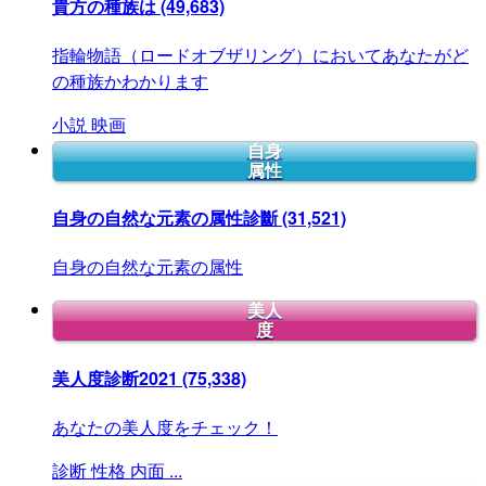
貴方の種族は
(49,683)
指輪物語（ロードオブザリング）においてあなたがど
の種族かわかります
小説
映画
自身
属性
自身の自然な元素の属性診斷
(31,521)
自身の自然な元素の属性
美人
度
美人度診断2021
(75,338)
あなたの美人度をチェック！
診断
性格
内面
...