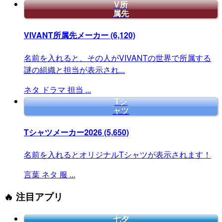
V所
属先
VIVANT所属先メーカー
(6,120)
名前を入れると、その人がVIVANTの世界で所属する
謎の組織と担当が表示され...
ネタ
ドラマ
担当
...
Tシ
ャツ
Tシャツメーカー2026
(5,650)
名前を入れるとオリジナルTシャツが表示されます！
言葉
ネタ
服
...
🔥 注目アプリ
七夕