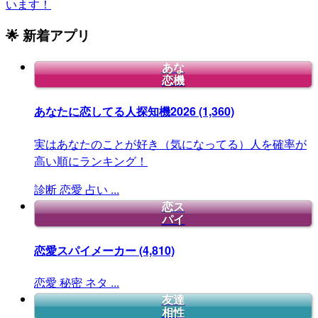
います！
🌟 新着アプリ
あな
恋機
あなたに恋してる人探知機2026
(1,360)
実はあなたのことが好き（気になってる）人を確率が
高い順にランキング！
診断
恋愛
占い
...
恋ス
パイ
恋愛スパイメーカー
(4,810)
恋愛
秘密
ネタ
...
友達
相性