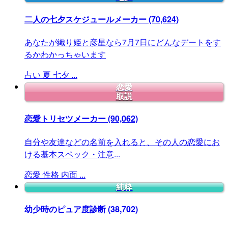
二人の七夕スケジュールメーカー
(70,624)
あなたが織り姫と彦星なら7月7日にどんなデートをす
るかわかっちゃいます
占い
夏
七夕
...
恋愛
取説
恋愛トリセツメーカー
(90,062)
自分や友達などの名前を入れると、その人の恋愛にお
ける基本スペック・注意...
恋愛
性格
内面
...
純粋
幼少時のピュア度診断
(38,702)