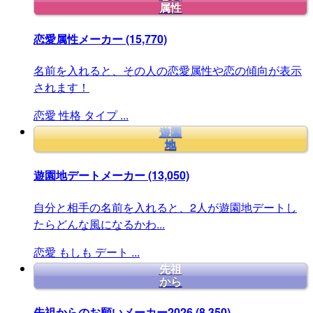
属性
恋愛属性メーカー
(15,770)
名前を入れると、その人の恋愛属性や恋の傾向が表示
されます！
恋愛
性格
タイプ
...
遊園
地
遊園地デートメーカー
(13,050)
自分と相手の名前を入れると、2人が遊園地デートし
たらどんな風になるかわ...
恋愛
もしも
デート
...
先祖
から
先祖からのお願いメーカー2026
(8,350)