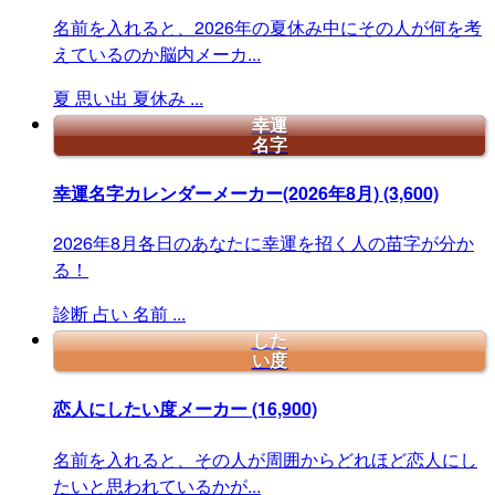
名前を入れると、2026年の夏休み中にその人が何を考
えているのか脳内メーカ...
夏
思い出
夏休み
...
幸運
名字
幸運名字カレンダーメーカー(2026年8月)
(3,600)
2026年8月各日のあなたに幸運を招く人の苗字が分か
る！
診断
占い
名前
...
した
い度
恋人にしたい度メーカー
(16,900)
名前を入れると、その人が周囲からどれほど恋人にし
たいと思われているかが...