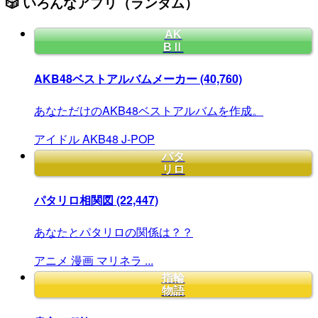
🎲 いろんなアプリ（ランダム）
AK
BⅡ
AKB48ベストアルバムメーカー
(40,760)
あなただけのAKB48ベストアルバムを作成。
アイドル
AKB48
J-POP
パタ
リロ
パタリロ相関図
(22,447)
あなたとパタリロの関係は？？
アニメ
漫画
マリネラ
...
指輪
物語