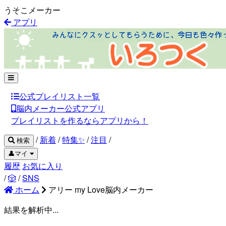
うそこメーカー
アプリ
公式プレイリスト一覧
脳内メーカー公式アプリ
プレイリストを作るならアプリから！
/
新着
/
特集✨
/
注目
/
検索
👤マイ
履歴
お気に入り
/
🎲
/
SNS
ホーム
アリー my Love脳内メーカー
結果を解析中...