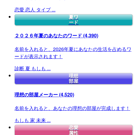
恋愛
恋人
タイプ
...
夏ワ
ード
２０２６年夏のあなたのワード
(4,390)
名前を入れると、2026年夏にあなたの生活を占めるワ
ードが表示されます！
診断
夏
もしも
...
理想
部屋
理想の部屋メーカー
(4,520)
名前を入れると、あなたの理想の部屋が完成します！
もしも
家
未来
...
恋愛
属性