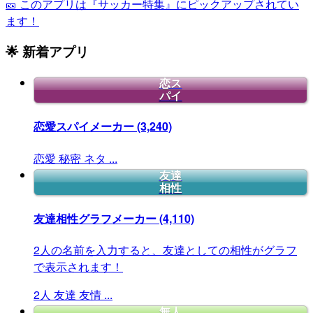
🎫 このアプリは『サッカー特集』にピックアップされてい
ます！
🌟 新着アプリ
恋ス
パイ
恋愛スパイメーカー
(3,240)
恋愛
秘密
ネタ
...
友達
相性
友達相性グラフメーカー
(4,110)
2人の名前を入力すると、友達としての相性がグラフ
で表示されます！
2人
友達
友情
...
無人