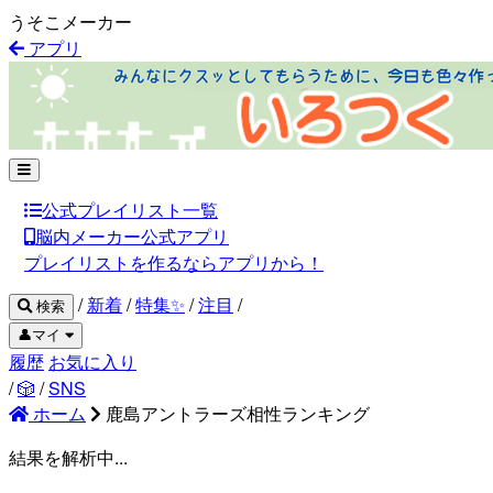
うそこメーカー
アプリ
公式プレイリスト一覧
脳内メーカー公式アプリ
プレイリストを作るならアプリから！
/
新着
/
特集✨
/
注目
/
検索
👤マイ
履歴
お気に入り
/
🎲
/
SNS
ホーム
鹿島アントラーズ相性ランキング
結果を解析中...