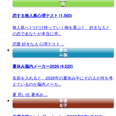
島
恋する無人島心理テスト
(1,560)
無人島へ1つだけ持っていく物を選ぶと、好きな人と
の恋であなたが本当に求...
恋愛
好きな人
心理テスト
...
夏休
み脳
夏休み脳内メーカー2026
(4,020)
名前を入れると、2026年の夏休み中にその人が何を考
えているのか脳内メーカ...
夏
思い出
夏休み
...
幸運
名字