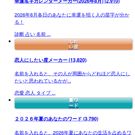
幸運名字カレンダーメーカー(2026年8月)
(2,910)
2026年8月各日のあなたに幸運を招く人の苗字が分か
る！
診断
占い
名前
...
した
い度
恋人にしたい度メーカー
(13,820)
名前を入れると、その人が周囲からどれほど恋人にし
たいと思われているかが...
恋愛
恋人
タイプ
...
夏ワ
ード
２０２６年夏のあなたのワード
(3,790)
名前を入れると、2026年夏にあなたの生活を占めるワ