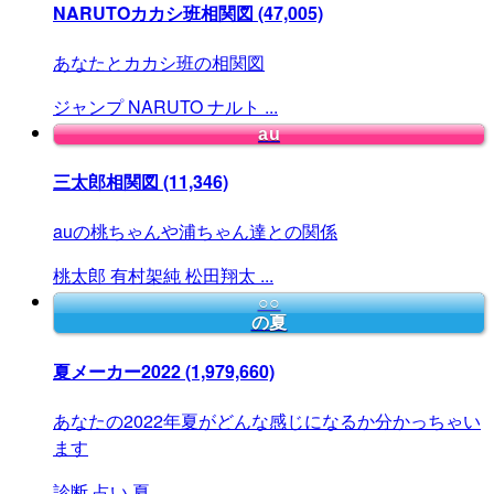
NARUTOカカシ班相関図
(47,005)
あなたとカカシ班の相関図
ジャンプ
NARUTO
ナルト
...
au
三太郎相関図
(11,346)
auの桃ちゃんや浦ちゃん達との関係
桃太郎
有村架純
松田翔太
...
○○
の夏
夏メーカー2022
(1,979,660)
あなたの2022年夏がどんな感じになるか分かっちゃい
ます
診断
占い
夏
...