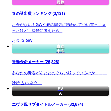
買物
春の謎出費ランキング
(3,131)
お金がない！GWや春の陽気に誘われてつい買っちゃ
ったけど、冷静に考えたら...
お金
春
GW
青春
余命
青春余命メーカー
(25,828)
あなたの青春があとどのぐらい残っているのか……！
診断
占い
ネタ
...
EV
A
エヴァ風サブタイトルメーカー
(32,674)