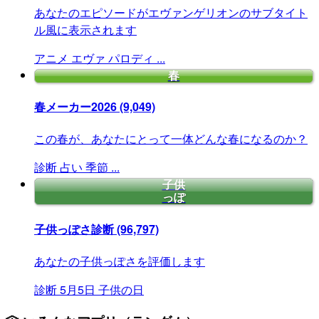
あなたのエピソードがエヴァンゲリオンのサブタイト
ル風に表示されます
アニメ
エヴァ
パロディ
...
春
春メーカー2026
(9,049)
この春が、あなたにとって一体どんな春になるのか？
診断
占い
季節
...
子供
っぽ
子供っぽさ診断
(96,797)
あなたの子供っぽさを評価します
診断
5月5日
子供の日