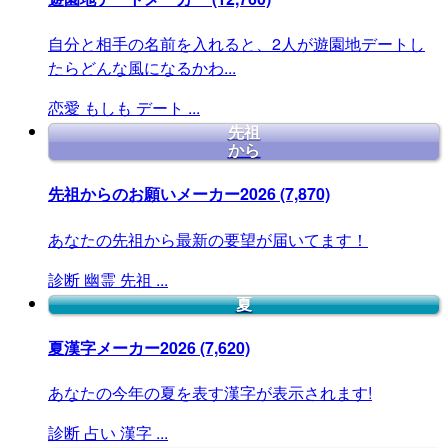
自分と相手の名前を入れると、2人が遊園地デートし
たらどんな風になるかわ...
恋愛
もしも
デート
...
先祖
から
先祖からのお願いメーカー2026
(7,870)
あなたの先祖から最新の要望が届いてます！
診断
幽霊
先祖
...
夏
夏漢字メーカー2026
(7,620)
あなたの今年の夏を表す漢字が表示されます!
診断
占い
漢字
...