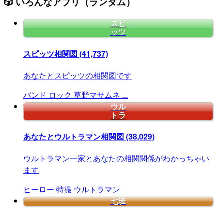
🎲 いろんなアプリ（ランダム）
スピ
ッツ
スピッツ相関図
(41,737)
あなたとスピッツの相関図です
バンド
ロック
草野マサムネ
...
ウル
トラ
あなたとウルトラマン相関図
(38,029)
ウルトラマン一家とあなたの相関関係がわかっちゃい
ます
ヒーロー
特撮
ウルトラマン
七班