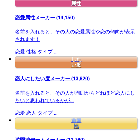
属性
恋愛属性メーカー
(14,150)
名前を入れると、その人の恋愛属性や恋の傾向が表示
されます！
恋愛
性格
タイプ
...
した
い度
恋人にしたい度メーカー
(13,820)
名前を入れると、その人が周囲からどれほど恋人にし
たいと思われているかが...
恋愛
恋人
タイプ
...
遊園
地
遊園地デートメーカー
(12,760)