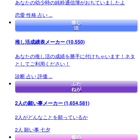
あなたの幼少時の純粋通信簿がおちていましたよ
恋愛
性格
占い
...
推し
活
推し活成績表メーカー
(10,550)
あなたの推し活の成績を勝手に付けちゃいます！ネタ
としてご利用ください！
診断
占い
評価
...
ふた
ねが
2人の願い事メーカー
(1,654,581)
2人がどんなことを願っているか
2人
願い事
七夕
春の