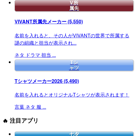
V所
属先
VIVANT所属先メーカー
(5,550)
名前を入れると、その人がVIVANTの世界で所属する
謎の組織と担当が表示され...
ネタ
ドラマ
担当
...
Tシ
ャツ
Tシャツメーカー2026
(5,490)
名前を入れるとオリジナルTシャツが表示されます！
言葉
ネタ
服
...
🔥 注目アプリ
七夕