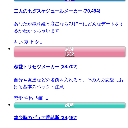
二人の七夕スケジュールメーカー
(70,494)
あなたが織り姫と彦星なら7月7日にどんなデートをす
るかわかっちゃいます
占い
夏
七夕
...
恋愛
取説
恋愛トリセツメーカー
(88,702)
自分や友達などの名前を入れると、その人の恋愛にお
ける基本スペック・注意...
恋愛
性格
内面
...
純粋
幼少時のピュア度診断
(38,482)