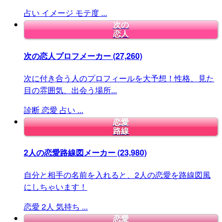
占い
イメージ
モテ度
...
次の
恋人
次の恋人プロフメーカー
(27,260)
次に付き合う人のプロフィールを大予想！性格、見た
目の雰囲気、出会う場所...
診断
恋愛
占い
...
恋愛
路線
2人の恋愛路線図メーカー
(23,980)
自分と相手の名前を入れると、2人の恋愛を路線図風
にしちゃいます！
恋愛
2人
気持ち
...
恋愛