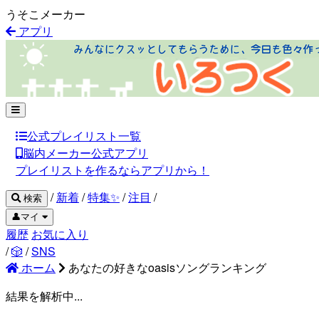
うそこメーカー
アプリ
公式プレイリスト一覧
脳内メーカー公式アプリ
プレイリストを作るならアプリから！
/
新着
/
特集✨
/
注目
/
検索
👤マイ
履歴
お気に入り
/
🎲
/
SNS
ホーム
あなたの好きなoasisソングランキング
結果を解析中...