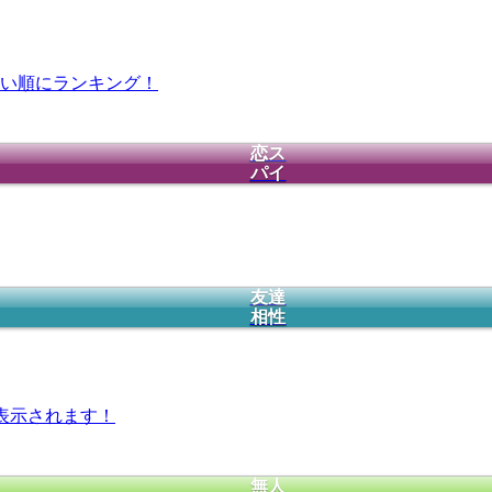
い順にランキング！
恋ス
パイ
友達
相性
表示されます！
無人