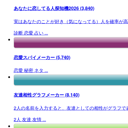
あなたに恋してる人探知機2026
(3,840)
実はあなたのことが好き（気になってる）人を確率が高
診断
恋愛
占い
...
恋愛スパイメーカー
(5,740)
恋愛
秘密
ネタ
...
友達相性グラフメーカー
(8,140)
2人の名前を入力すると、友達としての相性がグラフで
2人
友達
友情
...