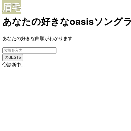
眉毛
あなたの好きなoasisソング
あなたの好きな曲順がわかります
のBEST5
診断中...