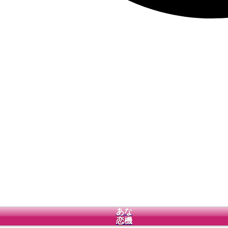
あな
恋機