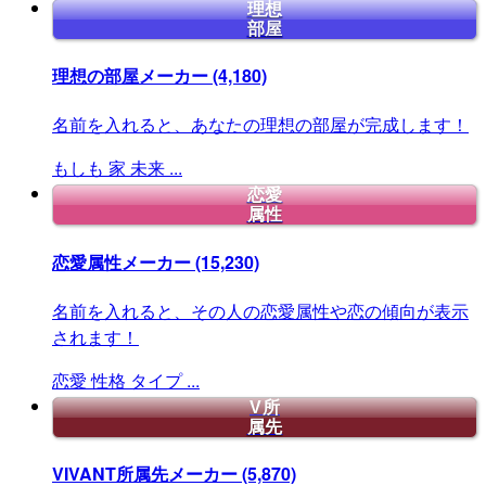
理想
部屋
理想の部屋メーカー
(4,180)
名前を入れると、あなたの理想の部屋が完成します！
もしも
家
未来
...
恋愛
属性
恋愛属性メーカー
(15,230)
名前を入れると、その人の恋愛属性や恋の傾向が表示
されます！
恋愛
性格
タイプ
...
V所
属先
VIVANT所属先メーカー
(5,870)