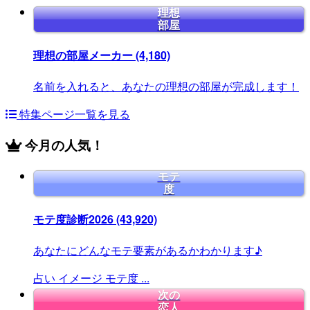
理想
部屋
理想の部屋メーカー
(4,180)
名前を入れると、あなたの理想の部屋が完成します！
特集ページ一覧を見る
今月の人気！
モテ
度
モテ度診断2026
(43,920)
あなたにどんなモテ要素があるかわかります♪
占い
イメージ
モテ度
...
次の
恋人