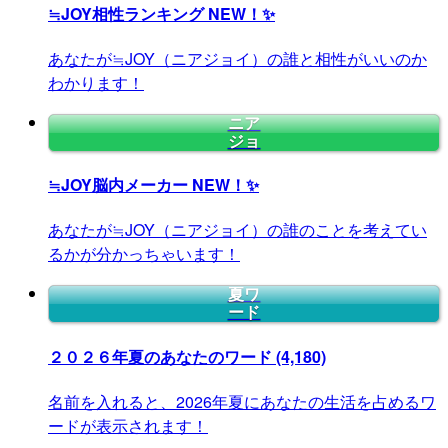
≒JOY相性ランキング
NEW！✨
あなたが≒JOY（ニアジョイ）の誰と相性がいいのか
わかります！
ニア
ジョ
≒JOY脳内メーカー
NEW！✨
あなたが≒JOY（ニアジョイ）の誰のことを考えてい
るかが分かっちゃいます！
夏ワ
ード
２０２６年夏のあなたのワード
(4,180)
名前を入れると、2026年夏にあなたの生活を占めるワ
ードが表示されます！