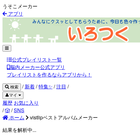
うそこメーカー
アプリ
公式プレイリスト一覧
脳内メーカー公式アプリ
プレイリストを作るならアプリから！
/
新着
/
特集✨
/
注目
/
検索
👤マイ
履歴
お気に入り
/
🎲
/
SNS
ホーム
vistlipベストアルバムメーカー
結果を解析中...