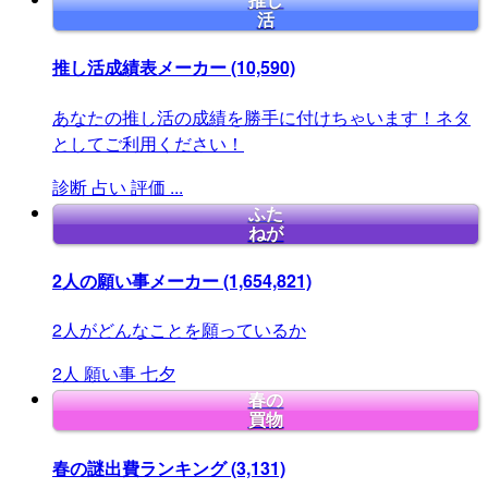
推し
活
推し活成績表メーカー
(10,590)
あなたの推し活の成績を勝手に付けちゃいます！ネタ
としてご利用ください！
診断
占い
評価
...
ふた
ねが
2人の願い事メーカー
(1,654,821)
2人がどんなことを願っているか
2人
願い事
七夕
春の
買物
春の謎出費ランキング
(3,131)