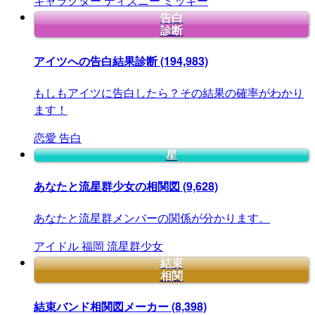
キャラクター
ディズニー
ミッキー
告白
診断
アイツへの告白結果診断
(194,983)
もしもアイツに告白したら？その結果の確率がわかり
ます！
恋愛
告白
星
あなたと流星群少女の相関図
(9,628)
あなたと流星群メンバーの関係が分かります。
アイドル
福岡
流星群少女
結束
相関
結束バンド相関図メーカー
(8,398)