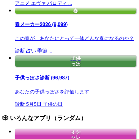
アニメ
エヴァ
パロディ
...
春
春メーカー2026
(9,099)
この春が、あなたにとって一体どんな春になるのか？
診断
占い
季節
...
子供
っぽ
子供っぽさ診断
(96,987)
あなたの子供っぽさを評価します
診断
5月5日
子供の日
🎲 いろんなアプリ（ランダム）
オシ
ャレ