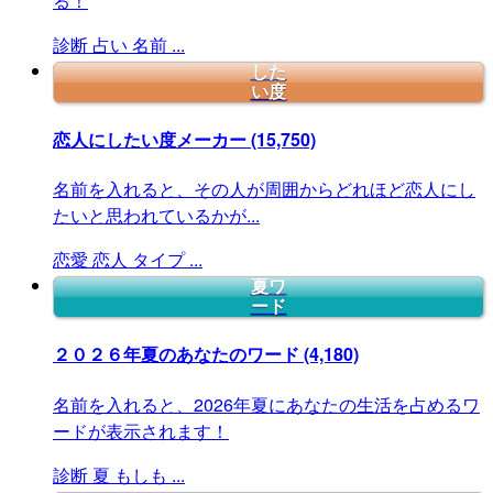
る！
診断
占い
名前
...
した
い度
恋人にしたい度メーカー
(15,750)
名前を入れると、その人が周囲からどれほど恋人にし
たいと思われているかが...
恋愛
恋人
タイプ
...
夏ワ
ード
２０２６年夏のあなたのワード
(4,180)
名前を入れると、2026年夏にあなたの生活を占めるワ
ードが表示されます！
診断
夏
もしも
...