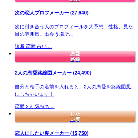
次の恋人プロフメーカー
(27,640)
次に付き合う人のプロフィールを大予想！性格、見た
目の雰囲気、出会う場所...
診断
恋愛
占い
...
恋愛
路線
2人の恋愛路線図メーカー
(24,490)
自分と相手の名前を入れると、2人の恋愛を路線図風
にしちゃいます！
恋愛
2人
気持ち
...
した
い度
恋人にしたい度メーカー
(15,750)