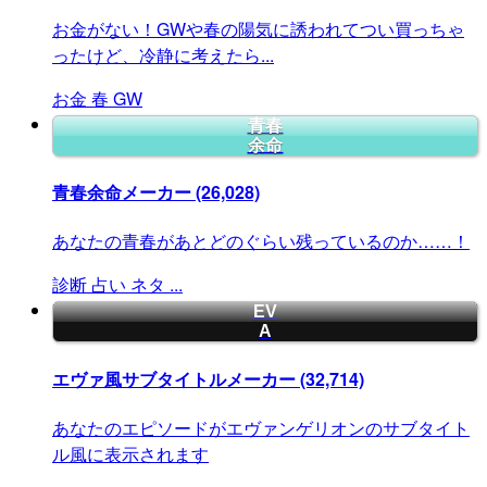
お金がない！GWや春の陽気に誘われてつい買っちゃ
ったけど、冷静に考えたら...
お金
春
GW
青春
余命
青春余命メーカー
(26,028)
あなたの青春があとどのぐらい残っているのか……！
診断
占い
ネタ
...
EV
A
エヴァ風サブタイトルメーカー
(32,714)
あなたのエピソードがエヴァンゲリオンのサブタイト
ル風に表示されます