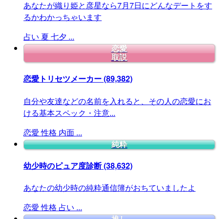
あなたが織り姫と彦星なら7月7日にどんなデートをす
るかわかっちゃいます
占い
夏
七夕
...
恋愛
取説
恋愛トリセツメーカー
(89,382)
自分や友達などの名前を入れると、その人の恋愛にお
ける基本スペック・注意...
恋愛
性格
内面
...
純粋
幼少時のピュア度診断
(38,632)
あなたの幼少時の純粋通信簿がおちていましたよ
恋愛
性格
占い
...