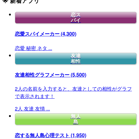
🌟 新着アプリ
恋ス
パイ
恋愛スパイメーカー
(4,300)
恋愛
秘密
ネタ
...
友達
相性
友達相性グラフメーカー
(5,500)
2人の名前を入力すると、友達としての相性がグラフ
で表示されます！
2人
友達
友情
...
無人
島
恋する無人島心理テスト
(1,950)