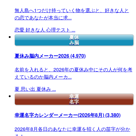
無人島へ1つだけ持っていく物を選ぶと、好きな人と
の恋であなたが本当に求...
恋愛
好きな人
心理テスト
...
夏休
み脳
夏休み脳内メーカー2026
(4,970)
名前を入れると、2026年の夏休み中にその人が何を考
えているのか脳内メーカ...
夏
思い出
夏休み
...
幸運
名字
幸運名字カレンダーメーカー(2026年8月)
(3,380)
2026年8月各日のあなたに幸運を招く人の苗字が分か