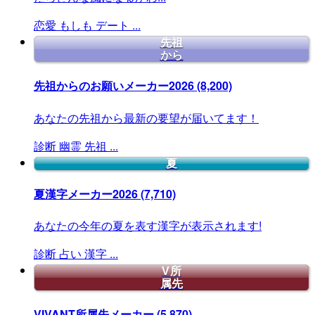
恋愛
もしも
デート
...
先祖
から
先祖からのお願いメーカー2026
(8,200)
あなたの先祖から最新の要望が届いてます！
診断
幽霊
先祖
...
夏
夏漢字メーカー2026
(7,710)
あなたの今年の夏を表す漢字が表示されます!
診断
占い
漢字
...
V所
属先
VIVANT所属先メーカー
(5,870)