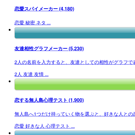
恋愛スパイメーカー
(4,180)
恋愛
秘密
ネタ
...
友達相性グラフメーカー
(5,230)
2人の名前を入力すると、友達としての相性がグラフで
2人
友達
友情
...
恋する無人島心理テスト
(1,900)
無人島へ1つだけ持っていく物を選ぶと、好きな人との恋
恋愛
好きな人
心理テスト
...