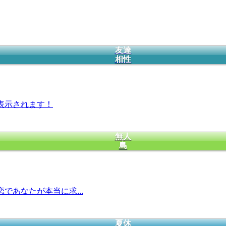
友達
相性
表示されます！
無人
島
であなたが本当に求...
夏休