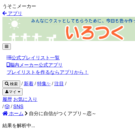
うそこメーカー
アプリ
公式プレイリスト一覧
脳内メーカー公式アプリ
プレイリストを作るならアプリから！
/
新着
/
特集✨
/
注目
/
検索
👤マイ
履歴
お気に入り
/
🎲
/
SNS
ホーム
自分に自信がつくアプリ～恋～
結果を解析中...