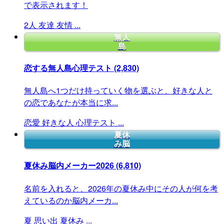
で表示されます！
2人
友達
友情
...
無人
島
恋する無人島心理テスト
(2,830)
無人島へ1つだけ持っていく物を選ぶと、好きな人と
の恋であなたが本当に求...
恋愛
好きな人
心理テスト
...
夏休
み脳
夏休み脳内メーカー2026
(6,810)
名前を入れると、2026年の夏休み中にその人が何を考
えているのか脳内メーカ...
夏
思い出
夏休み
...