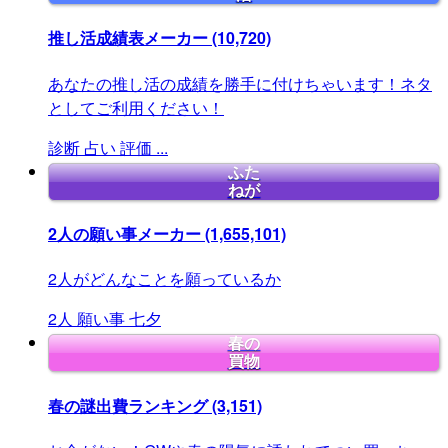
推し活成績表メーカー
(10,720)
あなたの推し活の成績を勝手に付けちゃいます！ネタ
としてご利用ください！
診断
占い
評価
...
ふた
ねが
2人の願い事メーカー
(1,655,101)
2人がどんなことを願っているか
2人
願い事
七夕
春の
買物
春の謎出費ランキング
(3,151)