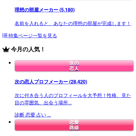
理想の部屋メーカー
(5,180)
名前を入れると、あなたの理想の部屋が完成します！
特集ページ一覧を見る
今月の人気！
次の
恋人
次の恋人プロフメーカー
(28,420)
次に付き合う人のプロフィールを大予想！性格、見た
目の雰囲気、出会う場所...
診断
恋愛
占い
...
恋愛
路線