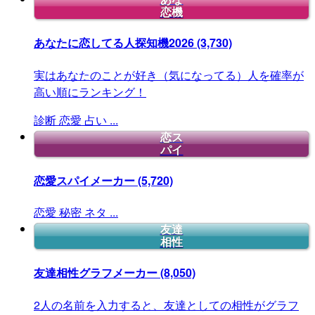
恋機
あなたに恋してる人探知機2026
(3,730)
実はあなたのことが好き（気になってる）人を確率が
高い順にランキング！
診断
恋愛
占い
...
恋ス
パイ
恋愛スパイメーカー
(5,720)
恋愛
秘密
ネタ
...
友達
相性
友達相性グラフメーカー
(8,050)
2人の名前を入力すると、友達としての相性がグラフ