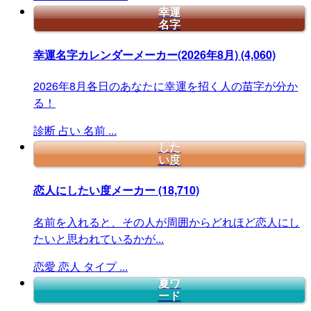
幸運
名字
幸運名字カレンダーメーカー(2026年8月)
(4,060)
2026年8月各日のあなたに幸運を招く人の苗字が分か
る！
診断
占い
名前
...
した
い度
恋人にしたい度メーカー
(18,710)
名前を入れると、その人が周囲からどれほど恋人にし
たいと思われているかが...
恋愛
恋人
タイプ
...
夏ワ
ード