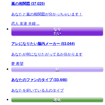
嵐の相関図
(37,025)
あなたと嵐の相関図が分かっちゃいます！
恋人
友達
夫婦
...
なり
たい
アレになりたい脳内メーカー
(53,044)
あなたが何になりたがってるか分かります
夢
希望
好
あなたのファンのタイプ
(33,446)
あなたを好いている人のタイプ
老化