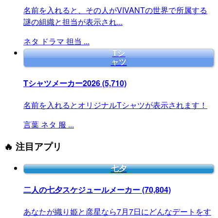
名前を入れると、その人がVIVANTの世界で所属する
謎の組織と担当が表示され...
ネタ
ドラマ
担当
...
Tシ
ャツ
Tシャツメーカー2026
(5,710)
名前を入れるとオリジナルTシャツが表示されます！
言葉
ネタ
服
...
🔥 注目アプリ
七夕
二人の七夕スケジュールメーカー
(70,804)
あなたが織り姫と彦星なら7月7日にどんなデートをす