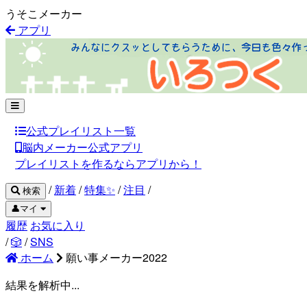
うそこメーカー
アプリ
公式プレイリスト一覧
脳内メーカー公式アプリ
プレイリストを作るならアプリから！
/
新着
/
特集✨
/
注目
/
検索
👤マイ
履歴
お気に入り
/
🎲
/
SNS
ホーム
願い事メーカー2022
結果を解析中...