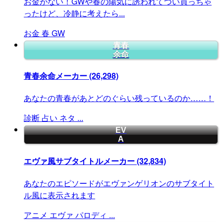
お金がない！GWや春の陽気に誘われてつい買っちゃ
ったけど、冷静に考えたら...
お金
春
GW
青春
余命
青春余命メーカー
(26,298)
あなたの青春があとどのぐらい残っているのか……！
診断
占い
ネタ
...
EV
A
エヴァ風サブタイトルメーカー
(32,834)
あなたのエピソードがエヴァンゲリオンのサブタイト
ル風に表示されます
アニメ
エヴァ
パロディ
...