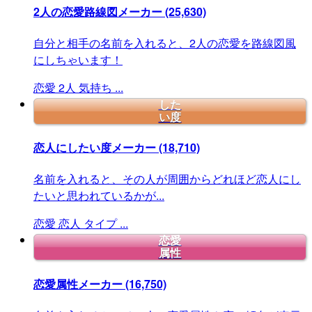
2人の恋愛路線図メーカー
(25,630)
自分と相手の名前を入れると、2人の恋愛を路線図風
にしちゃいます！
恋愛
2人
気持ち
...
した
い度
恋人にしたい度メーカー
(18,710)
名前を入れると、その人が周囲からどれほど恋人にし
たいと思われているかが...
恋愛
恋人
タイプ
...
恋愛
属性
恋愛属性メーカー
(16,750)