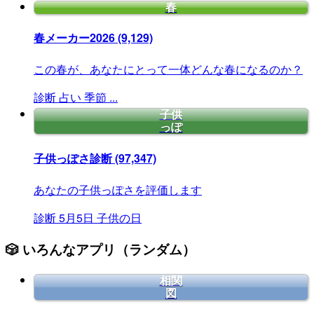
春
春メーカー2026
(9,129)
この春が、あなたにとって一体どんな春になるのか？
診断
占い
季節
...
子供
っぽ
子供っぽさ診断
(97,347)
あなたの子供っぽさを評価します
診断
5月5日
子供の日
🎲 いろんなアプリ（ランダム）
相関
図