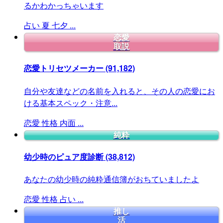
るかわかっちゃいます
占い
夏
七夕
...
恋愛
取説
恋愛トリセツメーカー
(91,182)
自分や友達などの名前を入れると、その人の恋愛にお
ける基本スペック・注意...
恋愛
性格
内面
...
純粋
幼少時のピュア度診断
(38,812)
あなたの幼少時の純粋通信簿がおちていましたよ
恋愛
性格
占い
...
推し
活