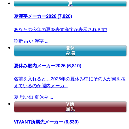
夏
夏漢字メーカー2026
(7,820)
あなたの今年の夏を表す漢字が表示されます!
診断
占い
漢字
...
夏休
み脳
夏休み脳内メーカー2026
(6,810)
名前を入れると、2026年の夏休み中にその人が何を考
えているのか脳内メーカ...
夏
思い出
夏休み
...
V所
属先
VIVANT所属先メーカー
(6,530)