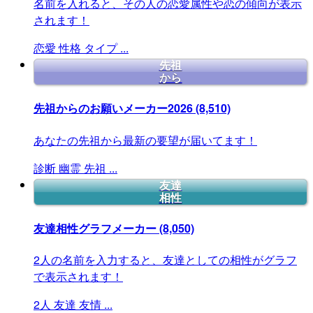
名前を入れると、その人の恋愛属性や恋の傾向が表示
されます！
恋愛
性格
タイプ
...
先祖
から
先祖からのお願いメーカー2026
(8,510)
あなたの先祖から最新の要望が届いてます！
診断
幽霊
先祖
...
友達
相性
友達相性グラフメーカー
(8,050)
2人の名前を入力すると、友達としての相性がグラフ
で表示されます！
2人
友達
友情
...