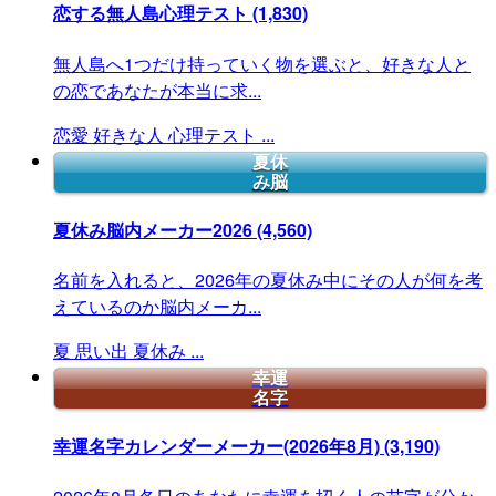
恋する無人島心理テスト
(1,830)
無人島へ1つだけ持っていく物を選ぶと、好きな人と
の恋であなたが本当に求...
恋愛
好きな人
心理テスト
...
夏休
み脳
夏休み脳内メーカー2026
(4,560)
名前を入れると、2026年の夏休み中にその人が何を考
えているのか脳内メーカ...
夏
思い出
夏休み
...
幸運
名字
幸運名字カレンダーメーカー(2026年8月)
(3,190)