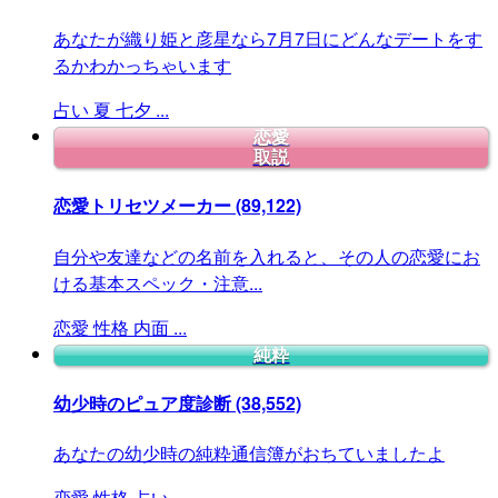
あなたが織り姫と彦星なら7月7日にどんなデートをす
るかわかっちゃいます
占い
夏
七夕
...
恋愛
取説
恋愛トリセツメーカー
(89,122)
自分や友達などの名前を入れると、その人の恋愛にお
ける基本スペック・注意...
恋愛
性格
内面
...
純粋
幼少時のピュア度診断
(38,552)
あなたの幼少時の純粋通信簿がおちていましたよ
恋愛
性格
占い
...