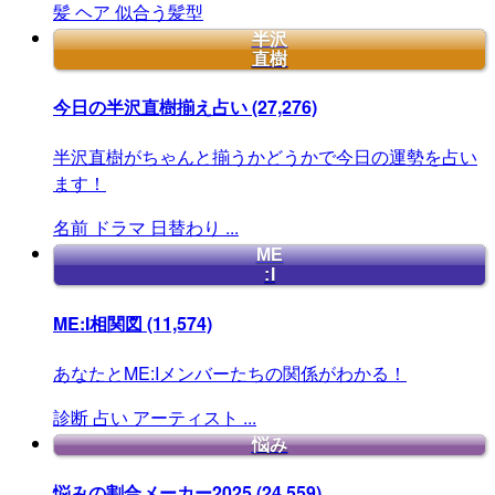
髪
ヘア
似合う髪型
半沢
直樹
今日の半沢直樹揃え占い
(27,276)
半沢直樹がちゃんと揃うかどうかで今日の運勢を占い
ます！
名前
ドラマ
日替わり
...
ME
:I
ME:I相関図
(11,574)
あなたとME:Iメンバーたちの関係がわかる！
診断
占い
アーティスト
...
悩み
悩みの割合メーカー2025
(24,559)