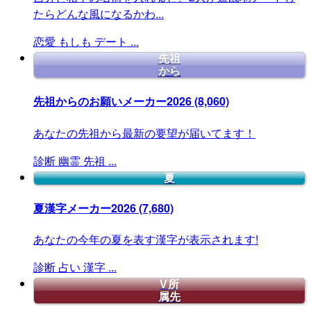
たらどんな風になるかわ...
恋愛
もしも
デート
...
先祖
から
先祖からのお願いメーカー2026
(8,060)
あなたの先祖から最新の要望が届いてます！
診断
幽霊
先祖
...
夏
夏漢字メーカー2026
(7,680)
あなたの今年の夏を表す漢字が表示されます!
診断
占い
漢字
...
V所
属先