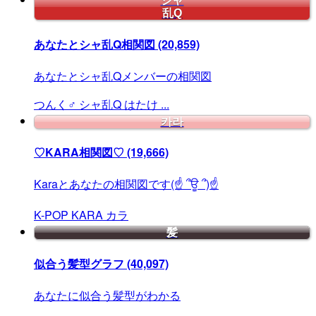
シャ
乱Q
あなたとシャ乱Q相関図
(20,859)
あなたとシャ乱Qメンバーの相関図
つんく♂
シャ乱Q
はたけ
...
카라
♡KARA相関図♡
(19,666)
Karaとあなたの相関図です(☝ ՞ਊ ՞)☝
K-POP
KARA
カラ
髪
似合う髪型グラフ
(40,097)
あなたに似合う髪型がわかる