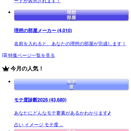
ードが表示されます！
理想
部屋
理想の部屋メーカー
(4,010)
名前を入れると、あなたの理想の部屋が完成します！
特集ページ一覧を見る
今月の人気！
モテ
度
モテ度診断2026
(43,680)
あなたにどんなモテ要素があるかわかります♪
占い
イメージ
モテ度
...