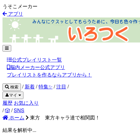
うそこメーカー
アプリ
公式プレイリスト一覧
脳内メーカー公式アプリ
プレイリストを作るならアプリから！
/
新着
/
特集✨
/
注目
/
検索
👤マイ
履歴
お気に入り
/
🎲
/
SNS
ホーム
東方 東方キャラ達で相関図！
結果を解析中...