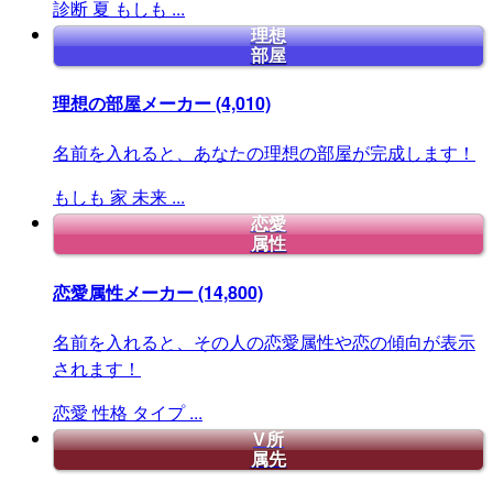
診断
夏
もしも
...
理想
部屋
理想の部屋メーカー
(4,010)
名前を入れると、あなたの理想の部屋が完成します！
もしも
家
未来
...
恋愛
属性
恋愛属性メーカー
(14,800)
名前を入れると、その人の恋愛属性や恋の傾向が表示
されます！
恋愛
性格
タイプ
...
V所
属先