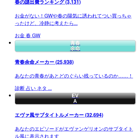
春の謎出費ランキング
(3,131)
お金がない！GWや春の陽気に誘われてつい買っちゃ
ったけど、冷静に考えたら...
お金
春
GW
青春
余命
青春余命メーカー
(25,938)
あなたの青春があとどのぐらい残っているのか……！
診断
占い
ネタ
...
EV
A
エヴァ風サブタイトルメーカー
(32,694)
あなたのエピソードがエヴァンゲリオンのサブタイト
ル風に表示されます