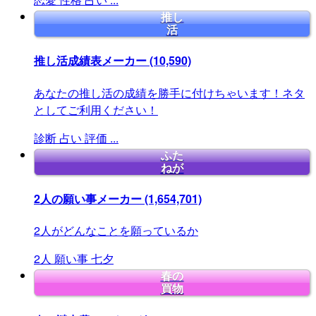
推し
活
推し活成績表メーカー
(10,590)
あなたの推し活の成績を勝手に付けちゃいます！ネタ
としてご利用ください！
診断
占い
評価
...
ふた
ねが
2人の願い事メーカー
(1,654,701)
2人がどんなことを願っているか
2人
願い事
七夕
春の
買物