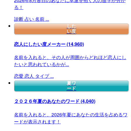
2026年8月各日のあなたに幸運を招く人の苗字が分か
る！
診断
占い
名前
...
した
い度
恋人にしたい度メーカー
(14,960)
名前を入れると、その人が周囲からどれほど恋人にし
たいと思われているかが...
恋愛
恋人
タイプ
...
夏ワ
ード
２０２６年夏のあなたのワード
(4,040)
名前を入れると、2026年夏にあなたの生活を占めるワ
ードが表示されます！