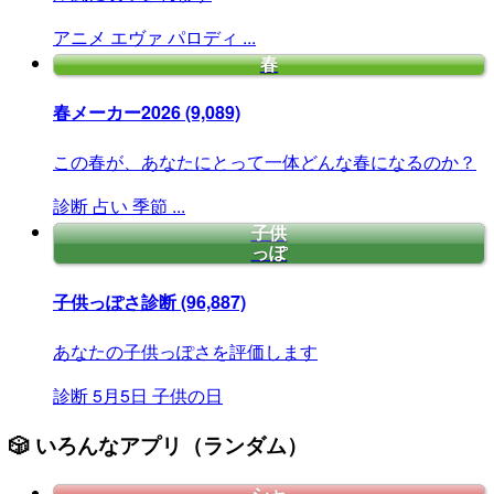
アニメ
エヴァ
パロディ
...
春
春メーカー2026
(9,089)
この春が、あなたにとって一体どんな春になるのか？
診断
占い
季節
...
子供
っぽ
子供っぽさ診断
(96,887)
あなたの子供っぽさを評価します
診断
5月5日
子供の日
🎲 いろんなアプリ（ランダム）