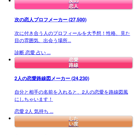
次の
恋人
次の恋人プロフメーカー
(27,500)
次に付き合う人のプロフィールを大予想！性格、見た
目の雰囲気、出会う場所...
診断
恋愛
占い
...
恋愛
路線
2人の恋愛路線図メーカー
(24,230)
自分と相手の名前を入れると、2人の恋愛を路線図風
にしちゃいます！
恋愛
2人
気持ち
...
した
い度