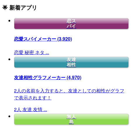
🌟 新着アプリ
恋ス
パイ
恋愛スパイメーカー
(3,920)
恋愛
秘密
ネタ
...
友達
相性
友達相性グラフメーカー
(4,970)
2人の名前を入力すると、友達としての相性がグラフ
で表示されます！
2人
友達
友情
...
無人
島