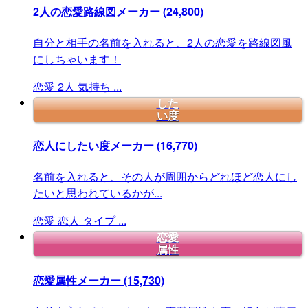
2人の恋愛路線図メーカー
(24,800)
自分と相手の名前を入れると、2人の恋愛を路線図風
にしちゃいます！
恋愛
2人
気持ち
...
した
い度
恋人にしたい度メーカー
(16,770)
名前を入れると、その人が周囲からどれほど恋人にし
たいと思われているかが...
恋愛
恋人
タイプ
...
恋愛
属性
恋愛属性メーカー
(15,730)