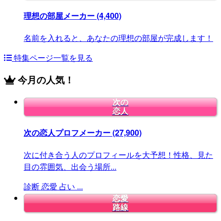
理想の部屋メーカー
(4,400)
名前を入れると、あなたの理想の部屋が完成します！
特集ページ一覧を見る
今月の人気！
次の
恋人
次の恋人プロフメーカー
(27,900)
次に付き合う人のプロフィールを大予想！性格、見た
目の雰囲気、出会う場所...
診断
恋愛
占い
...
恋愛
路線