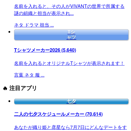
名前を入れると、その人がVIVANTの世界で所属する
謎の組織と担当が表示され...
ネタ
ドラマ
担当
...
Tシ
ャツ
Tシャツメーカー2026
(5,640)
名前を入れるとオリジナルTシャツが表示されます！
言葉
ネタ
服
...
🔥 注目アプリ
七夕
二人の七夕スケジュールメーカー
(70,614)
あなたが織り姫と彦星なら7月7日にどんなデートをす