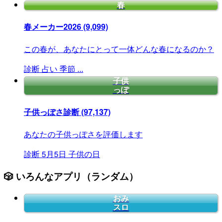
春
春メーカー2026
(9,099)
この春が、あなたにとって一体どんな春になるのか？
診断
占い
季節
...
子供
っぽ
子供っぽさ診断
(97,137)
あなたの子供っぽさを評価します
診断
5月5日
子供の日
🎲 いろんなアプリ（ランダム）
おみ
スロ