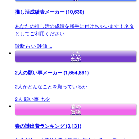
推し活成績表メーカー
(10,630)
あなたの推し活の成績を勝手に付けちゃいます！ネタ
としてご利用ください！
診断
占い
評価
...
ふた
ねが
2人の願い事メーカー
(1,654,891)
2人がどんなことを願っているか
2人
願い事
七夕
春の
買物
春の謎出費ランキング
(3,131)