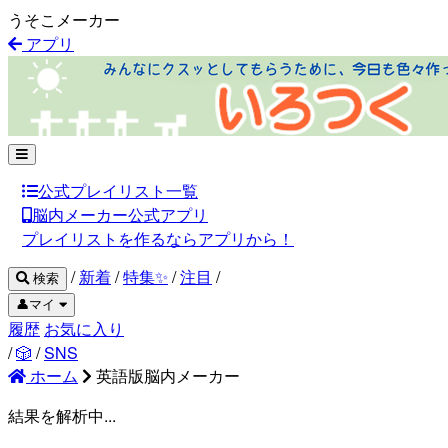
うそこメーカー
アプリ
公式プレイリスト一覧
脳内メーカー公式アプリ
プレイリストを作るならアプリから！
/
新着
/
特集✨
/
注目
/
検索
👤マイ
履歴
お気に入り
/
🎲
/
SNS
ホーム
英語版脳内メーカー
結果を解析中...