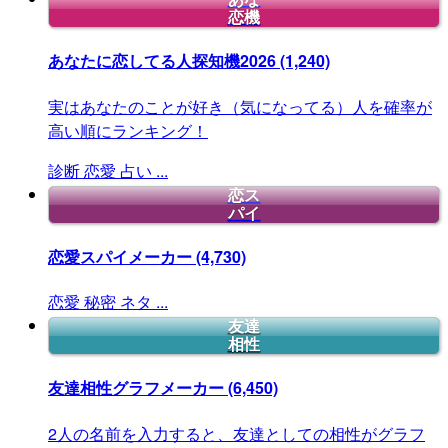
恋機
あなたに恋してる人探知機2026
(1,240)
実はあなたのことが好き（気になってる）人を確率が
高い順にランキング！
診断
恋愛
占い
...
恋ス
パイ
恋愛スパイメーカー
(4,730)
恋愛
秘密
ネタ
...
友達
相性
友達相性グラフメーカー
(6,450)
2人の名前を入力すると、友達としての相性がグラフ