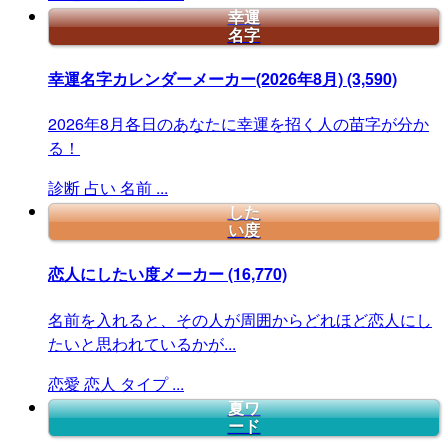
幸運
名字
幸運名字カレンダーメーカー(2026年8月)
(3,590)
2026年8月各日のあなたに幸運を招く人の苗字が分か
る！
診断
占い
名前
...
した
い度
恋人にしたい度メーカー
(16,770)
名前を入れると、その人が周囲からどれほど恋人にし
たいと思われているかが...
恋愛
恋人
タイプ
...
夏ワ
ード