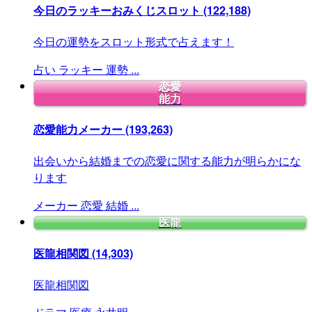
今日のラッキーおみくじスロット
(122,188)
今日の運勢をスロット形式で占えます！
占い
ラッキー
運勢
...
恋愛
能力
恋愛能力メーカー
(193,263)
出会いから結婚までの恋愛に関する能力が明らかにな
ります
メーカー
恋愛
結婚
...
医龍
医龍相関図
(14,303)
医龍相関図