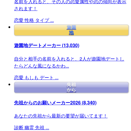
名前を入れると、その人の恋愛属性や恋の傾向が表示
されます！
恋愛
性格
タイプ
...
遊園
地
遊園地デートメーカー
(13,030)
自分と相手の名前を入れると、2人が遊園地デートし
たらどんな風になるかわ...
恋愛
もしも
デート
...
先祖
から
先祖からのお願いメーカー2026
(8,340)
あなたの先祖から最新の要望が届いてます！
診断
幽霊
先祖
...