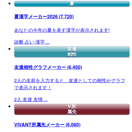
夏
夏漢字メーカー2026
(7,720)
あなたの今年の夏を表す漢字が表示されます!
診断
占い
漢字
...
友達
相性
友達相性グラフメーカー
(6,450)
2人の名前を入力すると、友達としての相性がグラフ
で表示されます！
2人
友達
友情
...
V所
属先
VIVANT所属先メーカー
(6,060)