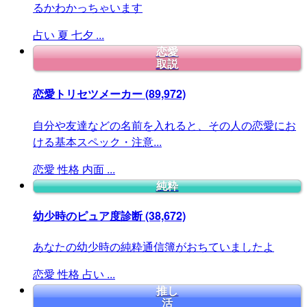
るかわかっちゃいます
占い
夏
七夕
...
恋愛
取説
恋愛トリセツメーカー
(89,972)
自分や友達などの名前を入れると、その人の恋愛にお
ける基本スペック・注意...
恋愛
性格
内面
...
純粋
幼少時のピュア度診断
(38,672)
あなたの幼少時の純粋通信簿がおちていましたよ
恋愛
性格
占い
...
推し
活