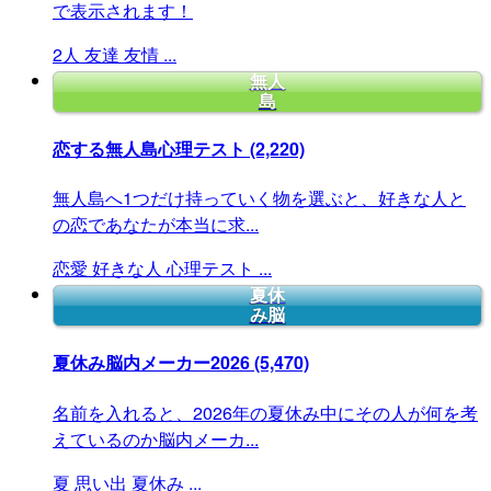
で表示されます！
2人
友達
友情
...
無人
島
恋する無人島心理テスト
(2,220)
無人島へ1つだけ持っていく物を選ぶと、好きな人と
の恋であなたが本当に求...
恋愛
好きな人
心理テスト
...
夏休
み脳
夏休み脳内メーカー2026
(5,470)
名前を入れると、2026年の夏休み中にその人が何を考
えているのか脳内メーカ...
夏
思い出
夏休み
...