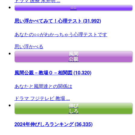
ドラマ
医療
永井明
...
○○
思い浮かべてみて！心理テスト
(31,992)
あなたの○○がわかっちゃう心理テストです
思い浮かべる
風間
公親
風間公親－教場０－相関図
(10,320)
あなたと風間達との関係は
ドラマ
フジテレビ
教場
...
伸び
しろ
2024年伸びしろランキング
(36,335)