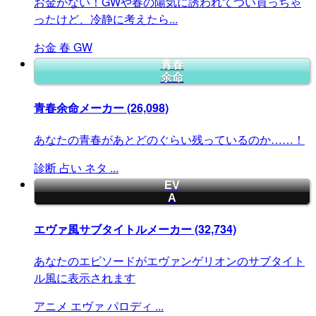
お金がない！GWや春の陽気に誘われてつい買っちゃ
ったけど、冷静に考えたら...
お金
春
GW
青春
余命
青春余命メーカー
(26,098)
あなたの青春があとどのぐらい残っているのか……！
診断
占い
ネタ
...
EV
A
エヴァ風サブタイトルメーカー
(32,734)
あなたのエピソードがエヴァンゲリオンのサブタイト
ル風に表示されます
アニメ
エヴァ
パロディ
...