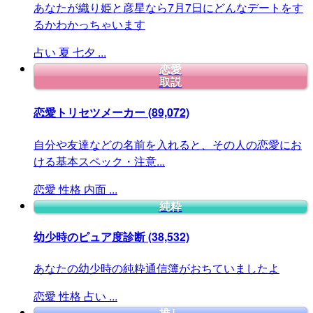
あなたが織り姫と彦星なら7月7日にどんなデートをす
るかわかっちゃいます
占い
夏
七夕
...
恋愛
取説
恋愛トリセツメーカー
(89,072)
自分や友達などの名前を入れると、その人の恋愛にお
ける基本スペック・注意...
恋愛
性格
内面
...
純粋
幼少時のピュア度診断
(38,532)
あなたの幼少時の純粋通信簿がおちていましたよ
恋愛
性格
占い
...