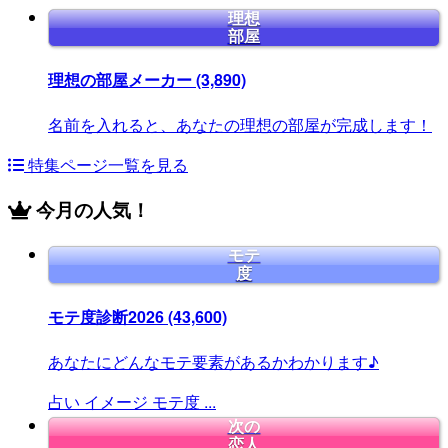
理想
部屋
理想の部屋メーカー
(3,890)
名前を入れると、あなたの理想の部屋が完成します！
特集ページ一覧を見る
今月の人気！
モテ
度
モテ度診断2026
(43,600)
あなたにどんなモテ要素があるかわかります♪
占い
イメージ
モテ度
...
次の
恋人