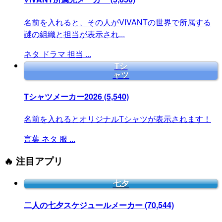
名前を入れると、その人がVIVANTの世界で所属する
謎の組織と担当が表示され...
ネタ
ドラマ
担当
...
Tシ
ャツ
Tシャツメーカー2026
(5,540)
名前を入れるとオリジナルTシャツが表示されます！
言葉
ネタ
服
...
🔥 注目アプリ
七夕
二人の七夕スケジュールメーカー
(70,544)