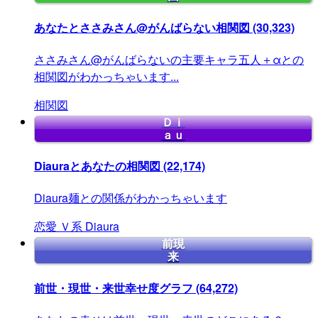
あなたとささみさん@がんばらない相関図
(30,323)
ささみさん@がんばらないの主要キャラ五人＋αとの
相関図がわかっちゃいます...
相関図
Ｄｉ
ａｕ
Diauraとあなたの相関図
(22,174)
Diaura麺との関係がわかっちゃいます
恋愛
Ｖ系
Diaura
前現
来
前世・現世・来世幸せ度グラフ
(64,272)