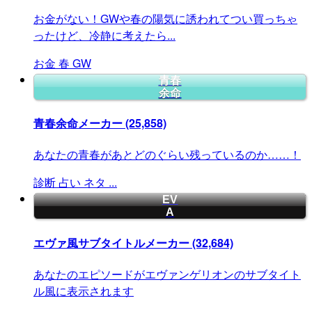
お金がない！GWや春の陽気に誘われてつい買っちゃ
ったけど、冷静に考えたら...
お金
春
GW
青春
余命
青春余命メーカー
(25,858)
あなたの青春があとどのぐらい残っているのか……！
診断
占い
ネタ
...
EV
A
エヴァ風サブタイトルメーカー
(32,684)
あなたのエピソードがエヴァンゲリオンのサブタイト
ル風に表示されます