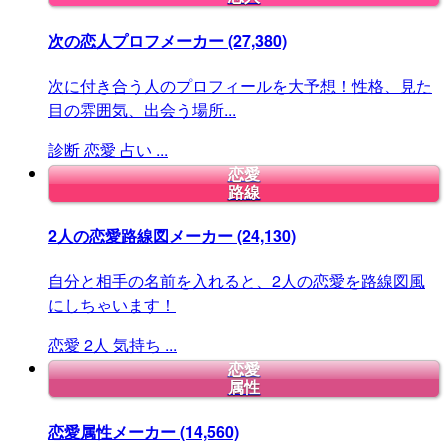
次の恋人プロフメーカー
(27,380)
次に付き合う人のプロフィールを大予想！性格、見た
目の雰囲気、出会う場所...
診断
恋愛
占い
...
恋愛
路線
2人の恋愛路線図メーカー
(24,130)
自分と相手の名前を入れると、2人の恋愛を路線図風
にしちゃいます！
恋愛
2人
気持ち
...
恋愛
属性
恋愛属性メーカー
(14,560)