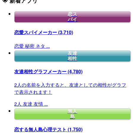
🌟 新着アプリ
恋ス
パイ
恋愛スパイメーカー
(3,710)
恋愛
秘密
ネタ
...
友達
相性
友達相性グラフメーカー
(4,780)
2人の名前を入力すると、友達としての相性がグラフ
で表示されます！
2人
友達
友情
...
無人
島
恋する無人島心理テスト
(1,750)