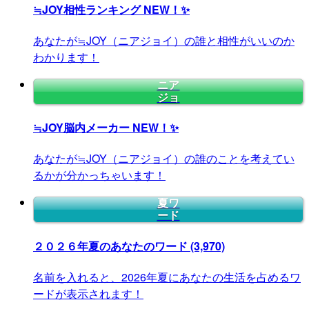
≒JOY相性ランキング
NEW！✨
あなたが≒JOY（ニアジョイ）の誰と相性がいいのか
わかります！
ニア
ジョ
≒JOY脳内メーカー
NEW！✨
あなたが≒JOY（ニアジョイ）の誰のことを考えてい
るかが分かっちゃいます！
夏ワ
ード
２０２６年夏のあなたのワード
(3,970)
名前を入れると、2026年夏にあなたの生活を占めるワ
ードが表示されます！