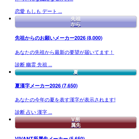
恋愛
もしも
デート
...
先祖
から
先祖からのお願いメーカー2026
(8,000)
あなたの先祖から最新の要望が届いてます！
診断
幽霊
先祖
...
夏
夏漢字メーカー2026
(7,650)
あなたの今年の夏を表す漢字が表示されます!
診断
占い
漢字
...
V所
属先
VIVANT所属先メーカー
(5,650)