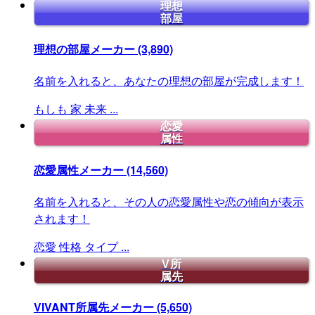
理想
部屋
理想の部屋メーカー
(3,890)
名前を入れると、あなたの理想の部屋が完成します！
もしも
家
未来
...
恋愛
属性
恋愛属性メーカー
(14,560)
名前を入れると、その人の恋愛属性や恋の傾向が表示
されます！
恋愛
性格
タイプ
...
V所
属先
VIVANT所属先メーカー
(5,650)