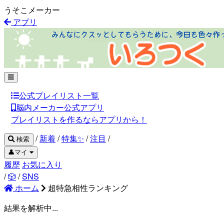
うそこメーカー
アプリ
公式プレイリスト一覧
脳内メーカー公式アプリ
プレイリストを作るならアプリから！
/
新着
/
特集✨
/
注目
/
検索
👤マイ
履歴
お気に入り
/
🎲
/
SNS
ホーム
超特急相性ランキング
結果を解析中...