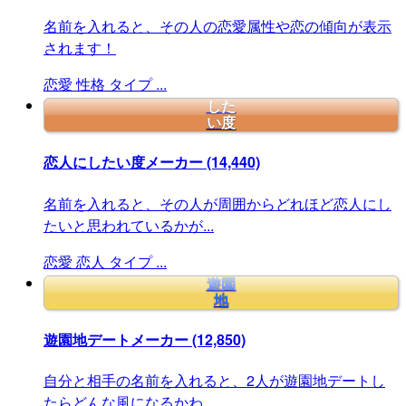
名前を入れると、その人の恋愛属性や恋の傾向が表示
されます！
恋愛
性格
タイプ
...
した
い度
恋人にしたい度メーカー
(14,440)
名前を入れると、その人が周囲からどれほど恋人にし
たいと思われているかが...
恋愛
恋人
タイプ
...
遊園
地
遊園地デートメーカー
(12,850)
自分と相手の名前を入れると、2人が遊園地デートし
たらどんな風になるかわ...