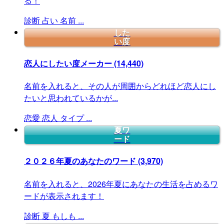
る！
診断
占い
名前
...
した
い度
恋人にしたい度メーカー
(14,440)
名前を入れると、その人が周囲からどれほど恋人にし
たいと思われているかが...
恋愛
恋人
タイプ
...
夏ワ
ード
２０２６年夏のあなたのワード
(3,970)
名前を入れると、2026年夏にあなたの生活を占めるワ
ードが表示されます！
診断
夏
もしも
...