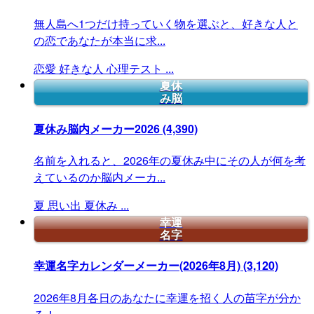
無人島へ1つだけ持っていく物を選ぶと、好きな人と
の恋であなたが本当に求...
恋愛
好きな人
心理テスト
...
夏休
み脳
夏休み脳内メーカー2026
(4,390)
名前を入れると、2026年の夏休み中にその人が何を考
えているのか脳内メーカ...
夏
思い出
夏休み
...
幸運
名字
幸運名字カレンダーメーカー(2026年8月)
(3,120)
2026年8月各日のあなたに幸運を招く人の苗字が分か