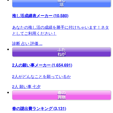
推し
活
推し活成績表メーカー
(10,580)
あなたの推し活の成績を勝手に付けちゃいます！ネタ
としてご利用ください！
診断
占い
評価
...
ふた
ねが
2人の願い事メーカー
(1,654,691)
2人がどんなことを願っているか
2人
願い事
七夕
春の
買物
春の謎出費ランキング
(3,131)