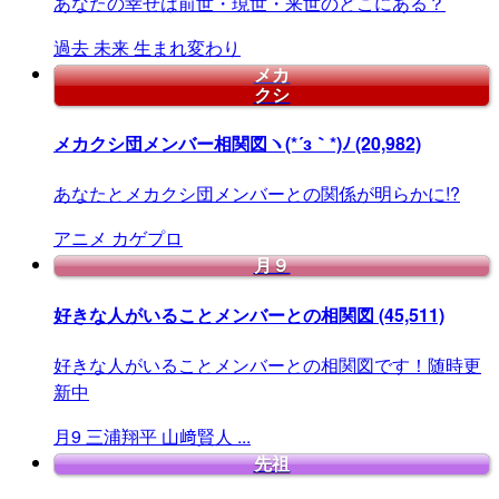
あなたの幸せは前世・現世・来世のどこにある？
過去
未来
生まれ変わり
メカ
クシ
メカクシ団メンバー相関図ヽ(*´з｀*)ﾉ
(20,982)
あなたとメカクシ団メンバーとの関係が明らかに!?
アニメ
カゲプロ
月９
好きな人がいることメンバーとの相関図
(45,511)
好きな人がいることメンバーとの相関図です！随時更
新中
月9
三浦翔平
山﨑賢人
...
先祖