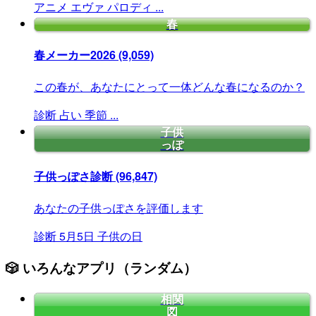
アニメ
エヴァ
パロディ
...
春
春メーカー2026
(9,059)
この春が、あなたにとって一体どんな春になるのか？
診断
占い
季節
...
子供
っぽ
子供っぽさ診断
(96,847)
あなたの子供っぽさを評価します
診断
5月5日
子供の日
🎲 いろんなアプリ（ランダム）
相関
図