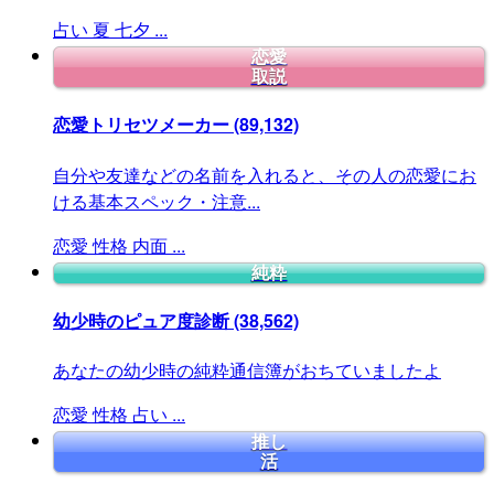
占い
夏
七夕
...
恋愛
取説
恋愛トリセツメーカー
(89,132)
自分や友達などの名前を入れると、その人の恋愛にお
ける基本スペック・注意...
恋愛
性格
内面
...
純粋
幼少時のピュア度診断
(38,562)
あなたの幼少時の純粋通信簿がおちていましたよ
恋愛
性格
占い
...
推し
活