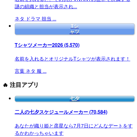
謎の組織と担当が表示され...
ネタ
ドラマ
担当
...
Tシ
ャツ
Tシャツメーカー2026
(5,570)
名前を入れるとオリジナルTシャツが表示されます！
言葉
ネタ
服
...
🔥 注目アプリ
七夕
二人の七夕スケジュールメーカー
(70,584)
あなたが織り姫と彦星なら7月7日にどんなデートをす
るかわかっちゃいます