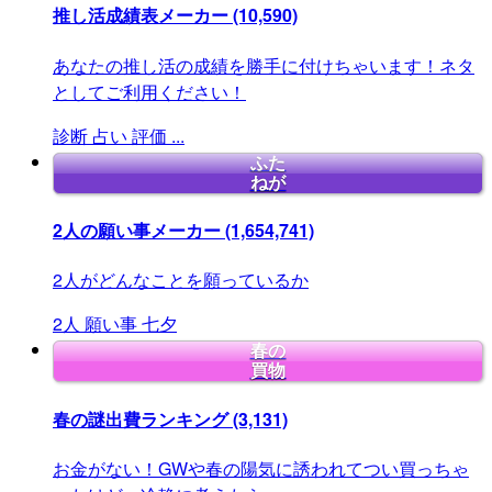
推し活成績表メーカー
(10,590)
あなたの推し活の成績を勝手に付けちゃいます！ネタ
としてご利用ください！
診断
占い
評価
...
ふた
ねが
2人の願い事メーカー
(1,654,741)
2人がどんなことを願っているか
2人
願い事
七夕
春の
買物
春の謎出費ランキング
(3,131)
お金がない！GWや春の陽気に誘われてつい買っちゃ