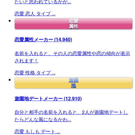
たいと思われているかが...
恋愛
恋人
タイプ
...
恋愛
属性
恋愛属性メーカー
(14,940)
名前を入れると、その人の恋愛属性や恋の傾向が表示
されます！
恋愛
性格
タイプ
...
遊園
地
遊園地デートメーカー
(12,910)
自分と相手の名前を入れると、2人が遊園地デートし
たらどんな風になるかわ...
恋愛
もしも
デート
...