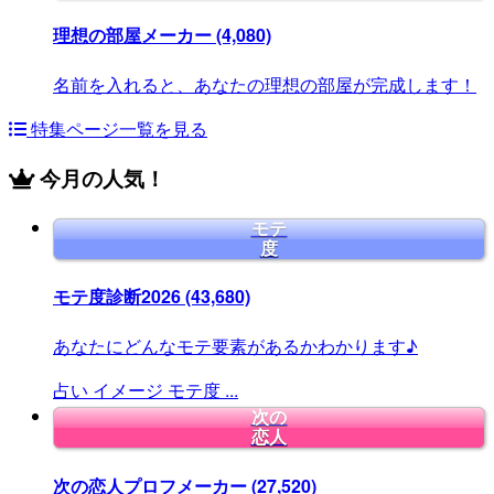
理想の部屋メーカー
(4,080)
名前を入れると、あなたの理想の部屋が完成します！
特集ページ一覧を見る
今月の人気！
モテ
度
モテ度診断2026
(43,680)
あなたにどんなモテ要素があるかわかります♪
占い
イメージ
モテ度
...
次の
恋人
次の恋人プロフメーカー
(27,520)