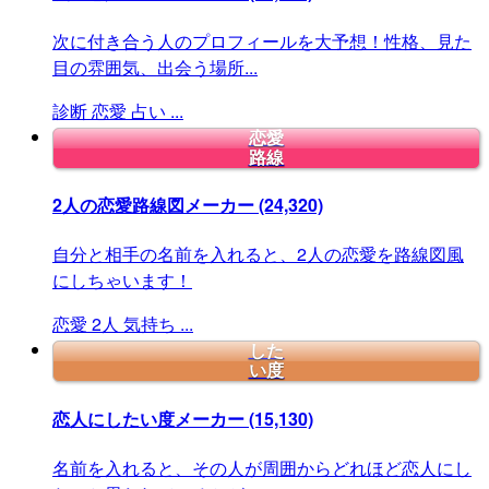
次に付き合う人のプロフィールを大予想！性格、見た
目の雰囲気、出会う場所...
診断
恋愛
占い
...
恋愛
路線
2人の恋愛路線図メーカー
(24,320)
自分と相手の名前を入れると、2人の恋愛を路線図風
にしちゃいます！
恋愛
2人
気持ち
...
した
い度
恋人にしたい度メーカー
(15,130)
名前を入れると、その人が周囲からどれほど恋人にし