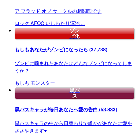
ア フラッド オブ サークルの相関図です
ロック
AFOC
いしわたり淳治
...
ゾン
ビ化
もしもあなたがゾンビになったら
(37,738)
ゾンビに噛まれたあなたはどんなゾンビになってしま
うか？
もしも
モンスター
黒バ
ス
黒バスキャラが毎日あなたへ愛の告白
(53,833)
黒バスキャラの中から日替わりで誰かがあなたに愛を
ささやきます♥