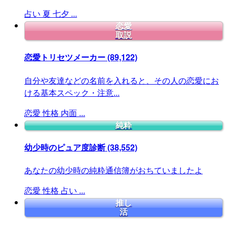
占い
夏
七夕
...
恋愛
取説
恋愛トリセツメーカー
(89,122)
自分や友達などの名前を入れると、その人の恋愛にお
ける基本スペック・注意...
恋愛
性格
内面
...
純粋
幼少時のピュア度診断
(38,552)
あなたの幼少時の純粋通信簿がおちていましたよ
恋愛
性格
占い
...
推し
活