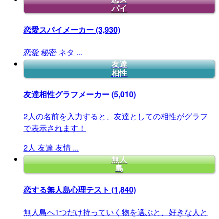
パイ
恋愛スパイメーカー
(3,930)
恋愛
秘密
ネタ
...
友達
相性
友達相性グラフメーカー
(5,010)
2人の名前を入力すると、友達としての相性がグラフ
で表示されます！
2人
友達
友情
...
無人
島
恋する無人島心理テスト
(1,840)
無人島へ1つだけ持っていく物を選ぶと、好きな人と