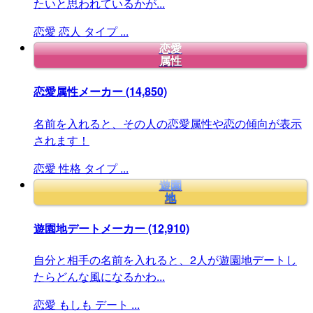
たいと思われているかが...
恋愛
恋人
タイプ
...
恋愛
属性
恋愛属性メーカー
(14,850)
名前を入れると、その人の恋愛属性や恋の傾向が表示
されます！
恋愛
性格
タイプ
...
遊園
地
遊園地デートメーカー
(12,910)
自分と相手の名前を入れると、2人が遊園地デートし
たらどんな風になるかわ...
恋愛
もしも
デート
...