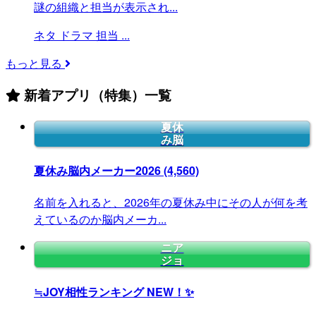
謎の組織と担当が表示され...
ネタ
ドラマ
担当
...
もっと見る
新着アプリ（特集）一覧
夏休
み脳
夏休み脳内メーカー2026
(4,560)
名前を入れると、2026年の夏休み中にその人が何を考
えているのか脳内メーカ...
ニア
ジョ
≒JOY相性ランキング
NEW！✨