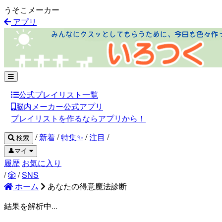
うそこメーカー
アプリ
公式プレイリスト一覧
脳内メーカー公式アプリ
プレイリストを作るならアプリから！
/
新着
/
特集✨
/
注目
/
検索
👤マイ
履歴
お気に入り
/
🎲
/
SNS
ホーム
あなたの得意魔法診断
結果を解析中...