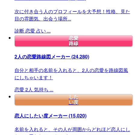
次に付き合う人のプロフィールを大予想！性格、見た
目の雰囲気、出会う場所...
診断
恋愛
占い
...
恋愛
路線
2人の恋愛路線図メーカー
(24,280)
自分と相手の名前を入れると、2人の恋愛を路線図風
にしちゃいます！
恋愛
2人
気持ち
...
した
い度
恋人にしたい度メーカー
(15,020)
名前を入れると、その人が周囲からどれほど恋人にし