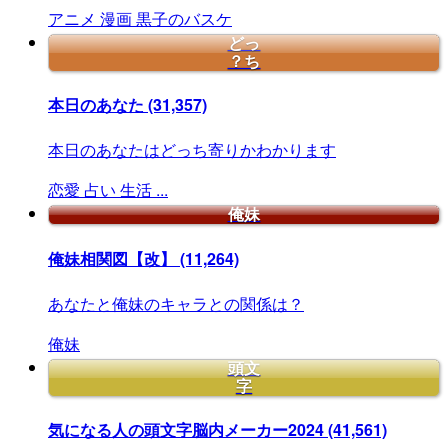
アニメ
漫画
黒子のバスケ
どっ
？ち
本日のあなた
(31,357)
本日のあなたはどっち寄りかわかります
恋愛
占い
生活
...
俺妹
俺妹相関図【改】
(11,264)
あなたと俺妹のキャラとの関係は？
俺妹
頭文
字
気になる人の頭文字脳内メーカー2024
(41,561)