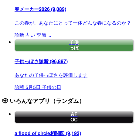
春メーカー2026
(9,089)
この春が、あなたにとって一体どんな春になるのか？
診断
占い
季節
...
子供
っぽ
子供っぽさ診断
(96,887)
あなたの子供っぽさを評価します
診断
5月5日
子供の日
🎲 いろんなアプリ（ランダム）
AF
OC
a flood of circle相関図
(9,193)