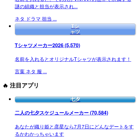
謎の組織と担当が表示され...
ネタ
ドラマ
担当
...
Tシ
ャツ
Tシャツメーカー2026
(5,570)
名前を入れるとオリジナルTシャツが表示されます！
言葉
ネタ
服
...
🔥 注目アプリ
七夕
二人の七夕スケジュールメーカー
(70,584)
あなたが織り姫と彦星なら7月7日にどんなデートをす
るかわかっちゃいます