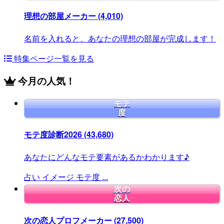
理想の部屋メーカー
(4,010)
名前を入れると、あなたの理想の部屋が完成します！
特集ページ一覧を見る
今月の人気！
モテ
度
モテ度診断2026
(43,680)
あなたにどんなモテ要素があるかわかります♪
占い
イメージ
モテ度
...
次の
恋人
次の恋人プロフメーカー
(27,500)