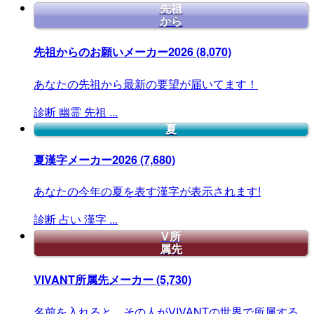
先祖
から
先祖からのお願いメーカー2026
(8,070)
あなたの先祖から最新の要望が届いてます！
診断
幽霊
先祖
...
夏
夏漢字メーカー2026
(7,680)
あなたの今年の夏を表す漢字が表示されます!
診断
占い
漢字
...
V所
属先
VIVANT所属先メーカー
(5,730)
名前を入れると、その人がVIVANTの世界で所属する