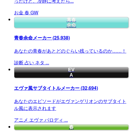
ったけど、冷静に考えたら...
お金
春
GW
青春
余命
青春余命メーカー
(25,938)
あなたの青春があとどのぐらい残っているのか……！
診断
占い
ネタ
...
EV
A
エヴァ風サブタイトルメーカー
(32,694)
あなたのエピソードがエヴァンゲリオンのサブタイト
ル風に表示されます
アニメ
エヴァ
パロディ
...
春