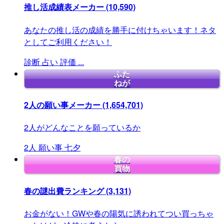
推し活成績表メーカー
(10,590)
あなたの推し活の成績を勝手に付けちゃいます！ネタ
としてご利用ください！
診断
占い
評価
...
ふた
ねが
2人の願い事メーカー
(1,654,701)
2人がどんなことを願っているか
2人
願い事
七夕
春の
買物
春の謎出費ランキング
(3,131)
お金がない！GWや春の陽気に誘われてつい買っちゃ