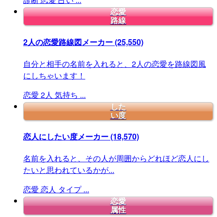
恋愛
路線
2人の恋愛路線図メーカー
(25,550)
自分と相手の名前を入れると、2人の恋愛を路線図風
にしちゃいます！
恋愛
2人
気持ち
...
した
い度
恋人にしたい度メーカー
(18,570)
名前を入れると、その人が周囲からどれほど恋人にし
たいと思われているかが...
恋愛
恋人
タイプ
...
恋愛
属性