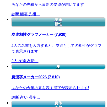
あなたの先祖から最新の要望が届いてます！
診断
幽霊
先祖
...
友達
相性
友達相性グラフメーカー
(7,920)
2人の名前を入力すると、友達としての相性がグラフ
で表示されます！
2人
友達
友情
...
夏
夏漢字メーカー2026
(7,810)
あなたの今年の夏を表す漢字が表示されます!
診断
占い
漢字
...
夏休