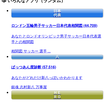
🎲 いろんなアプリ（ランダム）
日本
代表
ロンドン五輪男子サッカー日本代表相関図
(44,709)
あなたとロンドオリンピック男子サッカー日本代表選
手との相関図
相関図
サッカー
選手
...
八
ぱっつあん度診断
(57,516)
あなたがどれだけ新八っぽいかわかります
銀魂
志村新八
万事屋
ＨＥ
ＲＯ