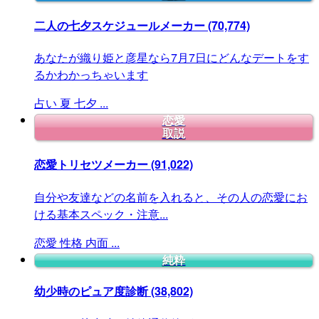
二人の七夕スケジュールメーカー
(70,774)
あなたが織り姫と彦星なら7月7日にどんなデートをす
るかわかっちゃいます
占い
夏
七夕
...
恋愛
取説
恋愛トリセツメーカー
(91,022)
自分や友達などの名前を入れると、その人の恋愛にお
ける基本スペック・注意...
恋愛
性格
内面
...
純粋
幼少時のピュア度診断
(38,802)