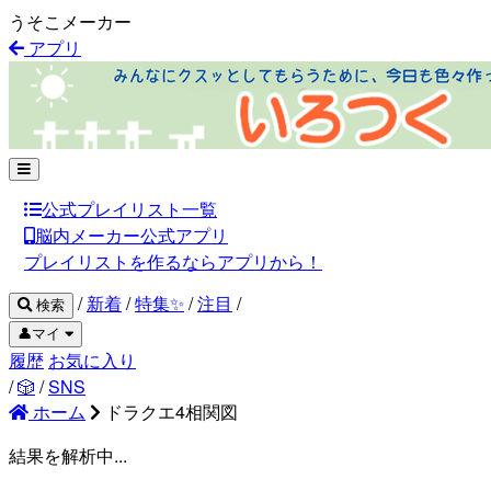
うそこメーカー
アプリ
公式プレイリスト一覧
脳内メーカー公式アプリ
プレイリストを作るならアプリから！
/
新着
/
特集✨
/
注目
/
検索
👤マイ
履歴
お気に入り
/
🎲
/
SNS
ホーム
ドラクエ4相関図
結果を解析中...