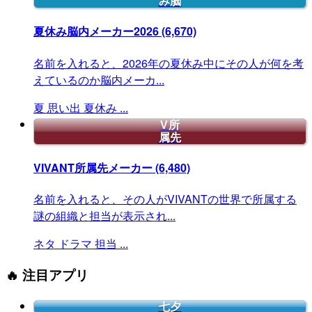
み脳
夏休み脳内メーカー2026
(6,670)
名前を入れると、2026年の夏休み中にその人が何を考
えているのか脳内メーカ...
夏
思い出
夏休み
...
V所
属先
VIVANT所属先メーカー
(6,480)
名前を入れると、その人がVIVANTの世界で所属する
謎の組織と担当が表示され...
ネタ
ドラマ
担当
...
🔥 注目アプリ
七夕