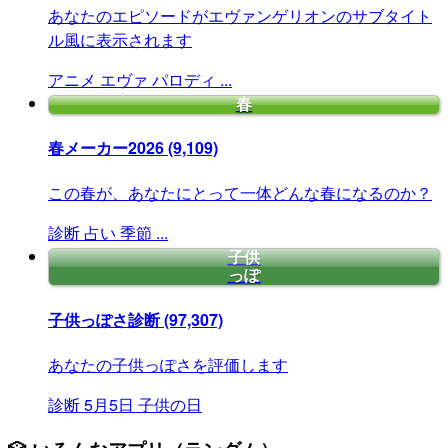
あなたのエピソードがエヴァンゲリオンのサブタイト
ル風に表示されます
アニメ
エヴァ
パロディ
...
春
春メーカー2026
(9,109)
この春が、あなたにとって一体どんな春になるのか？
診断
占い
季節
...
子供
っぽ
子供っぽさ診断
(97,307)
あなたの子供っぽさを評価します
診断
5月5日
子供の日