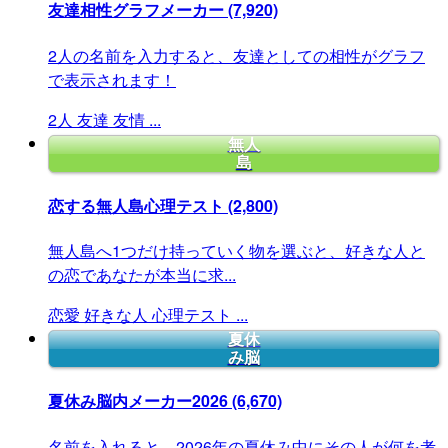
友達相性グラフメーカー
(7,920)
2人の名前を入力すると、友達としての相性がグラフ
で表示されます！
2人
友達
友情
...
無人
島
恋する無人島心理テスト
(2,800)
無人島へ1つだけ持っていく物を選ぶと、好きな人と
の恋であなたが本当に求...
恋愛
好きな人
心理テスト
...
夏休
み脳
夏休み脳内メーカー2026
(6,670)
名前を入れると、2026年の夏休み中にその人が何を考