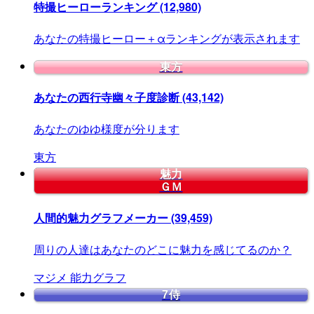
特撮ヒーローランキング
(12,980)
あなたの特撮ヒーロー＋αランキングが表示されます
東方
あなたの西行寺幽々子度診断
(43,142)
あなたのゆゆ様度が分ります
東方
魅力
ＧＭ
人間的魅力グラフメーカー
(39,459)
周りの人達はあなたのどこに魅力を感じてるのか？
マジメ
能力グラフ
7侍