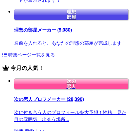
理想
部屋
理想の部屋メーカー
(5,080)
名前を入れると、あなたの理想の部屋が完成します！
特集ページ一覧を見る
今月の人気！
次の
恋人
次の恋人プロフメーカー
(28,390)
次に付き合う人のプロフィールを大予想！性格、見た
目の雰囲気、出会う場所...
診断
恋愛
占い
...