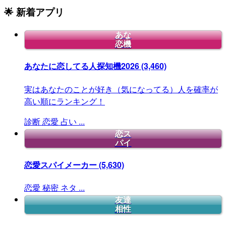
🌟 新着アプリ
あな
恋機
あなたに恋してる人探知機2026
(3,460)
実はあなたのことが好き（気になってる）人を確率が
高い順にランキング！
診断
恋愛
占い
...
恋ス
パイ
恋愛スパイメーカー
(5,630)
恋愛
秘密
ネタ
...
友達
相性