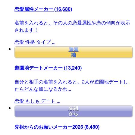
恋愛属性メーカー
(16,680)
名前を入れると、その人の恋愛属性や恋の傾向が表示
されます！
恋愛
性格
タイプ
...
遊園
地
遊園地デートメーカー
(13,240)
自分と相手の名前を入れると、2人が遊園地デートし
たらどんな風になるかわ...
恋愛
もしも
デート
...
先祖
から
先祖からのお願いメーカー2026
(8,480)