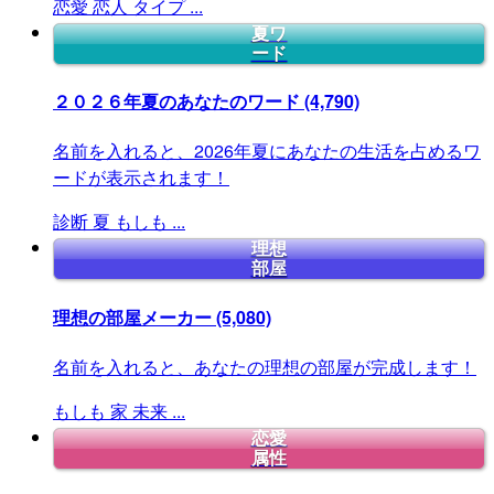
恋愛
恋人
タイプ
...
夏ワ
ード
２０２６年夏のあなたのワード
(4,790)
名前を入れると、2026年夏にあなたの生活を占めるワ
ードが表示されます！
診断
夏
もしも
...
理想
部屋
理想の部屋メーカー
(5,080)
名前を入れると、あなたの理想の部屋が完成します！
もしも
家
未来
...
恋愛
属性