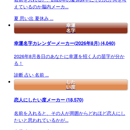
えているのか脳内メーカ...
夏
思い出
夏休み
...
幸運
名字
幸運名字カレンダーメーカー(2026年8月)
(4,040)
2026年8月各日のあなたに幸運を招く人の苗字が分か
る！
診断
占い
名前
...
した
い度
恋人にしたい度メーカー
(18,570)
名前を入れると、その人が周囲からどれほど恋人にし
たいと思われているかが...