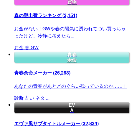
買物
春の謎出費ランキング
(3,151)
お金がない！GWや春の陽気に誘われてつい買っちゃ
ったけど、冷静に考えたら...
お金
春
GW
青春
余命
青春余命メーカー
(26,268)
あなたの青春があとどのぐらい残っているのか……！
診断
占い
ネタ
...
EV
A
エヴァ風サブタイトルメーカー
(32,834)