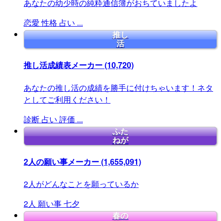
あなたの幼少時の純粋通信簿がおちていましたよ
恋愛
性格
占い
...
推し
活
推し活成績表メーカー
(10,720)
あなたの推し活の成績を勝手に付けちゃいます！ネタ
としてご利用ください！
診断
占い
評価
...
ふた
ねが
2人の願い事メーカー
(1,655,091)
2人がどんなことを願っているか
2人
願い事
七夕
春の