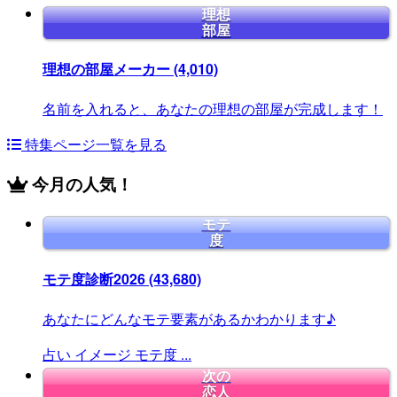
理想
部屋
理想の部屋メーカー
(4,010)
名前を入れると、あなたの理想の部屋が完成します！
特集ページ一覧を見る
今月の人気！
モテ
度
モテ度診断2026
(43,680)
あなたにどんなモテ要素があるかわかります♪
占い
イメージ
モテ度
...
次の
恋人