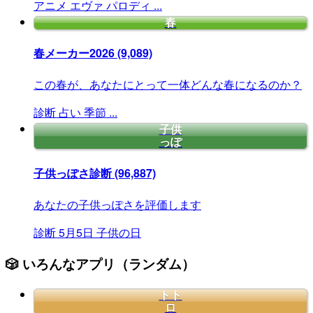
アニメ
エヴァ
パロディ
...
春
春メーカー2026
(9,089)
この春が、あなたにとって一体どんな春になるのか？
診断
占い
季節
...
子供
っぽ
子供っぽさ診断
(96,887)
あなたの子供っぽさを評価します
診断
5月5日
子供の日
🎲 いろんなアプリ（ランダム）
トト
ロ