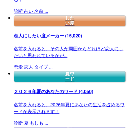
診断
占い
名前
...
した
い度
恋人にしたい度メーカー
(15,020)
名前を入れると、その人が周囲からどれほど恋人にし
たいと思われているかが...
恋愛
恋人
タイプ
...
夏ワ
ード
２０２６年夏のあなたのワード
(4,050)
名前を入れると、2026年夏にあなたの生活を占めるワ
ードが表示されます！
診断
夏
もしも
...