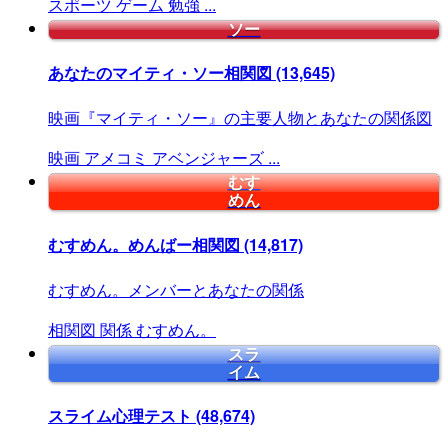
スポーツ
ゲーム
勉強
...
ソー
あなたのマイティ・ソー相関図
(13,645)
映画『マイティ・ソー』の主要人物とあなたの関係図
映画
アメコミ
アベンジャーズ
...
むす
めん
むすめん。めんばー相関図
(14,817)
むすめん。メンバーとあなたの関係
相関図
関係
むすめん。
スラ
イム
スライム心理テスト
(48,674)