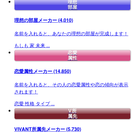
理想
部屋
理想の部屋メーカー
(4,010)
名前を入れると、あなたの理想の部屋が完成します！
もしも
家
未来
...
恋愛
属性
恋愛属性メーカー
(14,850)
名前を入れると、その人の恋愛属性や恋の傾向が表示
されます！
恋愛
性格
タイプ
...
V所
属先
VIVANT所属先メーカー
(5,730)