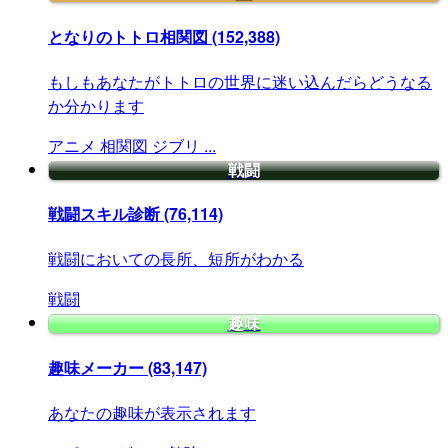
となりのトトロ相関図
(152,388)
もしもあなたがトトロの世界に迷い込んだらどうなる
か分かります
アニメ
相関図
ジブリ
...
戦闘
戦闘スキル診断
(76,114)
戦闘においての長所、短所がわかる
戦闘
趣味
趣味メーカー
(83,147)
あなたの趣味が表示されます