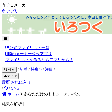
うそこメーカー
アプリ
公式プレイリスト一覧
脳内メーカー公式アプリ
プレイリストを作るならアプリから！
/
新着
/
特集✨
/
注目
/
検索
👤マイ
履歴
お気に入り
/
🎲
/
SNS
ホーム
あなただけのももクロアルバム
結果を解析中...