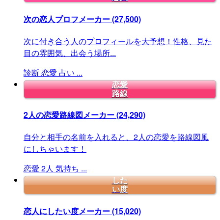
次の恋人プロフメーカー
(27,500)
次に付き合う人のプロフィールを大予想！性格、見た
目の雰囲気、出会う場所...
診断
恋愛
占い
...
恋愛
路線
2人の恋愛路線図メーカー
(24,290)
自分と相手の名前を入れると、2人の恋愛を路線図風
にしちゃいます！
恋愛
2人
気持ち
...
した
い度
恋人にしたい度メーカー
(15,020)