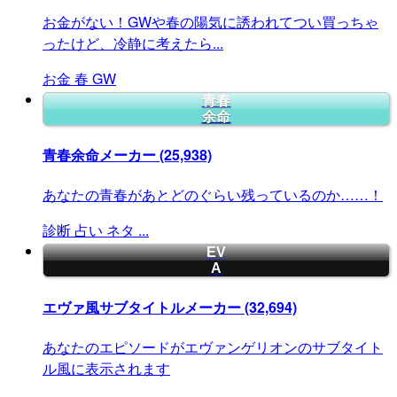
お金がない！GWや春の陽気に誘われてつい買っちゃ
ったけど、冷静に考えたら...
お金
春
GW
青春
余命
青春余命メーカー
(25,938)
あなたの青春があとどのぐらい残っているのか……！
診断
占い
ネタ
...
EV
A
エヴァ風サブタイトルメーカー
(32,694)
あなたのエピソードがエヴァンゲリオンのサブタイト
ル風に表示されます