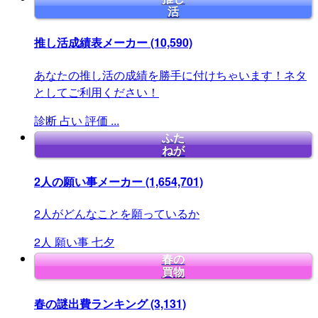
活
推し活成績表メーカー
(10,590)
あなたの推し活の成績を勝手に付けちゃいます！ネタ
としてご利用ください！
診断
占い
評価
...
ふた
ねが
2人の願い事メーカー
(1,654,701)
2人がどんなことを願っているか
2人
願い事
七夕
春の
買物
春の謎出費ランキング
(3,131)