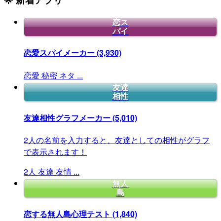
恋ス
パイ
恋愛スパイメーカー
(3,930)
恋愛
秘密
ネタ
...
友達
相性
友達相性グラフメーカー
(5,010)
2人の名前を入力すると、友達としての相性がグラフ
で表示されます！
2人
友達
友情
...
無人
島
恋する無人島心理テスト
(1,840)