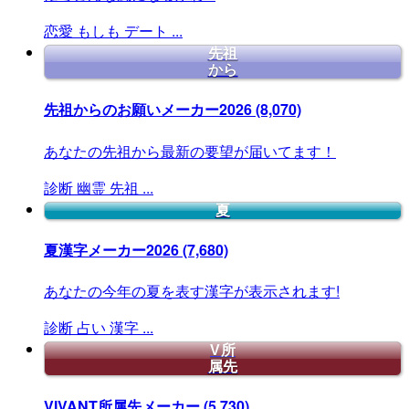
恋愛
もしも
デート
...
先祖
から
先祖からのお願いメーカー2026
(8,070)
あなたの先祖から最新の要望が届いてます！
診断
幽霊
先祖
...
夏
夏漢字メーカー2026
(7,680)
あなたの今年の夏を表す漢字が表示されます!
診断
占い
漢字
...
V所
属先
VIVANT所属先メーカー
(5,730)