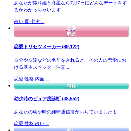
あなたが織り姫と彦星なら7月7日にどんなデートをす
るかわかっちゃいます
占い
夏
七夕
...
恋愛
取説
恋愛トリセツメーカー
(89,122)
自分や友達などの名前を入れると、その人の恋愛にお
ける基本スペック・注意...
恋愛
性格
内面
...
純粋
幼少時のピュア度診断
(38,552)
あなたの幼少時の純粋通信簿がおちていましたよ
恋愛
性格
占い
...
推し