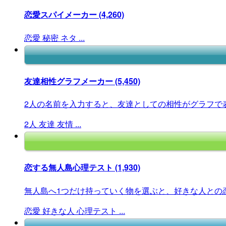
恋愛スパイメーカー
(4,260)
恋愛
秘密
ネタ
...
友達相性グラフメーカー
(5,450)
2人の名前を入力すると、友達としての相性がグラフで
2人
友達
友情
...
恋する無人島心理テスト
(1,930)
無人島へ1つだけ持っていく物を選ぶと、好きな人との恋
恋愛
好きな人
心理テスト
...