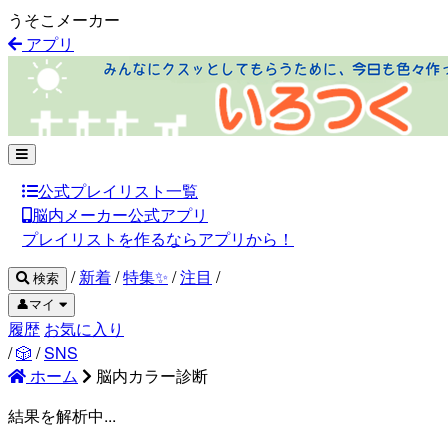
うそこメーカー
アプリ
公式プレイリスト一覧
脳内メーカー公式アプリ
プレイリストを作るならアプリから！
/
新着
/
特集✨
/
注目
/
検索
👤マイ
履歴
お気に入り
/
🎲
/
SNS
ホーム
脳内カラー診断
結果を解析中...