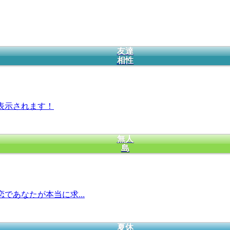
友達
相性
表示されます！
無人
島
であなたが本当に求...
夏休