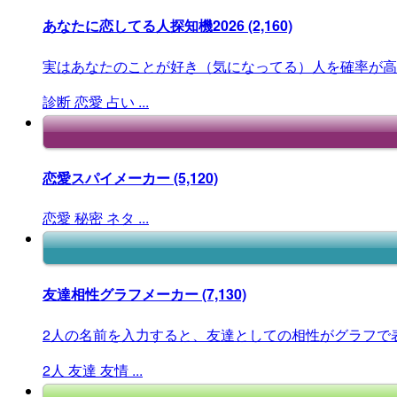
あなたに恋してる人探知機2026
(2,160)
実はあなたのことが好き（気になってる）人を確率が高
診断
恋愛
占い
...
恋愛スパイメーカー
(5,120)
恋愛
秘密
ネタ
...
友達相性グラフメーカー
(7,130)
2人の名前を入力すると、友達としての相性がグラフで
2人
友達
友情
...