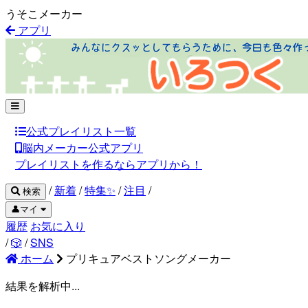
うそこメーカー
アプリ
公式プレイリスト一覧
脳内メーカー公式アプリ
プレイリストを作るならアプリから！
/
新着
/
特集✨
/
注目
/
検索
👤マイ
履歴
お気に入り
/
🎲
/
SNS
ホーム
プリキュアベストソングメーカー
結果を解析中...