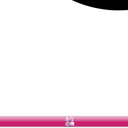
あな
恋機