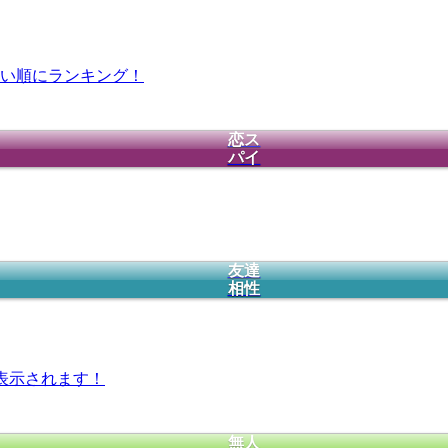
い順にランキング！
恋ス
パイ
友達
相性
表示されます！
無人