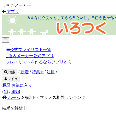
うそこメーカー
アプリ
公式プレイリスト一覧
脳内メーカー公式アプリ
プレイリストを作るならアプリから！
/
新着
/
特集✨
/
注目
/
検索
👤マイ
履歴
お気に入り
/
🎲
/
SNS
ホーム
横浜F・マリノス相性ランキング
結果を解析中...