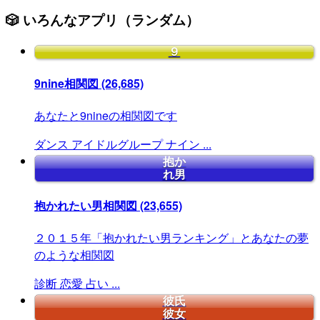
🎲 いろんなアプリ（ランダム）
９
9nine相関図
(26,685)
あなたと9nineの相関図です
ダンス
アイドルグループ
ナイン
...
抱か
れ男
抱かれたい男相関図
(23,655)
２０１５年「抱かれたい男ランキング」とあなたの夢
のような相関図
診断
恋愛
占い
...
彼氏
彼女