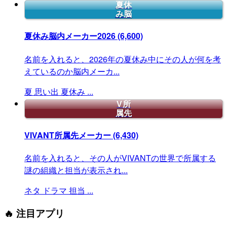
夏休
み脳
夏休み脳内メーカー2026
(6,600)
名前を入れると、2026年の夏休み中にその人が何を考
えているのか脳内メーカ...
夏
思い出
夏休み
...
V所
属先
VIVANT所属先メーカー
(6,430)
名前を入れると、その人がVIVANTの世界で所属する
謎の組織と担当が表示され...
ネタ
ドラマ
担当
...
🔥 注目アプリ