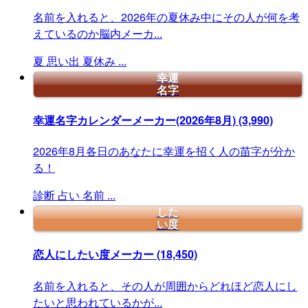
名前を入れると、2026年の夏休み中にその人が何を考
えているのか脳内メーカ...
夏
思い出
夏休み
...
幸運
名字
幸運名字カレンダーメーカー(2026年8月)
(3,990)
2026年8月各日のあなたに幸運を招く人の苗字が分か
る！
診断
占い
名前
...
した
い度
恋人にしたい度メーカー
(18,450)
名前を入れると、その人が周囲からどれほど恋人にし
たいと思われているかが...