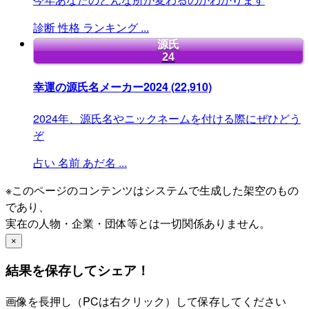
診断
性格
ランキング
...
源氏
24
幸運の源氏名メーカー2024
(22,910)
2024年、源氏名やニックネームを付ける際にぜひどう
ぞ
占い
名前
あだ名
...
※このページのコンテンツはシステムで生成した架空のもの
であり、
実在の人物・企業・団体等とは一切関係ありません。
×
結果を保存してシェア！
画像を長押し（PCは右クリック）して保存してください