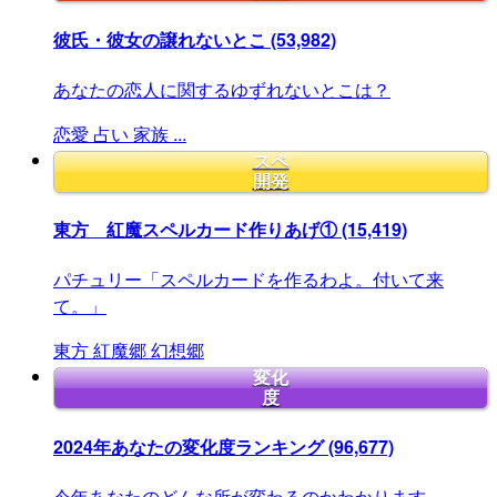
彼氏・彼女の譲れないとこ
(53,982)
あなたの恋人に関するゆずれないとこは？
恋愛
占い
家族
...
スペ
開発
東方 紅魔スペルカード作りあげ①
(15,419)
パチュリー「スペルカードを作るわよ。付いて来
て。」
東方
紅魔郷
幻想郷
変化
度
2024年あなたの変化度ランキング
(96,677)
今年あなたのどんな所が変わるのかわかります