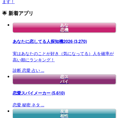
ます！
🌟 新着アプリ
あな
恋機
あなたに恋してる人探知機2026
(3,270)
実はあなたのことが好き（気になってる）人を確率が
高い順にランキング！
診断
恋愛
占い
...
恋ス
パイ
恋愛スパイメーカー
(5,610)
恋愛
秘密
ネタ
...
友達
相性