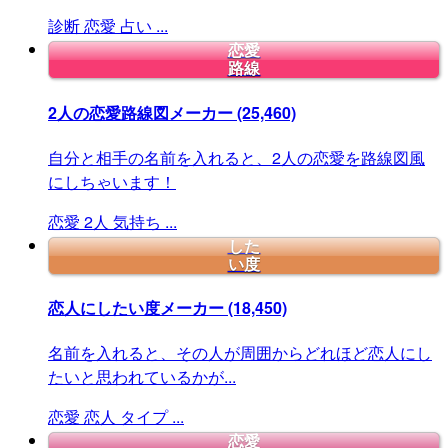
診断
恋愛
占い
...
恋愛
路線
2人の恋愛路線図メーカー
(25,460)
自分と相手の名前を入れると、2人の恋愛を路線図風
にしちゃいます！
恋愛
2人
気持ち
...
した
い度
恋人にしたい度メーカー
(18,450)
名前を入れると、その人が周囲からどれほど恋人にし
たいと思われているかが...
恋愛
恋人
タイプ
...
恋愛