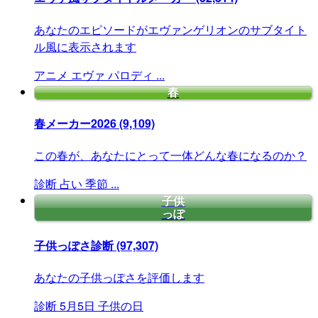
あなたのエピソードがエヴァンゲリオンのサブタイト
ル風に表示されます
アニメ
エヴァ
パロディ
...
春
春メーカー2026
(9,109)
この春が、あなたにとって一体どんな春になるのか？
診断
占い
季節
...
子供
っぽ
子供っぽさ診断
(97,307)
あなたの子供っぽさを評価します
診断
5月5日
子供の日