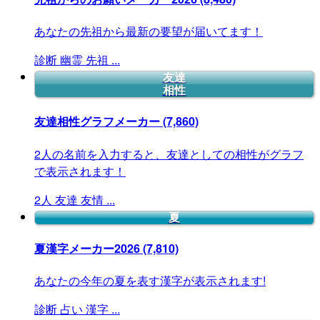
あなたの先祖から最新の要望が届いてます！
診断
幽霊
先祖
...
友達
相性
友達相性グラフメーカー
(7,860)
2人の名前を入力すると、友達としての相性がグラフ
で表示されます！
2人
友達
友情
...
夏
夏漢字メーカー2026
(7,810)
あなたの今年の夏を表す漢字が表示されます!
診断
占い
漢字
...