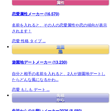
属性
恋愛属性メーカー
(16,570)
名前を入れると、その人の恋愛属性や恋の傾向が表示
されます！
恋愛
性格
タイプ
...
遊園
地
遊園地デートメーカー
(13,230)
自分と相手の名前を入れると、2人が遊園地デートし
たらどんな風になるかわ...
恋愛
もしも
デート
...
先祖
から
先祖からのお願いメーカー2026
(8,480)