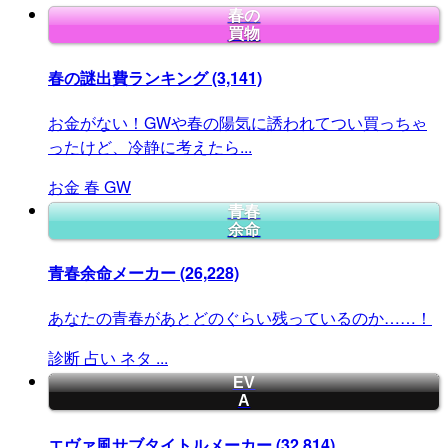
春の
買物
春の謎出費ランキング
(3,141)
お金がない！GWや春の陽気に誘われてつい買っちゃ
ったけど、冷静に考えたら...
お金
春
GW
青春
余命
青春余命メーカー
(26,228)
あなたの青春があとどのぐらい残っているのか……！
診断
占い
ネタ
...
EV
A
エヴァ風サブタイトルメーカー
(32,814)