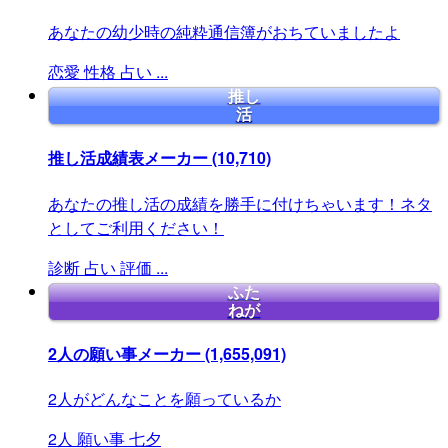
あなたの幼少時の純粋通信簿がおちていましたよ
恋愛
性格
占い
...
推し
活
推し活成績表メーカー
(10,710)
あなたの推し活の成績を勝手に付けちゃいます！ネタ
としてご利用ください！
診断
占い
評価
...
ふた
ねが
2人の願い事メーカー
(1,655,091)
2人がどんなことを願っているか
2人
願い事
七夕