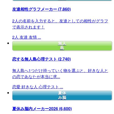
友達相性グラフメーカー
(7,860)
2人の名前を入力すると、友達としての相性がグラフ
で表示されます！
2人
友達
友情
...
無人
島
恋する無人島心理テスト
(2,740)
無人島へ1つだけ持っていく物を選ぶと、好きな人と
の恋であなたが本当に求...
恋愛
好きな人
心理テスト
...
夏休
み脳
夏休み脳内メーカー2026
(6,600)