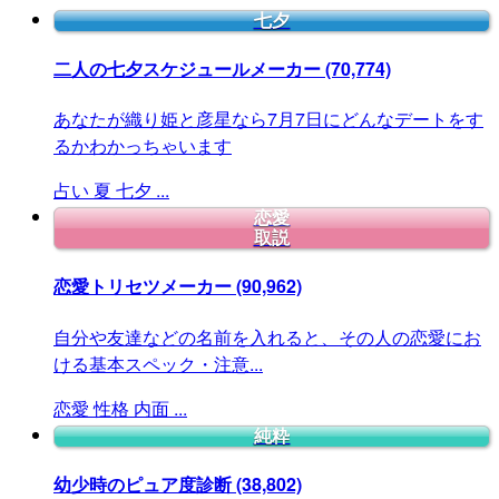
七夕
二人の七夕スケジュールメーカー
(70,774)
あなたが織り姫と彦星なら7月7日にどんなデートをす
るかわかっちゃいます
占い
夏
七夕
...
恋愛
取説
恋愛トリセツメーカー
(90,962)
自分や友達などの名前を入れると、その人の恋愛にお
ける基本スペック・注意...
恋愛
性格
内面
...
純粋
幼少時のピュア度診断
(38,802)