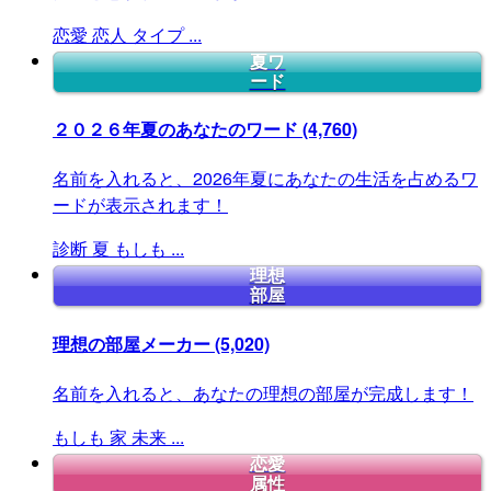
恋愛
恋人
タイプ
...
夏ワ
ード
２０２６年夏のあなたのワード
(4,760)
名前を入れると、2026年夏にあなたの生活を占めるワ
ードが表示されます！
診断
夏
もしも
...
理想
部屋
理想の部屋メーカー
(5,020)
名前を入れると、あなたの理想の部屋が完成します！
もしも
家
未来
...
恋愛
属性